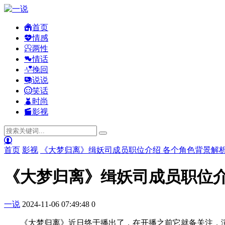
首页
情感
两性
情话
挽回
说说
笑话
时尚
影视
首页
影视
《大梦归离》缉妖司成员职位介绍 各个角色背景解
《大梦归离》缉妖司成员职位介
一说
2024-11-06 07:49:48
0
《大梦归离》近日终于播出了，在开播之前它就备关注，演