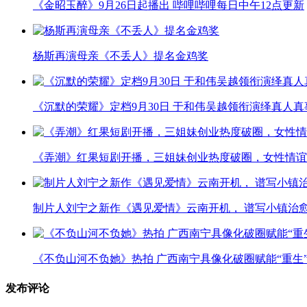
《金昭玉醉》9月26日起播出 哔哩哔哩每日中午12点更新
杨斯再演母亲《不丢人》提名金鸡奖
《沉默的荣耀》定档9月30日 于和伟吴越领衔演绎真人
《弄潮》红果短剧开播，三姐妹创业热度破圈，女性情谊
制片人刘宁之新作《遇见爱情》云南开机， 谱写小镇治
《不负山河不负她》热拍 广西南宁具像化破圈赋能“重生
发布评论