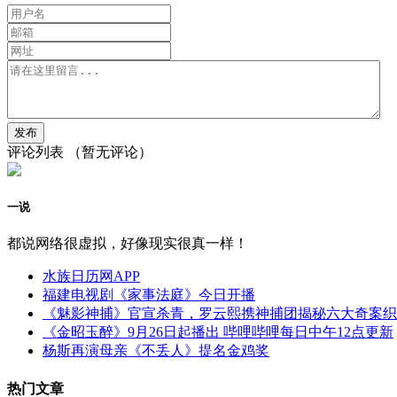
评论列表
（暂无评论）
一说
都说网络很虚拟，好像现实很真一样！
水族日历网APP
福建电视剧《家事法庭》今日开播
《魅影神捕》官宣杀青，罗云熙携神捕团揭秘六大奇案织
《金昭玉醉》9月26日起播出 哔哩哔哩每日中午12点更新
杨斯再演母亲《不丢人》提名金鸡奖
热门文章