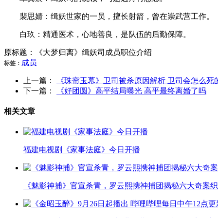
裴思婧：缉妖世家的一员，擅长射箭，曾在崇武营工作。
白玖：精通医术，心地善良，是队伍的后勤保障。
原标题：《大梦归离》缉妖司成员职位介绍
成员
标签：
上一篇：
《珠帘玉幕》卫司被杀原因解析 卫司会怎么死
下一篇：
《好团圆》高平结局曝光 高平最终离婚了吗
相关文章
福建电视剧《家事法庭》今日开播
《魅影神捕》官宣杀青，罗云熙携神捕团揭秘六大奇案织