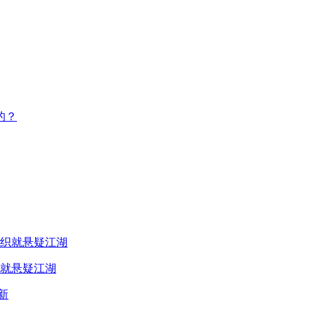
的？
就悬疑江湖