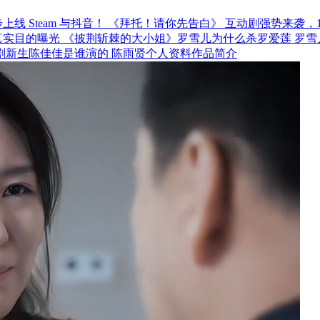
《拜托！请你先告白》 互动剧强势来袭，12月
《披荆斩棘的大小姐》罗雪儿为什么杀罗爱莲 罗雪
剧新生陈佳佳是谁演的 陈雨贤个人资料作品简介