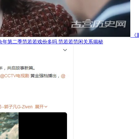
《
余年第二季范若若戏份多吗 范若若范闲关系揭秘