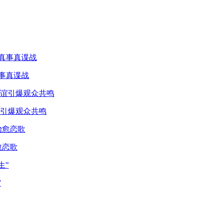
真事真谍战
引爆观众共鸣
愈恋歌
”