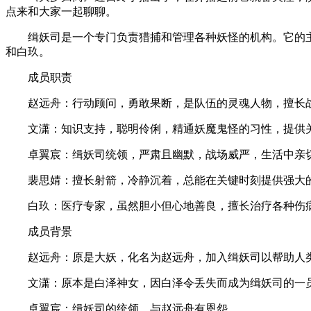
点来和大家一起聊聊。
缉妖司是一个专门负责猎捕和管理各种妖怪的机构。它的主
和白玖。
成员职责
赵远舟：行动顾问，勇敢果断，是队伍的灵魂人物，擅长
文潇：知识支持，聪明伶俐，精通妖魔鬼怪的习性，提供
卓翼宸：缉妖司统领，严肃且幽默，战场威严，生活中亲
裴思婧：擅长射箭，冷静沉着，总能在关键时刻提供强大
白玖：医疗专家，虽然胆小但心地善良，擅长治疗各种伤
成员背景
赵远舟：原是大妖，化名为赵远舟，加入缉妖司以帮助人
文潇：原本是白泽神女，因白泽令丢失而成为缉妖司的一
卓翼宸：缉妖司的统领，与赵远舟有恩怨。