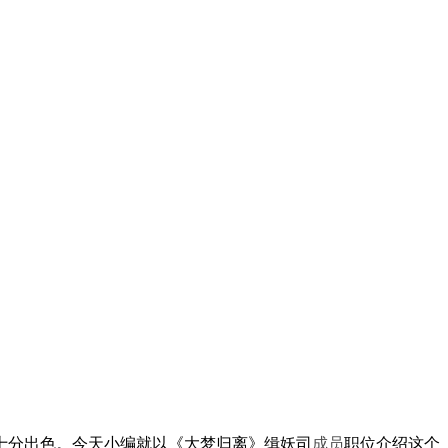
分出色。今天小编就以《大梦归离》缉妖司
成员
职位介绍这个