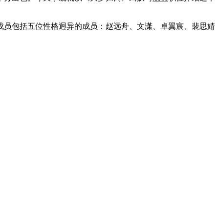
员包括五位性格迥异的成员：赵远舟、文潇、卓翼宸、裴思婧