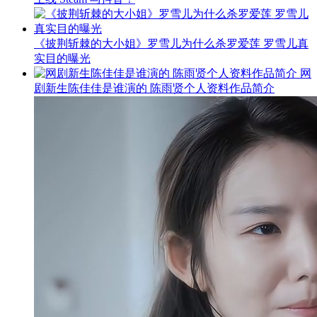
《披荆斩棘的大小姐》罗雪儿为什么杀罗爱莲 罗雪儿真
实目的曝光
网
剧新生陈佳佳是谁演的 陈雨贤个人资料作品简介