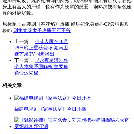
是加倍助攻。魏辰妃演绎的怜秀，既细腻准确又有层次，在她
身上有宫人的严谨，也有作为长辈的慈爱，娴熟演技将角色诠
释的淋漓尽致。
原标题：古装剧《春花焰》热播 魏辰妃化身虐心CP最强助攻
剧集
春花
太子
热播
王府
王爷
标签：
上一篇：
小巷人家在10月
28日晚上重磅登场 湖南卫
视芒果TV同步播出
下一篇：
《永夜星河》各
个人物关系图解析 主要角
色命运揭秘
相关文章
福建电视剧《家事法庭》今日开播