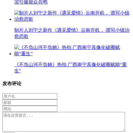
谊引爆观众共鸣
制片人刘宁之新作《遇见爱情》云南开机， 谱写小镇治
愈恋歌
《不负山河不负她》热拍 广西南宁具像化破圈赋能“重
生”
发布评论