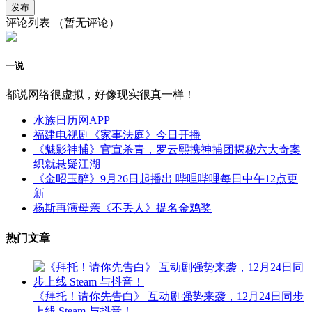
评论列表
（暂无评论）
一说
都说网络很虚拟，好像现实很真一样！
水族日历网APP
福建电视剧《家事法庭》今日开播
《魅影神捕》官宣杀青，罗云熙携神捕团揭秘六大奇案
织就悬疑江湖
《金昭玉醉》9月26日起播出 哔哩哔哩每日中午12点更
新
杨斯再演母亲《不丢人》提名金鸡奖
热门文章
《拜托！请你先告白》 互动剧强势来袭，12月24日同步
上线 Steam 与抖音！