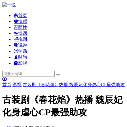
首页
情感
两性
情话
挽回
说说
笑话
时尚
影视
首页
影视
古装剧《春花焰》热播 魏辰妃化身虐心CP最强助攻
古装剧《春花焰》热播 魏辰妃
化身虐心CP最强助攻