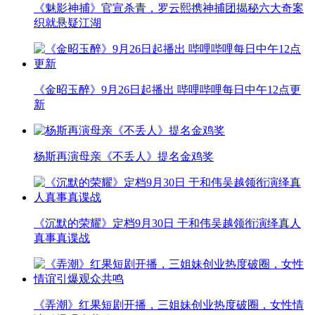
《魅影神捕》官宣杀青，罗云熙携神捕团揭秘六大奇案
织就悬疑江湖
《金昭玉醉》9月26日起播出 哔哩哔哩每日中午12点更
新
杨斯再演母亲《不丢人》提名金鸡奖
《沉默的荣耀》定档9月30日 于和伟吴越领衔演绎真人
真事真谍战
《弄潮》红果短剧开播，三姐妹创业热度破圈，女性情