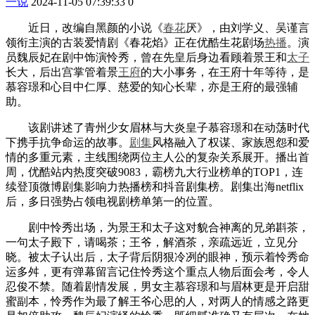
一说
2024-11-05 07:39:33
0
近日，改编自黑颜的小说《
春花
厌》，由刘学义、吴谨言
领衔主演的古装爱情剧《春花焰》正在优酷生花剧场
热播
。演
员魏辰妃在剧中饰演怜秀，曾在先皇后身边看顾着景王和
太子
长大，后出宫掌管着景
王府
的大小事务，在王府十年等待，是
慕容璟和心目中仁厚、慈爱的知心长辈，亦是王府的最强辅
助。
该剧讲述了青州少女眉林与大炎皇子慕容璟和在动荡时代
下携手抗争命运的故事。
剧集
风格融入了权谋、家族恩怨和爱
情的多重元素，主线围绕两位主人公的复杂关系展开。播出首
周，优酷站内热度突破9083，霸榜九大行业榜单的TOP1，连
续登顶微博剧集影响力热播榜和抖音剧集榜。剧集出海netflix
后，多日强势占领电视剧榜单第一的位置。
剧中怜秀出场，为景王和太子这对貌合神离的兄弟斟茶，
一句太子殿下，请喝茶；王爷，解酒茶，亲疏远近，立见分
晓。被太子认出后，太子背后阴狠冷冽的眼神，预示着怜秀命
运多舛，更有弹幕留言记住怜秀这个重点人物后面会考，令人
忍俊不禁。随着剧情发展，男女主慕容璟和与眉林更是开启甜
蜜副本，怜秀作为最了解王爷心思的人，对两人的情感之路更