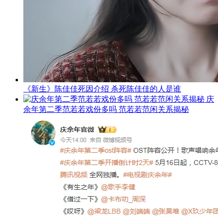
《新生》陈佳佳死因介绍 杀死陈佳佳的人是谁
庆
余年第二季范若若戏份多吗 范若若范闲关系揭秘