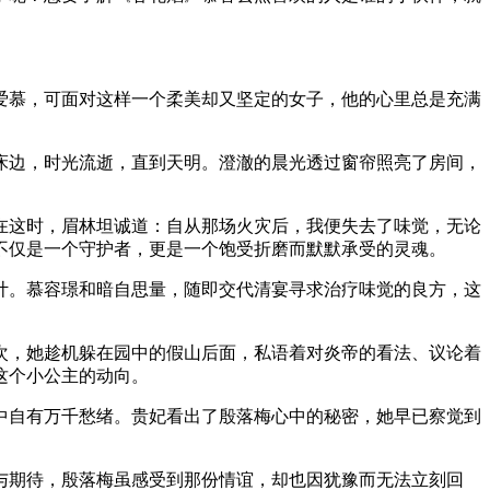
爱慕，可面对这样一个柔美却又坚定的女子，他的心里总是充满
边，时光流逝，直到天明。澄澈的晨光透过窗帘照亮了房间，
。
这时，眉林坦诚道：自从那场火灾后，我便失去了味觉，无论
不仅是一个守护者，更是一个饱受折磨而默默承受的灵魂。
。慕容璟和暗自思量，随即交代清宴寻求治疗味觉的良方，这
次，她趁机躲在园中的假山后面，私语着对炎帝的看法、议论着
这个小公主的动向。
自有万千愁绪。贵妃看出了殷落梅心中的秘密，她早已察觉到
期待，殷落梅虽感受到那份情谊，却也因犹豫而无法立刻回