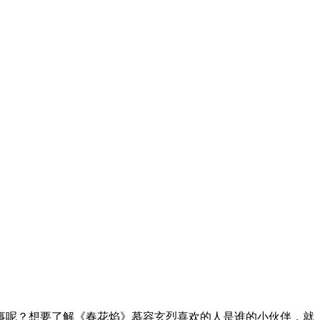
事呢？想要了解《春花焰》慕容玄烈喜欢的人是谁的小伙伴，就