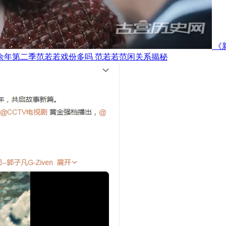
《
余年第二季范若若戏份多吗 范若若范闲关系揭秘