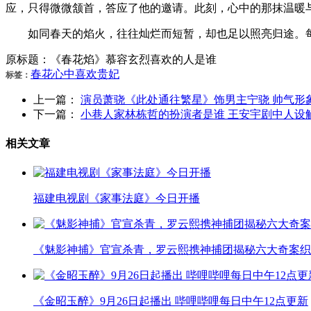
应，只得微微颔首，答应了他的邀请。此刻，心中的那抹温暖
如同春天的焰火，往往灿烂而短暂，却也足以照亮归途。每
原标题：《春花焰》慕容玄烈喜欢的人是谁
春花
心中
喜欢
贵妃
标签：
上一篇：
演员萧骁《此处通往繁星》饰男主宁骁 帅气形
下一篇：
小巷人家林栋哲的扮演者是谁 王安宇剧中人设
相关文章
福建电视剧《家事法庭》今日开播
《魅影神捕》官宣杀青，罗云熙携神捕团揭秘六大奇案织
《金昭玉醉》9月26日起播出 哔哩哔哩每日中午12点更新