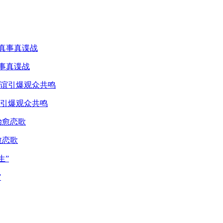
真事真谍战
引爆观众共鸣
愈恋歌
”