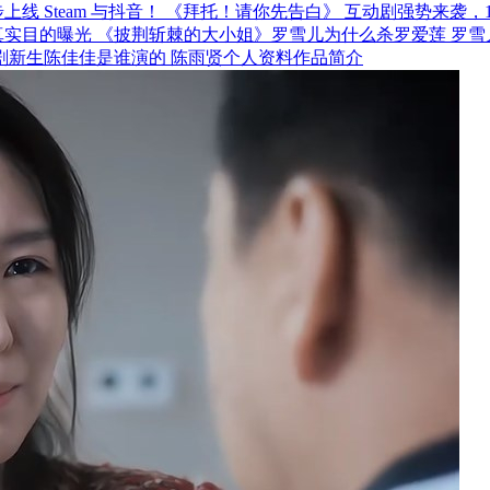
《拜托！请你先告白》 互动剧强势来袭，12月
《披荆斩棘的大小姐》罗雪儿为什么杀罗爱莲 罗雪
剧新生陈佳佳是谁演的 陈雨贤个人资料作品简介