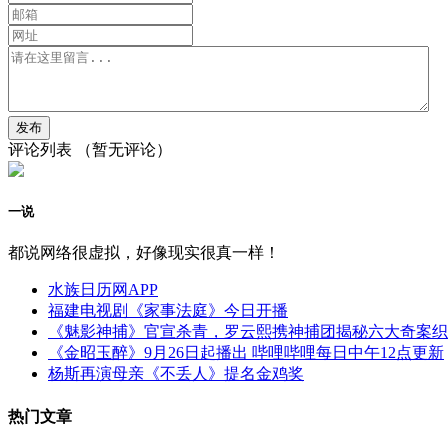
评论列表
（暂无评论）
一说
都说网络很虚拟，好像现实很真一样！
水族日历网APP
福建电视剧《家事法庭》今日开播
《魅影神捕》官宣杀青，罗云熙携神捕团揭秘六大奇案织
《金昭玉醉》9月26日起播出 哔哩哔哩每日中午12点更新
杨斯再演母亲《不丢人》提名金鸡奖
热门文章