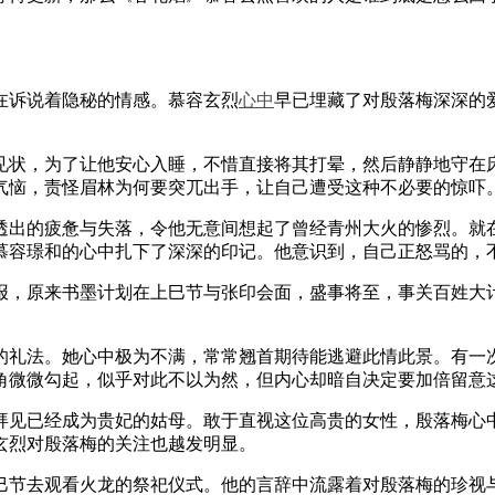
诉说着隐秘的情感。慕容玄烈
心中
早已埋藏了对殷落梅深深的
状，为了让他安心入睡，不惜直接将其打晕，然后静静地守在床
气恼，责怪眉林为何要突兀出手，让自己遭受这种不必要的惊吓
出的疲惫与失落，令他无意间想起了曾经青州大火的惨烈。就在
慕容璟和的心中扎下了深深的印记。他意识到，自己正怒骂的，
，原来书墨计划在上巳节与张印会面，盛事将至，事关百姓大计
的礼法。她心中极为不满，常常翘首期待能逃避此情此景。有一
角微微勾起，似乎对此不以为然，但内心却暗自决定要加倍留意
见已经成为贵妃的姑母。敢于直视这位高贵的女性，殷落梅心中
玄烈对殷落梅的关注也越发明显。
节去观看火龙的祭祀仪式。他的言辞中流露着对殷落梅的珍视与