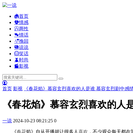
首页
情感
两性
情话
挽回
说说
笑话
时尚
影视
首页
影视
《春花焰》慕容玄烈喜欢的人是谁 慕容玄烈剧中感
《春花焰》慕容玄烈喜欢的人是
一说
2024-10-23 08:21:25
0
《
春花
焰》自从开播就让很多人
喜欢
，不少观众每天都在