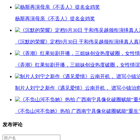
杨斯再演母亲《不丢人》提名金鸡奖
《沉默的荣耀》定档9月30日 于和伟吴越领衔演绎真人
《弄潮》红果短剧开播，三姐妹创业热度破圈，女性情谊
制片人刘宁之新作《遇见爱情》云南开机， 谱写小镇治
《不负山河不负她》热拍 广西南宁具像化破圈赋能“重生
发布评论