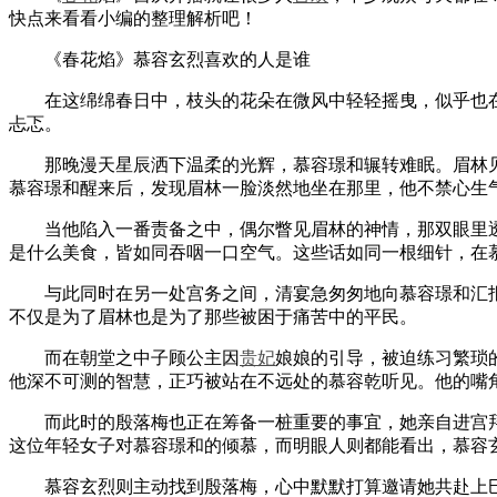
快点来看看小编的整理解析吧！
《春花焰》慕容玄烈喜欢的人是谁
在这绵绵春日中，枝头的花朵在微风中轻轻摇曳，似乎也在
忐忑。
那晚漫天星辰洒下温柔的光辉，慕容璟和辗转难眠。眉林见
慕容璟和醒来后，发现眉林一脸淡然地坐在那里，他不禁心生
当他陷入一番责备之中，偶尔瞥见眉林的神情，那双眼里透
是什么美食，皆如同吞咽一口空气。这些话如同一根细针，在
与此同时在另一处宫务之间，清宴急匆匆地向慕容璟和汇报
不仅是为了眉林也是为了那些被困于痛苦中的平民。
而在朝堂之中子顾公主因
贵妃
娘娘的引导，被迫练习繁琐
他深不可测的智慧，正巧被站在不远处的慕容乾听见。他的嘴
而此时的殷落梅也正在筹备一桩重要的事宜，她亲自进宫拜
这位年轻女子对慕容璟和的倾慕，而明眼人则都能看出，慕容
慕容玄烈则主动找到殷落梅，心中默默打算邀请她共赴上巳