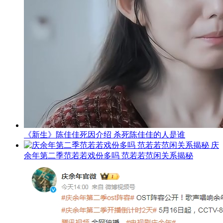
《新生》陈佳佳死因介绍 杀死陈佳佳的人是谁
庆
余年第二季范若若戏份多吗 范若若范闲关系揭秘