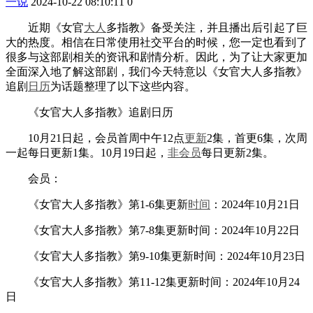
一说
2024-10-22 08:10:11
0
近期《女官
大人
多指教》备受关注，并且播出后引起了巨
大的热度。相信在日常使用社交平台的时候，您一定也看到了
很多与这部剧相关的资讯和剧情分析。因此，为了让大家更加
全面深入地了解这部剧，我们今天特意以《女官大人多指教》
追剧
日历
为话题整理了以下这些内容。
《女官大人多指教》追剧日历
10月21日起，会员首周中午12点
更新
2集，首更6集，次周
一起每日更新1集。10月19日起，
非会员
每日更新2集。
会员：
《女官大人多指教》第1-6集更新
时间
：2024年10月21日
《女官大人多指教》第7-8集更新时间：2024年10月22日
《女官大人多指教》第9-10集更新时间：2024年10月23日
《女官大人多指教》第11-12集更新时间：2024年10月24
日