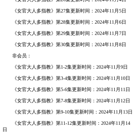
《女官大人多指教》第27集更新时间：2024年11月5日
《女官大人多指教》第28集更新时间：2024年11月6日
《女官大人多指教》第29集更新时间：2024年11月7日
《女官大人多指教》第30集更新时间：2024年11月8日
非会员：
《女官大人多指教》第1-2集更新时间：2024年11月9日
《女官大人多指教》第3-4集更新时间：2024年11月10日
《女官大人多指教》第5-6集更新时间：2024年11月11日
《女官大人多指教》第7-8集更新时间：2024年11月12日
《女官大人多指教》第9-10集更新时间：2024年11月13日
《女官大人多指教》第11-12集更新时间：2024年11月14
日