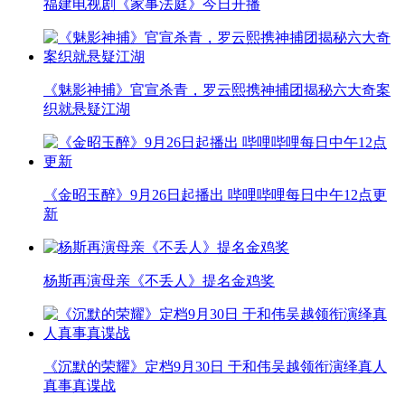
福建电视剧《家事法庭》今日开播
《魅影神捕》官宣杀青，罗云熙携神捕团揭秘六大奇案
织就悬疑江湖
《金昭玉醉》9月26日起播出 哔哩哔哩每日中午12点更
新
杨斯再演母亲《不丢人》提名金鸡奖
《沉默的荣耀》定档9月30日 于和伟吴越领衔演绎真人
真事真谍战