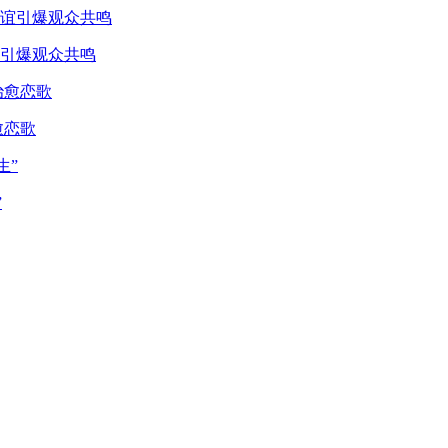
引爆观众共鸣
愈恋歌
”