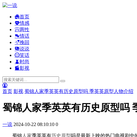
首页
情感
两性
情话
挽回
说说
笑话
时尚
影视
首页
影视
蜀锦人家季英英有历史原型吗 季英英原型人物介绍
蜀锦人家季英英有历史原型吗 
一说
2024-10-22 08:10:10
0
蜀锦
人家
季英英有
历史
原型
吗是最新上映的热门电视剧中