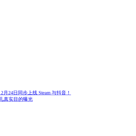
24日同步上线 Steam 与抖音！
儿真实目的曝光