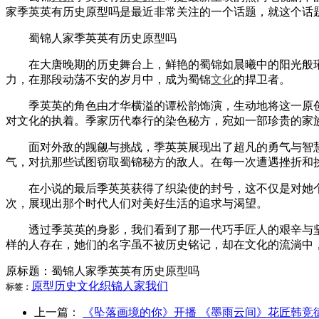
家季英英有历史原型吗是最近非常关注的一个话题，就这个话
蜀锦人家季英英有历史原型吗
在大唐晚期的历史舞台上，鲜艳的蜀锦如晨曦中的阳光般璀
力，在那段动荡不安的岁月中，成为蜀锦
文化
的捍卫者。
季英英的角色由才华横溢的谭松韵饰演，生动地将这一原创
对文化的执着。季家历代奉行的染色秘方，宛如一部珍贵的家
面对外敌的觊觎与挑战，季英英展现出了超凡的勇气与智慧
气，对抗那些试图窃取蜀锦秘方的敌人。在每一次遭遇挫折和
在小说的最后季英英获得了织染使的封号，这不仅是对她个
次，展现出那个时代人们对美好生活的追求与渴望。
透过季英英的身影，我们看到了那一代巧手匠人的艰辛与坚
样的人存在，她们的名字虽不被历史铭记，却在文化的流淌中
原标题：蜀锦人家季英英有历史原型吗
原型
历史
文化
织锦
人家
我们
标签：
上一篇：
《坠落画境的你》开播 《墨雨云间》花匠韩竞