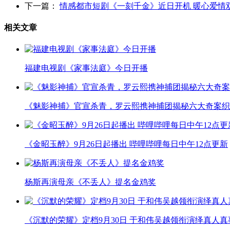
下一篇：
情感都市短剧《一刻千金》近日开机 暖心爱情
相关文章
福建电视剧《家事法庭》今日开播
《魅影神捕》官宣杀青，罗云熙携神捕团揭秘六大奇案织
《金昭玉醉》9月26日起播出 哔哩哔哩每日中午12点更新
杨斯再演母亲《不丢人》提名金鸡奖
《沉默的荣耀》定档9月30日 于和伟吴越领衔演绎真人