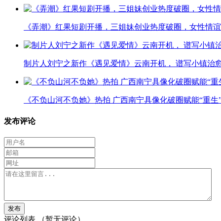
《弄潮》红果短剧开播，三姐妹创业热度破圈，女性情谊
制片人刘宁之新作《遇见爱情》云南开机， 谱写小镇治
《不负山河不负她》热拍 广西南宁具像化破圈赋能“重生
发布评论
评论列表
（暂无评论）