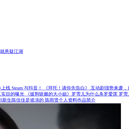
就悬疑江湖
《拜托！请你先告白》 互动剧强势来袭，12月
《披荆斩棘的大小姐》罗雪儿为什么杀罗爱莲 罗雪
剧新生陈佳佳是谁演的 陈雨贤个人资料作品简介