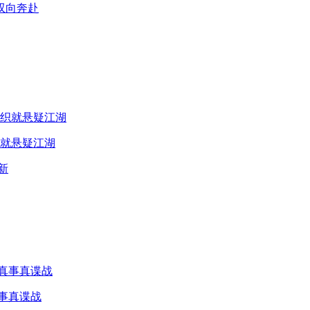
双向奔赴
就悬疑江湖
真事真谍战