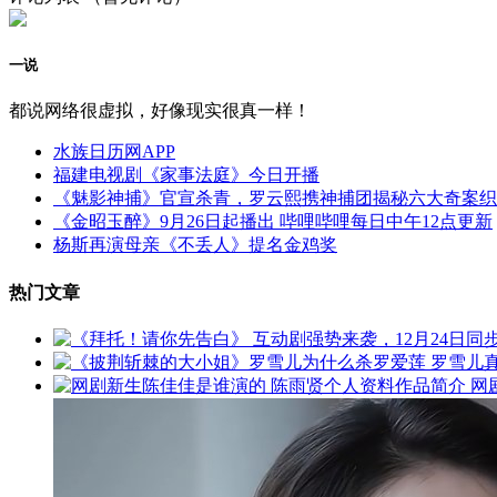
一说
都说网络很虚拟，好像现实很真一样！
水族日历网APP
福建电视剧《家事法庭》今日开播
《魅影神捕》官宣杀青，罗云熙携神捕团揭秘六大奇案织
《金昭玉醉》9月26日起播出 哔哩哔哩每日中午12点更新
杨斯再演母亲《不丢人》提名金鸡奖
热门文章
网