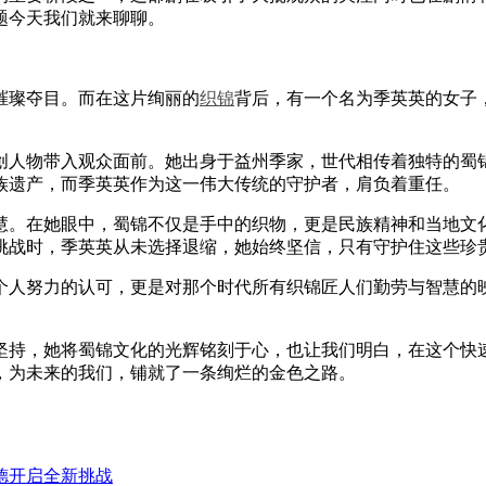
题今天我们就来聊聊。
璨夺目。而在这片绚丽的
织锦
背后，有一个名为季英英的女子
人物带入观众面前。她出身于益州季家，世代相传着独特的蜀锦
族遗产，而季英英作为这一伟大传统的守护者，肩负着重任。
。在她眼中，蜀锦不仅是手中的织物，更是民族精神和当地文化
挑战时，季英英从未选择退缩，她始终坚信，只有守护住这些珍
人努力的认可，更是对那个时代所有织锦匠人们勤劳与智慧的映
持，她将蜀锦文化的光辉铭刻于心，也让我们明白，在这个快速
，为未来的我们，铺就了一条绚烂的金色之路。
德开启全新挑战