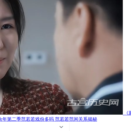
《
余年第二季范若若戏份多吗 范若若范闲关系揭秘