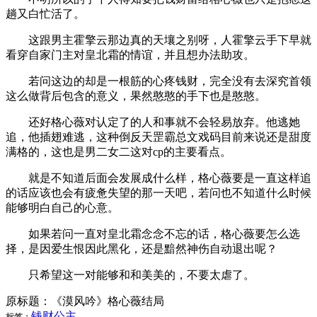
趟又白忙活了。
这跟男主霍擎云那边真的天壤之别呀，人霍擎云手下早就
看穿自家门主对皇北霜的情谊，并且想办法助攻。
若问这边的却是一根筋的心疼钱财，完全没有去深究首领
这么做背后包含的意义，果然憨憨的手下也是憨憨。
还好格心薇对认定了的人和事就不会轻易放弃。他逃她
追，他插翅难逃，这种倒反天罡霸总文戏码目前来说还是甜度
满格的，这也是男二女二这对cp的主要看点。
就是不知道后面会发展成什么样，格心薇要是一直这样追
的话应该也会有疲惫失望的那一天吧，若问也不知道什么时候
能够明白自己的心意。
如果若问一直对皇北霜念念不忘的话，格心薇要怎么选
择，是因爱生恨因此黑化，还是黯然神伤自动退出呢？
只希望这一对能够和和美美的，不要太虐了。
原标题：《漠风吟》格心薇结局
钱财
公主
标签：