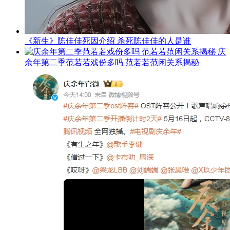
《新生》陈佳佳死因介绍 杀死陈佳佳的人是谁
庆
余年第二季范若若戏份多吗 范若若范闲关系揭秘