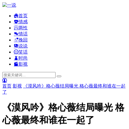
首页
情感
两性
情话
挽回
说说
笑话
时尚
影视
首页
影视
《漠风吟》格心薇结局曝光 格心薇最终和谁在一起
了
《漠风吟》格心薇结局曝光 格
心薇最终和谁在一起了