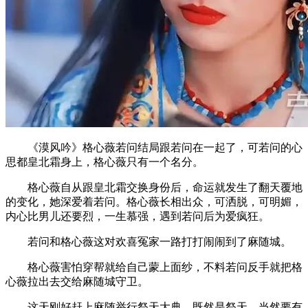
《漠风吟》格心薇若问结局跟若问在一起了，可若问的心
思都皇北霜身上，格心薇只有一个名分。
格心薇自从跟皇北霜交换身份后，命运就发生了翻天覆地
的变化，她深爱着若问。格心薇长相出众，可洒脱，可明媚，
内心比男儿还要烈，一生慕强，遇到若问后为爱疯狂。
若问和格心薇这对欢喜冤家一路打打闹闹到了麻随城。
格心薇害怕穿帮就给自己蒙上面纱，不料若问反手就把格
心薇拉出去交给麻随城守卫。
这天刚好赶上麻随举行祭天大典，既然是祭天，当然要有