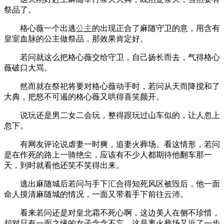
祭品了。
格心薇一个出逃
公主
的出现正合了麻随守卫的意，用含有
皇室血脉的公主做祭品，那效果肯定好。
若问就这么把格心薇交给守卫，自己扬长而去，气得格心
薇破口大骂。
然而就在祭祀将要对格心薇动手时，若问从天而降搅和了
大典，把怒不可遏的格心薇又哄得喜笑颜开。
说玩还是男二女二会玩，整得跟玩过山车似的，让人忽上
忽下。
有网友评论说虐妻一时爽，追妻火葬场。看这情形，若问
是在作死的路上一骑绝尘，应该有不少人都期待他翻车那一
天，到时就看他还笑不笑得出来。
逃出麻随城后若问与手下汇合得知死风区被毁后，他一面
命人摸清麻随城的情况，一面又带着手下前往云沛。
看来若问还是对皇北霜不死心啊，这边美人在侧不珍惜，
却对只有一面之缘的女子念念不忘，这是离火葬场又近了一步