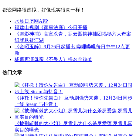
都说网络很虚拟，好像现实很真一样！
水族日历网APP
福建电视剧《家事法庭》今日开播
《魅影神捕》官宣杀青，罗云熙携神捕团揭秘六大奇案
织就悬疑江湖
《金昭玉醉》9月26日起播出 哔哩哔哩每日中午12点更
新
杨斯再演母亲《不丢人》提名金鸡奖
热门文章
《拜托！请你先告白》 互动剧强势来袭，12月24日同步
上线 Steam 与抖音！
《披荆斩棘的大小姐》罗雪儿为什么杀罗爱莲 罗雪儿真
实目的曝光