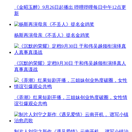
《金昭玉醉》9月26日起播出 哔哩哔哩每日中午12点更
新
杨斯再演母亲《不丢人》提名金鸡奖
《沉默的荣耀》定档9月30日 于和伟吴越领衔演绎真人
真事真谍战
《弄潮》红果短剧开播，三姐妹创业热度破圈，女性情
谊引爆观众共鸣
制片人刘宁之新作《遇见爱情》云南开机， 谱写小镇治