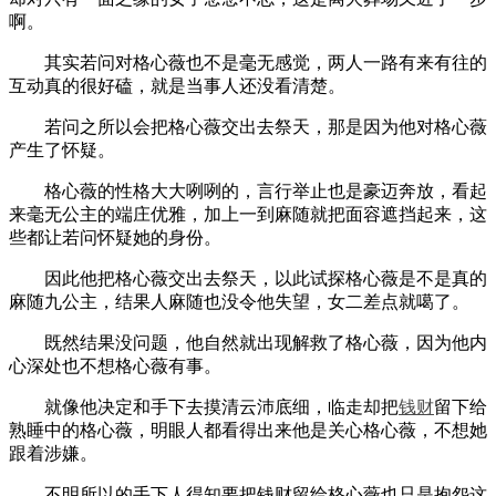
啊。
其实若问对格心薇也不是毫无感觉，两人一路有来有往的
互动真的很好磕，就是当事人还没看清楚。
若问之所以会把格心薇交出去祭天，那是因为他对格心薇
产生了怀疑。
格心薇的性格大大咧咧的，言行举止也是豪迈奔放，看起
来毫无公主的端庄优雅，加上一到麻随就把面容遮挡起来，这
些都让若问怀疑她的身份。
因此他把格心薇交出去祭天，以此试探格心薇是不是真的
麻随九公主，结果人麻随也没令他失望，女二差点就噶了。
既然结果没问题，他自然就出现解救了格心薇，因为他内
心深处也不想格心薇有事。
就像他决定和手下去摸清云沛底细，临走却把
钱财
留下给
熟睡中的格心薇，明眼人都看得出来他是关心格心薇，不想她
跟着涉嫌。
不明所以的手下人得知要把钱财留给格心薇也只是抱怨这