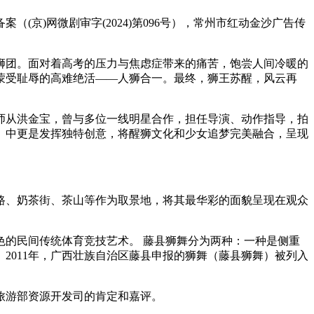
)网微剧审字(2024)第096号），常州市红动金沙广告传
狮团。面对着高考的压力与焦虑症带来的痛苦，饱尝人间冷暖的
蒙受耻辱的高难绝活——人狮合一。最终，狮王苏醒，风云再
师从洪金宝，曾与多位一线明星合作，担任导演、动作指导，拍
》中更是发挥独特创意，将醒狮文化和少女追梦完美融合，呈现
、奶茶街、茶山等作为取景地，将其最华彩的面貌呈现在观众
的民间传统体育竞技艺术。 藤县狮舞分为两种：一种是侧重
2011年，广西壮族自治区藤县申报的狮舞（藤县狮舞）被列入
旅游部资源开发司的肯定和嘉评。