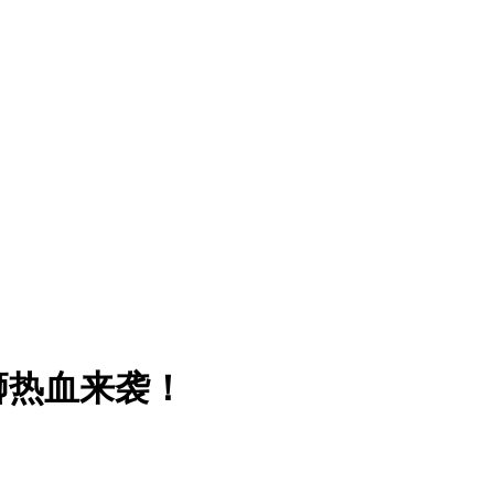
狮热血来袭！