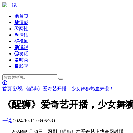
首页
情感
两性
情话
挽回
说说
笑话
时尚
影视
首页
影视
《醒狮》爱奇艺开播，少女舞狮热血来袭！
《醒狮》爱奇艺开播，少女舞
一说
2024-10-11 08:05:38
0
2024年9月30日，网剧《
醒狮
》在爱奇艺上线全网独播！