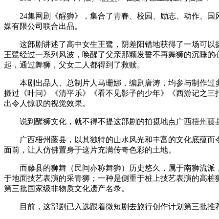
24集网剧《醒狮》，集合了青春、校园、励志、动作、国风等元
媒有限公司联合出品。
这部剧讲述了高中女生王鹭，阴差阳错地获得了一场可以
王鹭经过一系列风波，唤醒了父亲那颗发誓不再舞狮的沉睡的
起，通过舞狮，父女二人都得到了救赎。
本剧出品人、总制片人马珊娜，编剧唐涛，均参与制作过多
摄过《叶问》《清平乐》《看不见影子的少年》《西游记之三
出令人惊叹的视觉效果。
说到醒狮文化，就不得不提这部剧的拍摄地点广西
梧州
藤
广西梧州藤县，以其独特的山水风光和丰富的文化底蕴而令
面前，让人仿佛置身于这片充满传奇色彩的土地。
而藤县的狮舞（民间亦称舞狮）历史悠久，属于南狮流派，是
于地面技艺表演的采青狮；一种是侧重于桩上技艺表演的高桩狮
第三批国家级非物质文化遗产名录。
目前，这部剧已入选跟着微短剧去旅行创作计划第三批推荐