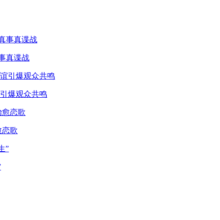
真事真谍战
引爆观众共鸣
愈恋歌
”