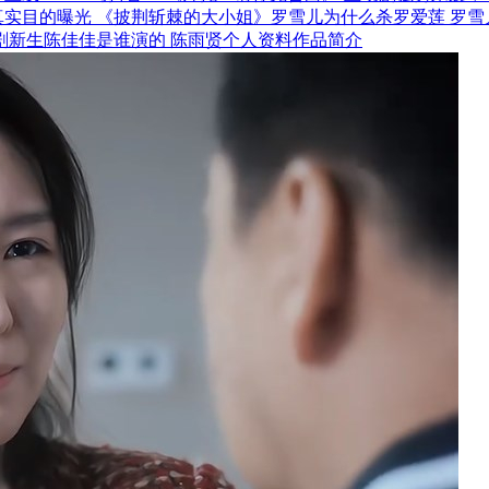
《披荆斩棘的大小姐》罗雪儿为什么杀罗爱莲 罗雪
剧新生陈佳佳是谁演的 陈雨贤个人资料作品简介