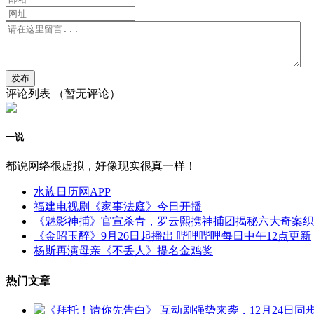
评论列表
（暂无评论）
一说
都说网络很虚拟，好像现实很真一样！
水族日历网APP
福建电视剧《家事法庭》今日开播
《魅影神捕》官宣杀青，罗云熙携神捕团揭秘六大奇案织
《金昭玉醉》9月26日起播出 哔哩哔哩每日中午12点更新
杨斯再演母亲《不丢人》提名金鸡奖
热门文章