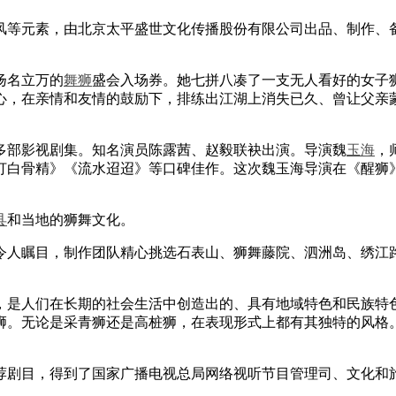
素，由北京太平盛世文化传播股份有限公司出品、制作、备案（(京
扬名立万的
舞狮
盛会入场券。她七拼八凑了一支无人看好的女子
心，在亲情和友情的鼓励下，排练出江湖上消失已久、曾让父亲
部影视剧集。知名演员陈露茜、赵毅联袂出演。导演魏
玉海
，
打白骨精》《流水迢迢》等口碑佳作。这次魏玉海导演在《醒狮
县
和当地的狮舞文化。
人瞩目，制作团队精心挑选石表山、狮舞藤院、泗洲岛、绣江路
人们在长期的社会生活中创造出的、具有地域特色和民族特色
。无论是采青狮还是高桩狮，在表现形式上都有其独特的风格。
剧目，得到了国家广播电视总局网络视听节目管理司、文化和