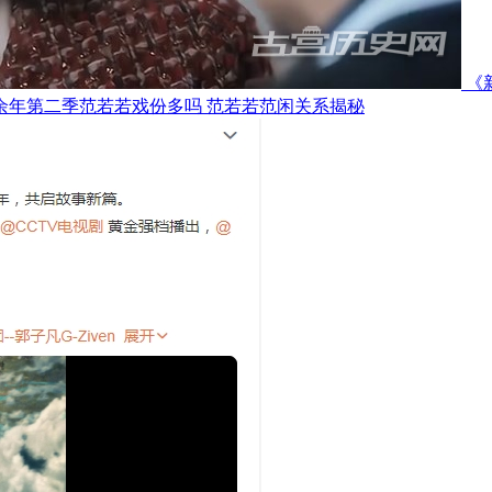
《
余年第二季范若若戏份多吗 范若若范闲关系揭秘