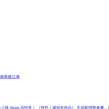
就悬疑江湖
《拜托！请你先告白》 互动剧强势来袭，12月