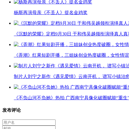
杨斯再演母亲《不丢人》提名金鸡奖
《沉默的荣耀》定档9月30日 于和伟吴越领衔演绎真人
《弄潮》红果短剧开播，三姐妹创业热度破圈，女性情谊
制片人刘宁之新作《遇见爱情》云南开机， 谱写小镇治
《不负山河不负她》热拍 广西南宁具像化破圈赋能“重生
发布评论