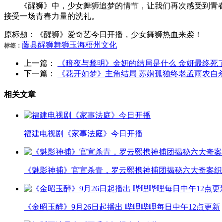
《醒狮》中，少女舞狮追梦的情节，让我们再次感受到青春
接受一场青春力量的洗礼。
原标题：《醒狮》爱奇艺今日开播，少女舞狮热血来袭！
藤县
醒狮
舞狮
玉海
梧州
文化
标签：
上一篇：
《暗夜与黎明》金妍的结局是什么 金妍最终死
下一篇：
《花开如梦》主角结局 苏娴孤独终老孟雨农自
相关文章
福建电视剧《家事法庭》今日开播
《魅影神捕》官宣杀青，罗云熙携神捕团揭秘六大奇案织
《金昭玉醉》9月26日起播出 哔哩哔哩每日中午12点更新