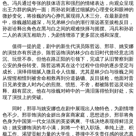
色。冯兵通过夸张的肢体语言和强烈的情绪表达，向观众呈现
出王力群的疯的一面；而孙岩则通过细腻的心理变化和眼神的
微妙变化，将徐巍的内心挣扎展现得入木三分。在最新剧情
中，徐巍越陷越深，与兄弟林少白的渐行渐远甚至拔枪反目，
孙岩诠释出角色在黑与白之间的艰难抉择与摇摆。冯兵和孙岩
二人的表演互相助力，为剧情增添了更多层次感和深度。
值得一提的是，剧中的新生代演员陈哲远、邢菲、姚安娜
的演技亦有所进步。陈哲远饰演的林少白在旧时代曾经意志消
沉、玩世不恭。但他在路正阳的引领下，完成了从旧警察到新
公安的身份转变。陈哲远将其在这个过程中信仰的逐步坚定与
成长，演绎得细腻入微且令人信服。尤其是林少白与徐巍之间
从惺惺相惜到被舍命相救再到分道扬镳、反目拔枪，他面对昔
日兄弟变敌人时内心的煎熬、愤怒、不舍，都被陈哲远灵动诠
释、颇有层次。他在与徐巍对峙中的一滴泪落得恰到好处，实
现了演技上的突破。
同时，邢菲与姚安娜也在剧中展现出人物特色，为剧情增
色不少。邢菲饰演的金妍出身富商家庭，思想进步。邢菲将角
色身为中国第一代女法医的英姿飒爽、干练决绝表现得鲜活灵
动；姚安娜饰演的岑小满，则将一个初入职场、单纯上进、积
极工作、渴望贡献力量的大学生，莽撞中不失责任感的状态真