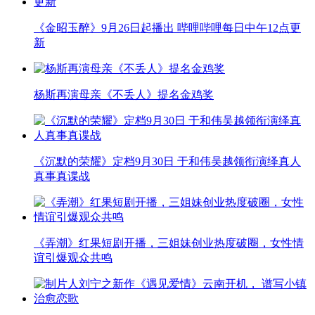
《金昭玉醉》9月26日起播出 哔哩哔哩每日中午12点更
新
杨斯再演母亲《不丢人》提名金鸡奖
《沉默的荣耀》定档9月30日 于和伟吴越领衔演绎真人
真事真谍战
《弄潮》红果短剧开播，三姐妹创业热度破圈，女性情
谊引爆观众共鸣