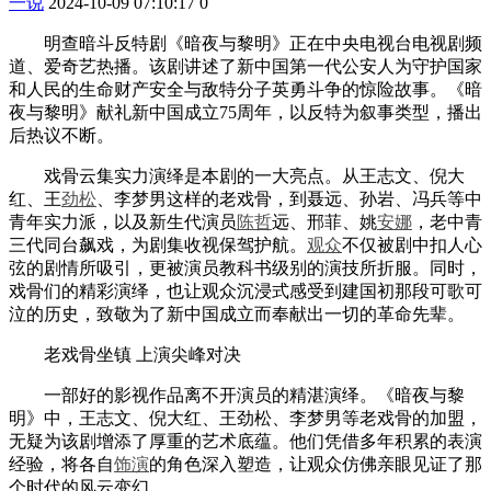
一说
2024-10-09 07:10:17
0
明查暗斗反特剧《暗夜与黎明》正在中央电视台电视剧频
道、爱奇艺热播。该剧讲述了新中国第一代公安人为守护国家
和人民的生命财产安全与敌特分子英勇斗争的惊险故事。《暗
夜与黎明》献礼新中国成立75周年，以反特为叙事类型，播出
后热议不断。
戏骨云集实力演绎是本剧的一大亮点。从王志文、倪大
红、王
劲松
、李梦男这样的老戏骨，到聂远、孙岩、冯兵等中
青年实力派，以及新生代演员
陈哲
远、邢菲、姚
安娜
，老中青
三代同台飙戏，为剧集收视保驾护航。
观众
不仅被剧中扣人心
弦的剧情所吸引，更被演员教科书级别的演技所折服。同时，
戏骨们的精彩演绎，也让观众沉浸式感受到建国初那段可歌可
泣的历史，致敬为了新中国成立而奉献出一切的革命先辈。
老戏骨坐镇 上演尖峰对决
一部好的影视作品离不开演员的精湛演绎。《暗夜与黎
明》中，王志文、倪大红、王劲松、李梦男等老戏骨的加盟，
无疑为该剧增添了厚重的艺术底蕴。他们凭借多年积累的表演
经验，将各自
饰演
的角色深入塑造，让观众仿佛亲眼见证了那
个时代的风云变幻。