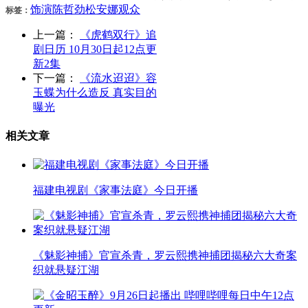
饰演
陈哲
劲松
安娜
观众
标签：
上一篇：
《虎鹤双行》追
剧日历 10月30日起12点更
新2集
下一篇：
《流水迢迢》容
玉蝶为什么造反 真实目的
曝光
相关文章
福建电视剧《家事法庭》今日开播
《魅影神捕》官宣杀青，罗云熙携神捕团揭秘六大奇案
织就悬疑江湖