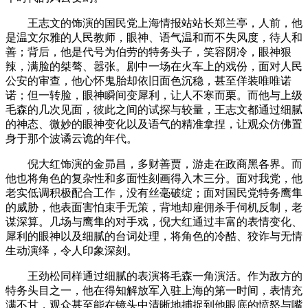
王志文的饰演的国民党上海情报站站长郑兰亭，人前，他
是温文尔雅的人民教师，眼神、语气温和而不失风度，待人和
善；背后，他是代号为伯劳的特务头子，笑容阴冷，眼神狠
辣，满脸的桀骜、嚣张。剧中一场在火车上的戏份，面对人民
公安的审查，他心怀鬼胎却依旧面色沉稳，甚至佯装唯唯诺
诺；但一转脸，眼神瞬间变犀利，让人不寒而栗。而他与上级
毛森的几次见面，彼此之间的试探与较量，王志文都通过细腻
的神态、微妙的眼神变化以及语气的精准拿捏，让观众仿佛置
身于那个波谲云诡的年代。
倪大红饰演的金昴昌，多财善贾，游走在政商黑各界。而
他也将角色的复杂性和多面性刻画得入木三分。面对我党，他
老实低调积极配合工作，没有丝毫破绽；面对国民党特务鹰隼
的威胁，他表面害怕束手无策，背地却雇佣杀手伺机反制，老
谋深算。几场与鹰隼的对手戏，倪大红通过丰富的表情变化、
犀利的眼神以及细腻的台词处理，将角色的冷酷、狡诈与无情
生动演绎，令人印象深刻。
王劲松同样通过细腻的表演将毛森一角演活。作为敌方的
特务头目之一，他在得知解放军入驻上海的第一时间，表情充
满不甘，观众甚至能在镜头中清晰地捕捉到他眼底的愤怒与嘴