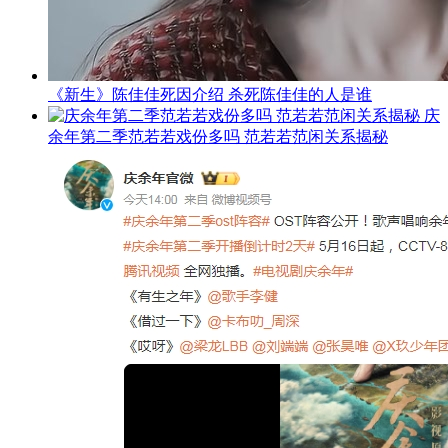
《新生》陈佳佳死因介绍 杀死陈佳佳的人是谁
庆
余年第二季范若若戏份多吗 范若若范闲关系揭秘