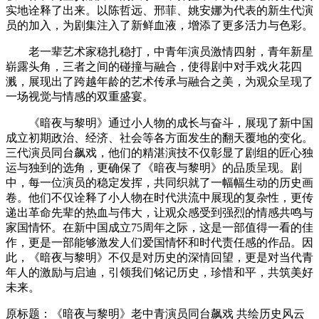
实地诠释了出来。以陈哲远、邢菲、姚安娜为代表的新生代演
员的加入，为剧集注入了新鲜血液，增添了更多活力与色彩。
老一辈艺术家稳扎稳打，中青年演员激情四射，青年新星
崭露头角，三者之间的碰撞与融合，使得剧中对手戏火花四
溅，展现出了跨越年龄的艺术传承与融合之美，为观众呈现了
一场视觉与情感的双重盛宴。
《暗夜与黎明》通过小人物的成长与奋斗，展现了新中国
成立初期政治、经济、社会等各方面发生的翻天覆地的变化。
三代演员同台飙戏，他们的精湛演技不仅彰显了剧组的匠心独
运与独到的选角，更确保了《暗夜与黎明》的品质呈现。剧
中，每一位演员的稳定发挥，共同织就了一幅幅生动的历史画
卷。他们不仅诠释了小人物在时代洪流中展现的复杂性，更传
递出革命先辈的热血与伟大，让观众感受到强烈的情感共鸣与
家国情怀。在新中国成立75周年之际，这是一部值得一看的佳
作，更是一部能够激发人们爱国情怀和时代责任感的作品。因
此，《暗夜与黎明》不仅是对历史的深情回望，更是对当代青
年人的激励与启迪，引领我们铭记历史，珍惜和平，共筑美好
未来。
原标题：《暗夜与黎明》老中青演员同台飙戏 共绘历史风云