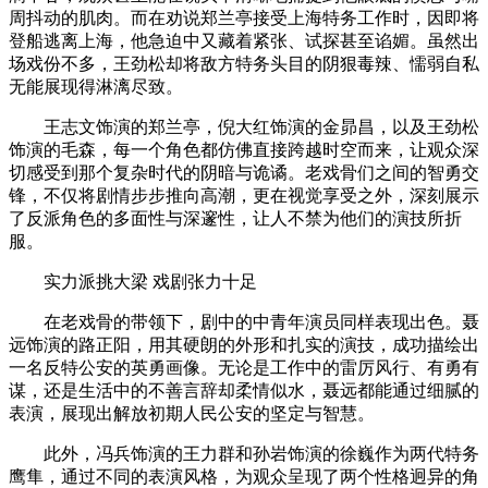
周抖动的肌肉。而在劝说郑兰亭接受上海特务工作时，因即将
登船逃离上海，他急迫中又藏着紧张、试探甚至谄媚。虽然出
场戏份不多，王劲松却将敌方特务头目的阴狠毒辣、懦弱自私
无能展现得淋漓尽致。
王志文饰演的郑兰亭，倪大红饰演的金昴昌，以及王劲松
饰演的毛森，每一个角色都仿佛直接跨越时空而来，让观众深
切感受到那个复杂时代的阴暗与诡谲。老戏骨们之间的智勇交
锋，不仅将剧情步步推向高潮，更在视觉享受之外，深刻展示
了反派角色的多面性与深邃性，让人不禁为他们的演技所折
服。
实力派挑大梁 戏剧张力十足
在老戏骨的带领下，剧中的中青年演员同样表现出色。聂
远饰演的路正阳，用其硬朗的外形和扎实的演技，成功描绘出
一名反特公安的英勇画像。无论是工作中的雷厉风行、有勇有
谋，还是生活中的不善言辞却柔情似水，聂远都能通过细腻的
表演，展现出解放初期人民公安的坚定与智慧。
此外，冯兵饰演的王力群和孙岩饰演的徐巍作为两代特务
鹰隼，通过不同的表演风格，为观众呈现了两个性格迥异的角