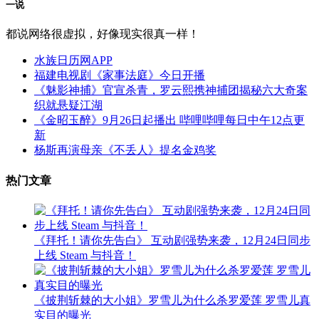
一说
都说网络很虚拟，好像现实很真一样！
水族日历网APP
福建电视剧《家事法庭》今日开播
《魅影神捕》官宣杀青，罗云熙携神捕团揭秘六大奇案
织就悬疑江湖
《金昭玉醉》9月26日起播出 哔哩哔哩每日中午12点更
新
杨斯再演母亲《不丢人》提名金鸡奖
热门文章
《拜托！请你先告白》 互动剧强势来袭，12月24日同步
上线 Steam 与抖音！
《披荆斩棘的大小姐》罗雪儿为什么杀罗爱莲 罗雪儿真
实目的曝光