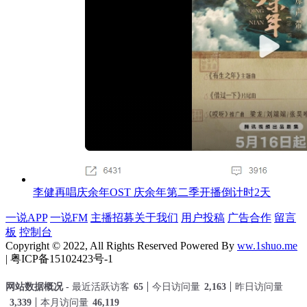
李健再唱庆余年OST 庆余年第二季开播倒计时2天
一说APP
一说FM
主播招募
关于我们
用户投稿
广告合作
留言
板
控制台
Copyright © 2022, All Rights Reserved Powered By
ww.1shuo.me
| 粤ICP备15102423号-1
网站数据概况 -
最近活跃访客
65
今日访问量
2,163
昨日访问量
3,339
本月访问量
46,119