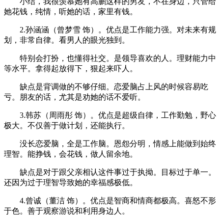
小结，我很羡慕她有高鹏这样的男友，不在身边，只管给
她花钱，纯情，听她的话，家里有钱。
2.孙涵涵（曾梦雪 饰）。优点是工作能力强。对未来有规
划，非常自律。看男人的眼光独到。
特别会打扮，也懂得社交。是领导喜欢的人。理财能力中
等水平。拿得起放得下，狠起来吓人。
缺点是背调做的不够仔细。恋爱脑占上风的时候容易吃
亏。朋友的话，尤其是劝她的话不爱听。
3.韩苏（周雨彤 饰）。优点是超级自律，工作勤勉，野心
极大。不仅善于做计划，还能执行。
没长恋爱脑，全是工作脑。恩怨分明，情感上能做到始终
理智。能挣钱，会花钱，做人留余地。
缺点是对于跟父亲相认这件事过于执拗。目标过于单一。
还因为过于理智导致她的幸福感极低。
4.曾诚（董洁 饰）。优点是智商和情商都极高。喜怒不形
于色。善于观察游说和利用身边人。