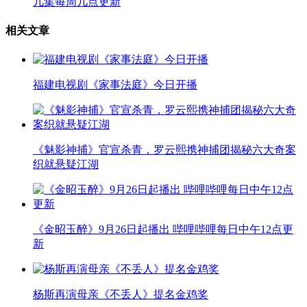
几集每周几点更新
相关文章
福建电视剧《家事法庭》今日开播
《魅影神捕》官宣杀青，罗云熙携神捕团揭秘六大奇案
织就悬疑江湖
《金昭玉醉》9月26日起播出 哔哩哔哩每日中午12点更
新
杨斯再演母亲《不丢人》提名金鸡奖