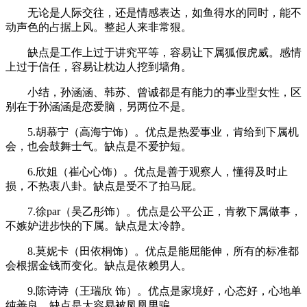
无论是人际交往，还是情感表达，如鱼得水的同时，能不
动声色的占据上风。整起人来非常狠。
缺点是工作上过于讲究平等，容易让下属狐假虎威。感情
上过于信任，容易让枕边人挖到墙角。
小结，孙涵涵、韩苏、曾诚都是有能力的事业型女性，区
别在于孙涵涵是恋爱脑，另两位不是。
5.胡慕宁（高海宁饰）。优点是热爱事业，肯给到下属机
会，也会鼓舞士气。缺点是不爱护短。
6.欣姐（崔心心饰）。优点是善于观察人，懂得及时止
损，不热衷八卦。缺点是受不了拍马屁。
7.徐par（吴乙彤饰）。优点是公平公正，肯教下属做事，
不嫉妒进步快的下属。缺点是太冷静。
8.莫妮卡（田依桐饰）。优点是能屈能伸，所有的标准都
会根据金钱而变化。缺点是依赖男人。
9.陈诗诗（王瑞欣 饰）。优点是家境好，心态好，心地单
纯善良。缺点是太容易被凤凰男骗。