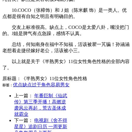
10.COCO（张樟饰）和Ｊ姐（陈米麒 饰）是一类人。优
点都是很有自知之明且有明确目的。
交友上标准很高。缺点上，COCO是太爱八卦，嘴没把门
的。J姐是脾气有点急躁，感情不认真。
总结，何知南身在福中不知福，活该被瞿一芃骗！孙涵涵
老想着走捷径嫁好老公，活该被小三。
以上就是关于《半熟男女》11位女性角色性格的全部内容
了。
原标题：《半熟男女》11位女性角色性格
优点
缺点
过于
角色
容易
男女
标签：
上一篇：
年番巨制《仙武
传》第三季开播！高燃逆
袭风云再起，荒古圣体成
就霸业
下一篇：
电视剧《舍不得
星星》追剧日历 一周更新