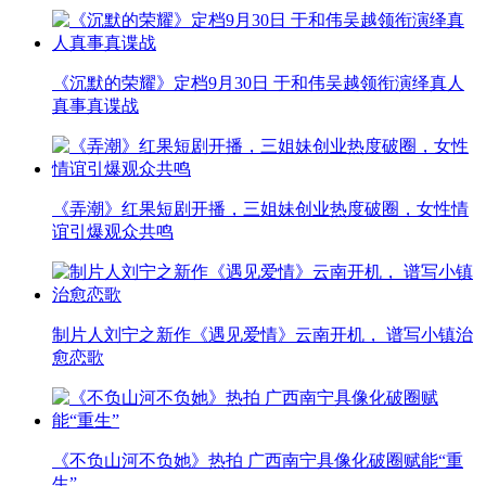
《沉默的荣耀》定档9月30日 于和伟吴越领衔演绎真人
真事真谍战
《弄潮》红果短剧开播，三姐妹创业热度破圈，女性情
谊引爆观众共鸣
制片人刘宁之新作《遇见爱情》云南开机， 谱写小镇治
愈恋歌
《不负山河不负她》热拍 广西南宁具像化破圈赋能“重
生”