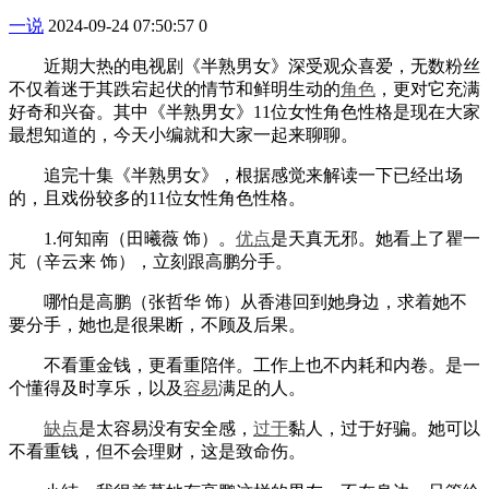
一说
2024-09-24 07:50:57
0
近期大热的电视剧《半熟男女》深受观众喜爱，无数粉丝
不仅着迷于其跌宕起伏的情节和鲜明生动的
角色
，更对它充满
好奇和兴奋。其中《半熟男女》11位女性角色性格是现在大家
最想知道的，今天小编就和大家一起来聊聊。
追完十集《半熟男女》，根据感觉来解读一下已经出场
的，且戏份较多的11位女性角色性格。
1.何知南（田曦薇 饰）。
优点
是天真无邪。她看上了瞿一
芃（辛云来 饰），立刻跟高鹏分手。
哪怕是高鹏（张哲华 饰）从香港回到她身边，求着她不
要分手，她也是很果断，不顾及后果。
不看重金钱，更看重陪伴。工作上也不内耗和内卷。是一
个懂得及时享乐，以及
容易
满足的人。
缺点
是太容易没有安全感，
过于
黏人，过于好骗。她可以
不看重钱，但不会理财，这是致命伤。