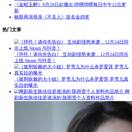
《金昭玉醉》9月26日起播出 哔哩哔哩每日中午12点更
新
杨斯再演母亲《不丢人》提名金鸡奖
热门文章
《拜托！请你先告白》 互动剧强势来袭，12月24日同步
上线 Steam 与抖音！
《披荆斩棘的大小姐》罗雪儿为什么杀罗爱莲 罗雪儿真
实目的曝光
网
剧新生陈佳佳是谁演的 陈雨贤个人资料作品简介