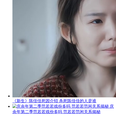
《新生》陈佳佳死因介绍 杀死陈佳佳的人是谁
庆
余年第二季范若若戏份多吗 范若若范闲关系揭秘