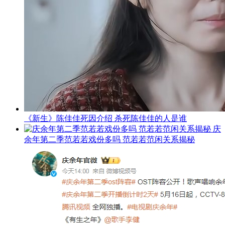
《新生》陈佳佳死因介绍 杀死陈佳佳的人是谁
庆
余年第二季范若若戏份多吗 范若若范闲关系揭秘