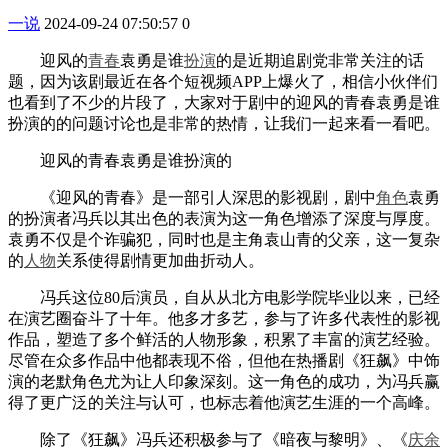
一说
2024-09-24 07:50:57
0
迎风的
青春
袁勇是谁
扮演
的是近期追剧党非常关注的话
题，因为该剧最近在各个短视频APP上爆火了，相信小伙伴们
也看到了不少的片段了，大家对于剧中的迎风的青春袁勇是谁
扮演的的问题讨论也是非常的热情，让我们一起来看一看吧。
迎风的青春袁勇是谁扮演的
《迎风的青春》是一部引人深思的影视剧，剧中
角色
袁勇
的扮演者冯兵以其出色的表演为这一角色增添了深度与厚度。
袁勇不仅是个诈骗犯，同时也是主角袁山青的父亲，这一复杂
的
人物
关系使得剧情更加曲折动人。
冯兵这位80后演员，自从从北方电影学院毕业以来，已经
在演艺圈奋斗了十年。他多才多艺，参与了许多代表性的影视
作品，塑造了多个鲜活的人物形象，积累了丰富的演艺经验。
尽管在众多作品中他都表现不俗，但他在热播剧《狂飙》中饰
演的老默角色尤为让人印象深刻。这一角色的成功，为冯兵赢
得了更广泛的关注与认可，也标志着他演艺生涯的一个高峰。
除了《狂飙》冯兵还积极参与了《暗夜与黎明》、《
庆余