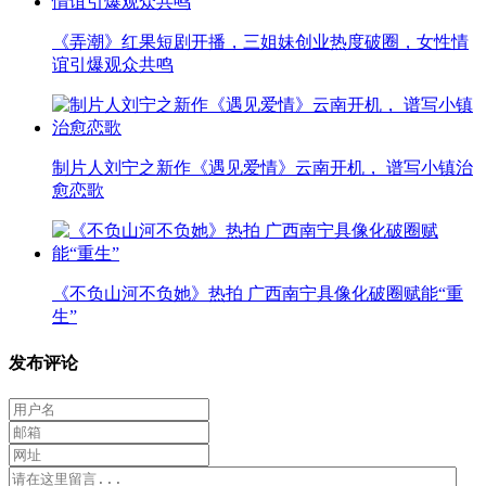
《弄潮》红果短剧开播，三姐妹创业热度破圈，女性情
谊引爆观众共鸣
制片人刘宁之新作《遇见爱情》云南开机， 谱写小镇治
愈恋歌
《不负山河不负她》热拍 广西南宁具像化破圈赋能“重
生”
发布评论