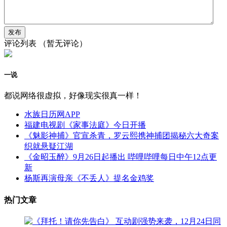
评论列表
（暂无评论）
一说
都说网络很虚拟，好像现实很真一样！
水族日历网APP
福建电视剧《家事法庭》今日开播
《魅影神捕》官宣杀青，罗云熙携神捕团揭秘六大奇案
织就悬疑江湖
《金昭玉醉》9月26日起播出 哔哩哔哩每日中午12点更
新
杨斯再演母亲《不丢人》提名金鸡奖
热门文章