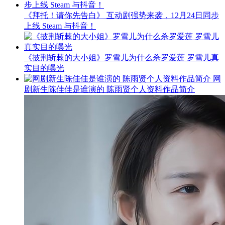
《拜托！请你先告白》 互动剧强势来袭，12月24日同步
上线 Steam 与抖音！
《披荆斩棘的大小姐》罗雪儿为什么杀罗爱莲 罗雪儿真
实目的曝光
网
剧新生陈佳佳是谁演的 陈雨贤个人资料作品简介