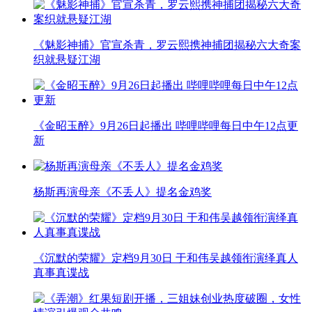
《魅影神捕》官宣杀青，罗云熙携神捕团揭秘六大奇案
织就悬疑江湖
《金昭玉醉》9月26日起播出 哔哩哔哩每日中午12点更
新
杨斯再演母亲《不丢人》提名金鸡奖
《沉默的荣耀》定档9月30日 于和伟吴越领衔演绎真人
真事真谍战