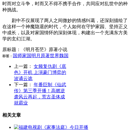
时而对立斗争，时而又不得不携手合作，共同应对乱世中的种
种挑战。
剧中不仅展现了两人之间微妙的情感纠葛，还深刻描绘了
在这样一个神魔隐退的时代，个人如何在守护家园、坚持正义
中成长，以及对家国情怀的深刻体现，构建出一个充满东方美
学的玄幻江湖‌。
原标题：《明月苍茫》原著小说
国师
家国
明月
原著
世界
魏国
标签：
上一篇：
女频复仇剧《底
色》开机 上演豪门博弈的
波谲云诡
下一篇：
年番巨制《仙武
传》第三季开播！高燃逆
袭风云再起，荒古圣体成
就霸业
相关文章