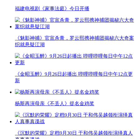
福建电视剧《家事法庭》今日开播
《魅影神捕》官宣杀青，罗云熙携神捕团揭秘六大奇案
织就悬疑江湖
《金昭玉醉》9月26日起播出 哔哩哔哩每日中午12点更
新
杨斯再演母亲《不丢人》提名金鸡奖
《沉默的荣耀》定档9月30日 于和伟吴越领衔演绎真人