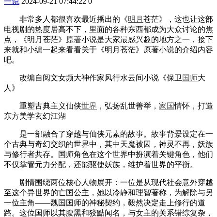
一说
2024-09-21 07:44:22
0
非常多人都很喜欢最近播出的《
明月
苍茫》，这也让这部
电视剧的热度居高不下，里面的各种东西都成为大众讨论的焦
点，《明月苍茫》
原著
小说是大家最感兴趣的地方之一，接下
来就和小编一起来看看关于《明月苍茫》原著小说的介绍内容
吧。
改编自阅文女频大神作家风行水云间小说《保卫
国师
大
人》
重塑古典主义仙侠
世界
，弘扬乱世善举，
家国
情怀，打造
东方美学玄幻江湖
是一部融合了穿越与仙侠元素的故事。故事背景设定在一
个古典与奇幻交织的世界中，其中天魔被囚，神灵不再，妖族
与修行者共存。国师角色在这个世界中扮演着关键角色，他们
不仅掌管元力分配，还能驱使妖族，维护着世界的平衡。
剧情围绕两位核心人物展开：一位是从现代社会意外穿越
至这个异世界的亡国公主，她以冷静和理智著称，为解除与另
一位主角——魏国国师的神秘契约，毅然决定走上修行的道
路。这位国师以其腹黑和狡黠闻名，与女主的关系错综复杂，