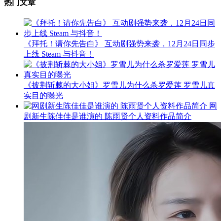
热门文章
《拜托！请你先告白》 互动剧强势来袭，12月24日同步
上线 Steam 与抖音！
《披荆斩棘的大小姐》罗雪儿为什么杀罗爱莲 罗雪儿真
实目的曝光
网
剧新生陈佳佳是谁演的 陈雨贤个人资料作品简介