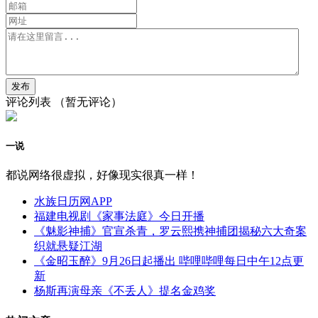
评论列表
（暂无评论）
一说
都说网络很虚拟，好像现实很真一样！
水族日历网APP
福建电视剧《家事法庭》今日开播
《魅影神捕》官宣杀青，罗云熙携神捕团揭秘六大奇案
织就悬疑江湖
《金昭玉醉》9月26日起播出 哔哩哔哩每日中午12点更
新
杨斯再演母亲《不丢人》提名金鸡奖