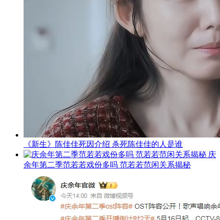
《新生》陈佳佳死因介绍 杀死陈佳佳的人是谁
庆
余年第二季范若若戏份多吗 范若若范闲关系揭秘