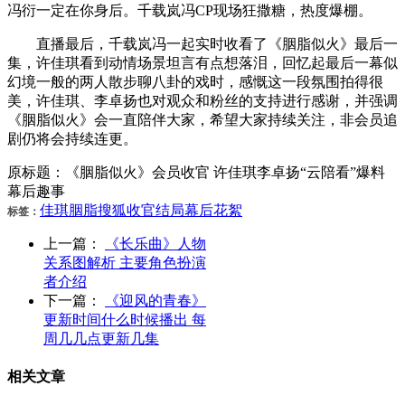
冯衍一定在你身后。千载岚冯CP现场狂撒糖，热度爆棚。
直播最后，千载岚冯一起实时收看了《胭脂似火》最后一
集，许佳琪看到动情场景坦言有点想落泪，回忆起最后一幕似
幻境一般的两人散步聊八卦的戏时，感慨这一段氛围拍得很
美，许佳琪、李卓扬也对观众和粉丝的支持进行感谢，并强调
《胭脂似火》会一直陪伴大家，希望大家持续关注，非会员追
剧仍将会持续连更。
原标题：《胭脂似火》会员收官 许佳琪李卓扬“云陪看”爆料
幕后趣事
佳琪
胭脂
搜狐
收官
结局
幕后花絮
标签：
上一篇：
《长乐曲》人物
关系图解析 主要角色扮演
者介绍
下一篇：
《迎风的青春》
更新时间什么时候播出 每
周几几点更新几集
相关文章