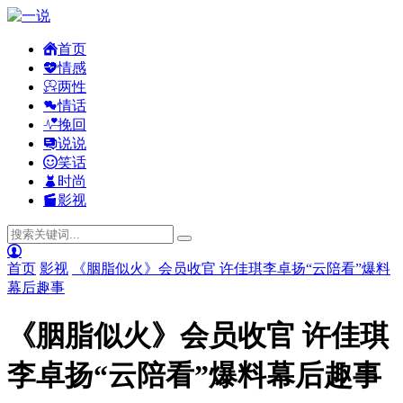
首页
情感
两性
情话
挽回
说说
笑话
时尚
影视
首页
影视
《胭脂似火》会员收官 许佳琪李卓扬“云陪看”爆料
幕后趣事
《胭脂似火》会员收官 许佳琪
李卓扬“云陪看”爆料幕后趣事