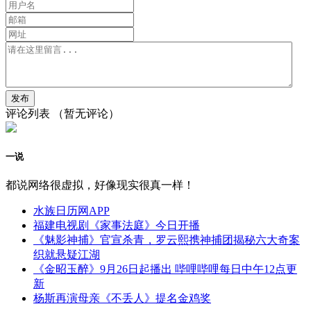
评论列表
（暂无评论）
一说
都说网络很虚拟，好像现实很真一样！
水族日历网APP
福建电视剧《家事法庭》今日开播
《魅影神捕》官宣杀青，罗云熙携神捕团揭秘六大奇案
织就悬疑江湖
《金昭玉醉》9月26日起播出 哔哩哔哩每日中午12点更
新
杨斯再演母亲《不丢人》提名金鸡奖