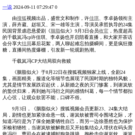
一说
2024-09-11 07:29:47
0
由
搜狐
视频出品，盛世文和制作，许
佳琪
、李卓扬领衔主
演，薛卉葳、赵垣又、宋一雄等主演，导演吴承哲执导的24集
民国背景虐恋悬爱剧《
胭脂
似火》9月3日会员
收官
，热度超高
的千载岚冯cp许佳琪、李卓扬也开启陪看直播，和大家开茶话
会分享大
结局
幕后花絮，两人聊起难忘拍摄瞬间，更是疯狂撒
糖，直播间热度爆棚，引发新一轮观剧热潮。
千载岚冯CP大结局双向救赎
《胭脂似火》于8月22日在搜狐视频独家上线，全剧24
集，画面精美，服道化等细节也展现了民国时期的独特风貌，
尤其是情节发展跌宕起伏，从新婚之夜的灭门惨案，到谢岚钦
的蛰伏归来，再到她与冯衍之间的感情纠葛，每一个情节都扣
人心弦，让观众欲罢不能，口碑不俗。
9月3日，《胭脂似火》搜狐视频会员更新23、24集大结
局，剧情也更加紧张命悬一线，谢岚钦被曹司令围堵之际，才
知道冯衍是为了保全她要牺牲自己，而另一边徐墨然也为保护
宋榆初牺牲，当谢岚钦被解救后又开始集结众人埋伏在码头营
救冯衍，曹司令在被逮捕时狗急跳墙，掏枪击中谢岚钦，谢岚