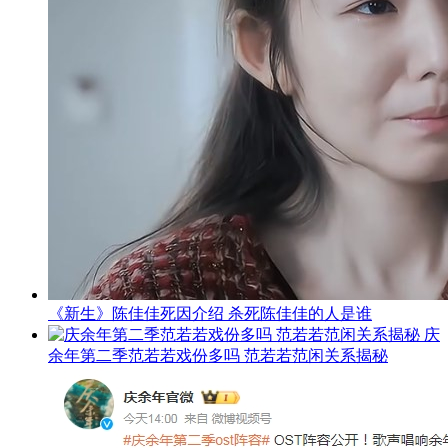
《新生》陈佳佳死因介绍 杀死陈佳佳的人是谁
庆
余年第二季范若若戏份多吗 范若若范闲关系揭秘