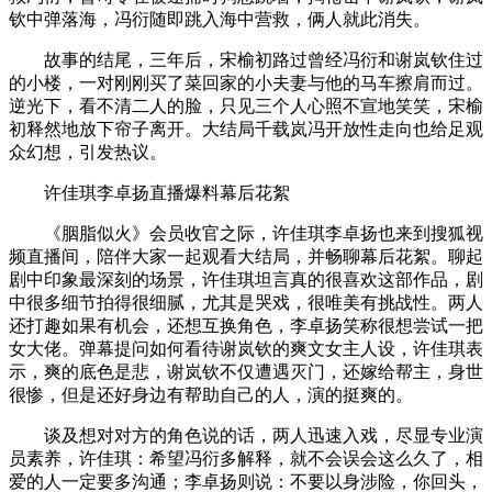
钦中弹落海，冯衍随即跳入海中营救，俩人就此消失。
故事的结尾，三年后，宋榆初路过曾经冯衍和谢岚钦住过
的小楼，一对刚刚买了菜回家的小夫妻与他的马车擦肩而过。
逆光下，看不清二人的脸，只见三个人心照不宣地笑笑，宋榆
初释然地放下帘子离开。大结局千载岚冯开放性走向也给足观
众幻想，引发热议。
许佳琪李卓扬直播爆料幕后花絮
《胭脂似火》会员收官之际，许佳琪李卓扬也来到搜狐视
频直播间，陪伴大家一起观看大结局，并畅聊幕后花絮。聊起
剧中印象最深刻的场景，许佳琪坦言真的很喜欢这部作品，剧
中很多细节拍得很细腻，尤其是哭戏，很唯美有挑战性。两人
还打趣如果有机会，还想互换角色，李卓扬笑称很想尝试一把
女大佬。弹幕提问如何看待谢岚钦的爽文女主人设，许佳琪表
示，爽的底色是悲，谢岚钦不仅遭遇灭门，还嫁给帮主，身世
很惨，但是还好身边有帮助自己的人，演的挺爽的。
谈及想对对方的角色说的话，两人迅速入戏，尽显专业演
员素养，许佳琪：希望冯衍多解释，就不会误会这么久了，相
爱的人一定要多沟通；李卓扬则说：不要以身涉险，你回头，