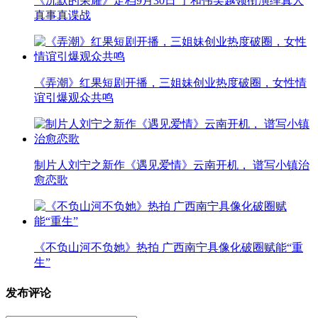
《沉默的荣耀》定档9月30日 于和伟吴越领衔演绎真人
真事真谍战
《弄潮》红果短剧开播，三姐妹创业热度破圈，女性情
谊引爆观众共鸣
制片人刘宁之新作《遇见爱情》云南开机， 谱写小镇治
愈恋歌
《不负山河不负她》热拍 广西南宁具像化破圈赋能“重
生”
发布评论