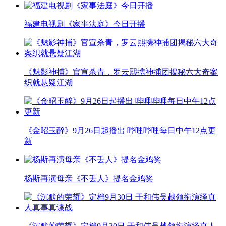
福建电视剧《家事法庭》今日开播
《魅影神捕》官宣杀青，罗云熙携神捕团揭秘六大奇案
织就悬疑江湖
《金昭玉醉》9月26日起播出 哔哩哔哩每日中午12点更
新
杨斯再演母亲《不丢人》提名金鸡奖