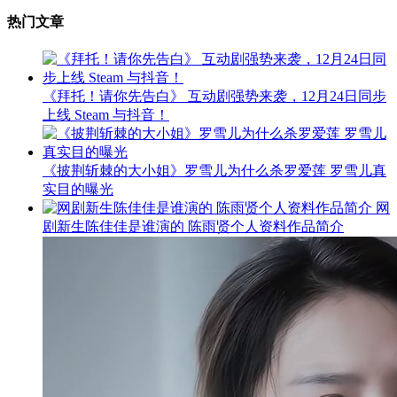
热门文章
《拜托！请你先告白》 互动剧强势来袭，12月24日同步
上线 Steam 与抖音！
《披荆斩棘的大小姐》罗雪儿为什么杀罗爱莲 罗雪儿真
实目的曝光
网
剧新生陈佳佳是谁演的 陈雨贤个人资料作品简介