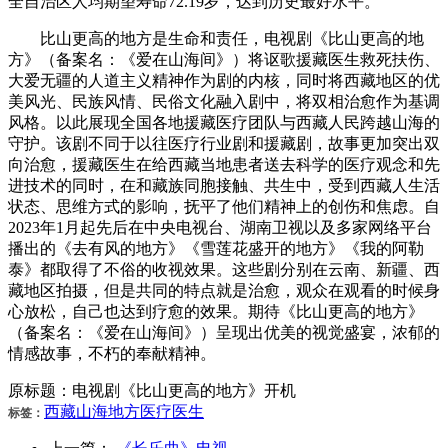
全自治区人均期望寿命72.19岁，达到历史最好水平。
比山更高的地方是生命和责任，电视剧《比山更高的地
方》（备案名：《爱在山海间》）将讴歌援藏医生救死扶伤、
大爱无疆的人道主义精神作为剧的内核，同时将西藏地区的优
美风光、民族风情、民俗文化融入剧中，将双相治愈作为基调
风格。以此展现全国各地援藏医疗团队与西藏人民跨越山海的
守护。该剧不同于以往医疗行业剧和援藏剧，故事更加突出双
向治愈，援藏医生在给西藏当地患者送去科学的医疗观念和先
进技术的同时，在和藏族同胞接触、共生中，受到西藏人生活
状态、思维方式的影响，抚平了他们精神上的创伤和焦虑。自
2023年1月起先后在中央电视台、湖南卫视以及多家网络平台
播出的《去有风的地方》《雪莲花盛开的地方》《我的阿勒
泰》都取得了不俗的收视效果。这些剧分别在云南、新疆、西
藏地区拍摄，但是共同的特点就是治愈，观众在观看的时候身
心放松，自己也达到疗愈的效果。期待《比山更高的地方》
（备案名：《爱在山海间》）呈现出优美的视觉盛宴，浓郁的
情感故事，不朽的奉献精神。
原标题：电视剧《比山更高的地方》开机
西藏
山海
地方
医疗
医生
标签：