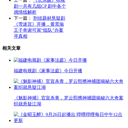
上一篇：
《长乐曲》电视
剧一共有几组CP 剧中各个
感情线解析
下一篇：
刑侦题材悬疑剧
《雪迷宫》开播，黄景瑜
王子奇谢可寅“组队”办案
寻真相
相关文章
福建电视剧《家事法庭》今日开播
《魅影神捕》官宣杀青，罗云熙携神捕团揭秘六大奇案
织就悬疑江湖