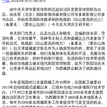
一说
2024-09-10 07:40:50
0
由中共天津市委宣传部和
西藏
自治区党委宣传部联合出
品，由东景（北京）国际影视传媒有限公司等多家影视公司参
与出品，并由东景国际传媒承制的电视剧《比山更高的
地方
》
（备案名：《爱在
山海
间》）今天在天津庆王府开机！
有关部门负责人，以及出品人孙晓东、总编剧张永琛，导
演向勇，主演张馨予、巩峥等主创人员和援藏
医生
代表参加了
开机仪式。电视剧《比山更高的地方》（备案名：《爱在山海
间》）以天津援藏援甘医生作为人物原型创作的，塑造了全国
一批援藏医生的群像，他们克服身体在高原的不适，克服当地
医疗
技术的差距，把科学的医疗观念、先进的医疗技术带进西
藏，推动当地建立健全现代医院管理制度，提升了医院综合水
平，让患者不再远赴异地治疗，为西藏群众解决了就医难问
题。
今年是我国对口支援西藏工作30周年，仅国家卫健委自
2015年启动组团式援藏以来，已填补当地2500多项医疗技术空
白。17个对口支援省市的184家医院派出近2000名专家支援西
藏自治区医疗卫生事业， 为西藏培养了4800多名本地医务人
员，每年为5000多名西藏医务工作者提供学习及交流的机会。