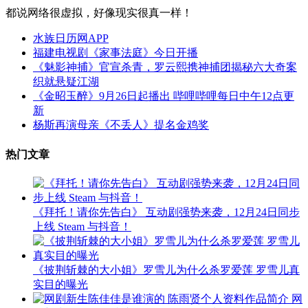
都说网络很虚拟，好像现实很真一样！
水族日历网APP
福建电视剧《家事法庭》今日开播
《魅影神捕》官宣杀青，罗云熙携神捕团揭秘六大奇案
织就悬疑江湖
《金昭玉醉》9月26日起播出 哔哩哔哩每日中午12点更
新
杨斯再演母亲《不丢人》提名金鸡奖
热门文章
《拜托！请你先告白》 互动剧强势来袭，12月24日同步
上线 Steam 与抖音！
《披荆斩棘的大小姐》罗雪儿为什么杀罗爱莲 罗雪儿真
实目的曝光
网