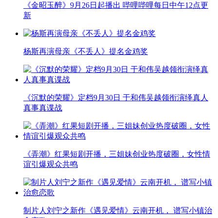
《金昭玉醉》9月26日起播出 哔哩哔哩每日中午12点更
新
杨斯再演母亲《不丢人》提名金鸡奖
《沉默的荣耀》定档9月30日 于和伟吴越领衔演绎真人
真事真谍战
《弄潮》红果短剧开播，三姐妹创业热度破圈，女性情
谊引爆观众共鸣
制片人刘宁之新作《遇见爱情》云南开机， 谱写小镇治