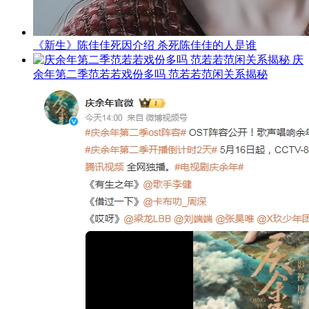
《新生》陈佳佳死因介绍 杀死陈佳佳的人是谁
庆
余年第二季范若若戏份多吗 范若若范闲关系揭秘