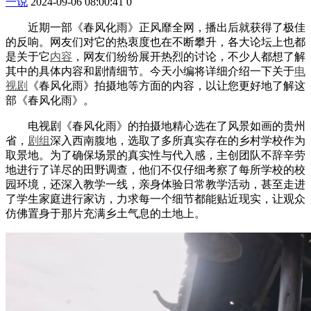
一说
2024-09-06 08:00:41
0
近期一部《春风化雨》正风靡全网，播出后就获得了极佳
的反响。网友们对它的热衷度也在不断攀升，各大论坛上也都
是关于它
内容
，网友们纷纷展开热烈的讨论，不少人都想了解
其中的具体内容和剧情细节。今天小编将详细介绍一下关于
电
视剧
《春风化雨》拍摄地等方面的内容，以让您更好地了解这
部《春风化雨》。
电视剧《春风化雨》的拍摄地精心选在了风景如画的贵州
省，
剧组
深入西南腹地，选取了多所真实存在的乡村学校作为
取景地。为了确保场景的真实性与代入感，主创团队不辞辛劳
地进行了详尽的田野调查，他们不仅仔细考察了每所学校的校
园环境，还深入教学一线，亲身体验日常教学活动，甚至走进
了学生家庭进行家访，力求每一个细节都能贴近现实，让观众
仿佛置身于那片充满乡土气息的土地上。