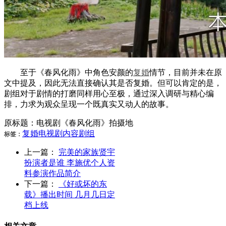
至于《春风化雨》中角色安颜的
复婚
情节，目前并未在原
文中提及，因此无法直接确认其是否复婚。但可以肯定的是，
剧组对于剧情的打磨同样用心至极，通过深入调研与精心编
排，力求为观众呈现一个既真实又动人的故事。
原标题：电视剧《春风化雨》拍摄地
复婚
电视剧
内容
剧组
标签：
上一篇：
完美的家族贤宇
扮演者是谁 李施优个人资
料参演作品简介
下一篇：
《好或坏的东
载》播出时间 几月几日定
档上线