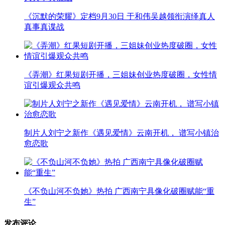
《沉默的荣耀》定档9月30日 于和伟吴越领衔演绎真人
真事真谍战
《弄潮》红果短剧开播，三姐妹创业热度破圈，女性情
谊引爆观众共鸣
制片人刘宁之新作《遇见爱情》云南开机， 谱写小镇治
愈恋歌
《不负山河不负她》热拍 广西南宁具像化破圈赋能“重
生”
发布评论