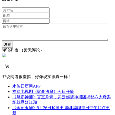
评论列表
（暂无评论）
一说
都说网络很虚拟，好像现实很真一样！
水族日历网APP
福建电视剧《家事法庭》今日开播
《魅影神捕》官宣杀青，罗云熙携神捕团揭秘六大奇案
织就悬疑江湖
《金昭玉醉》9月26日起播出 哔哩哔哩每日中午12点更
新