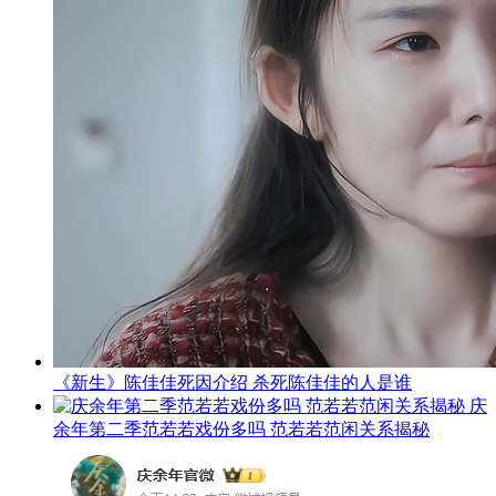
《新生》陈佳佳死因介绍 杀死陈佳佳的人是谁
庆
余年第二季范若若戏份多吗 范若若范闲关系揭秘