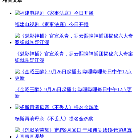
相关文章
福建电视剧《家事法庭》今日开播
《魅影神捕》官宣杀青，罗云熙携神捕团揭秘六大奇案
织就悬疑江湖
《金昭玉醉》9月26日起播出 哔哩哔哩每日中午12点更
新
杨斯再演母亲《不丢人》提名金鸡奖