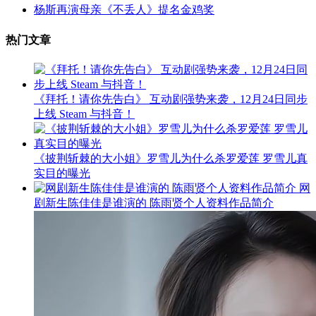
杨斯再演母亲《不丢人》提名金鸡奖
热门文章
《拜托！请你先告白》 互动剧强势来袭，12月24日同步
上线 Steam 与抖音！
《披荆斩棘的大小姐》罗雪儿为什么杀罗爱莲 罗雪儿真
实目的曝光
网
剧新生陈佳佳是谁演的 陈雨贤个人资料作品简介