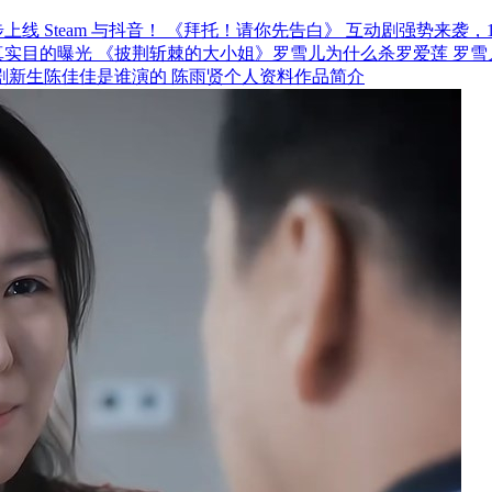
《拜托！请你先告白》 互动剧强势来袭，12月
《披荆斩棘的大小姐》罗雪儿为什么杀罗爱莲 罗雪
剧新生陈佳佳是谁演的 陈雨贤个人资料作品简介