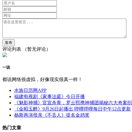
评论列表
（暂无评论）
一说
都说网络很虚拟，好像现实很真一样！
水族日历网APP
福建电视剧《家事法庭》今日开播
《魅影神捕》官宣杀青，罗云熙携神捕团揭秘六大奇案织
《金昭玉醉》9月26日起播出 哔哩哔哩每日中午12点更新
杨斯再演母亲《不丢人》提名金鸡奖
热门文章