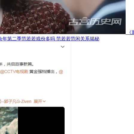
《
余年第二季范若若戏份多吗 范若若范闲关系揭秘