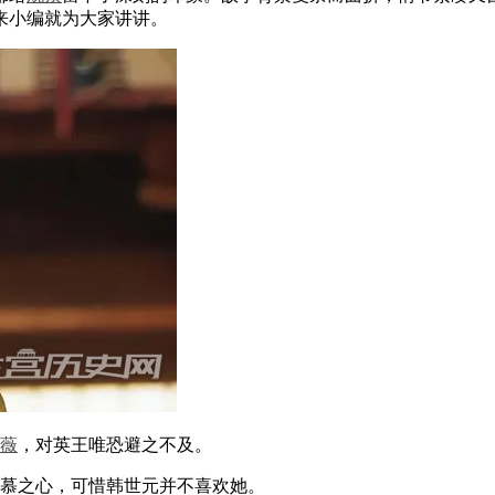
来小编就为大家讲讲。
薇
，对英王唯恐避之不及。
慕之心，可惜韩世元并不喜欢她。