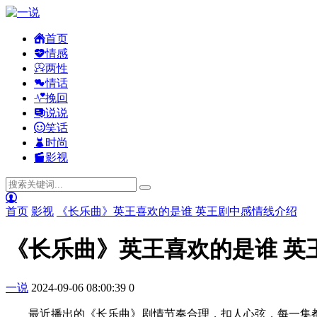
首页
情感
两性
情话
挽回
说说
笑话
时尚
影视
首页
影视
《长乐曲》英王喜欢的是谁 英王剧中感情线介绍
《长乐曲》英王喜欢的是谁 英
一说
2024-09-06 08:00:39
0
最近播出的《长乐曲》剧情节奏合理，扣人心弦，每一集