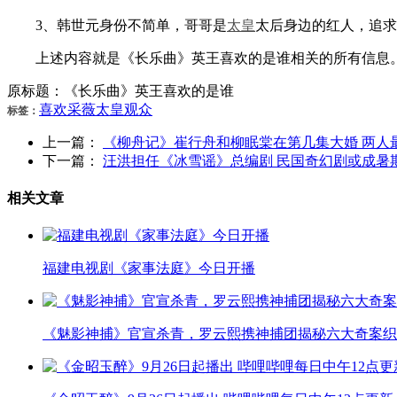
3、韩世元身份不简单，哥哥是
太皇
太后身边的红人，追求
上述内容就是《长乐曲》英王喜欢的是谁相关的所有信息
原标题：《长乐曲》英王喜欢的是谁
喜欢
采薇
太皇
观众
标签：
上一篇：
《柳舟记》崔行舟和柳眠棠在第几集大婚 两人
下一篇：
汪洪担任《冰雪谣》总编剧 民国奇幻剧或成暑
相关文章
福建电视剧《家事法庭》今日开播
《魅影神捕》官宣杀青，罗云熙携神捕团揭秘六大奇案织