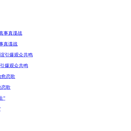
真事真谍战
引爆观众共鸣
愈恋歌
”