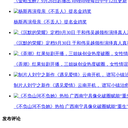
《金昭玉醉》9月26日起播出 哔哩哔哩每日中午12点更新
杨斯再演母亲《不丢人》提名金鸡奖
《沉默的荣耀》定档9月30日 于和伟吴越领衔演绎真人
《弄潮》红果短剧开播，三姐妹创业热度破圈，女性情谊
制片人刘宁之新作《遇见爱情》云南开机， 谱写小镇治
《不负山河不负她》热拍 广西南宁具像化破圈赋能“重生
发布评论