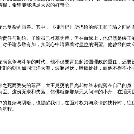
情报，希望能够满足大家的好奇心。
无比复杂的画卷。其中，《柳舟记》所描绘的绥王和子瑜之间的
责任与制约。子瑜虽已登基为帝，但在血缘上，他仍然是绥王的
上对子瑜恭敬有加，实则心中暗藏着对
皇位
的渴望。他曾经的幼
满竞争与斗争的时代，他不仅要背负起治国理政的重任，还要设
此刻的朝堂如同汪洋大海，波澜起伏，暗礁处处，而他不得不小
之死而丢失的尊严，大王晃荡的目光却始终未能落在自己的身上
为臣。这份无奈和失落，仿佛就像那条无人问津的小舟，在滔天
的复杂与阴暗，也提醒我们，在面对权力与亲情的抉择时，往往
的航程。