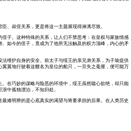
君臣、叔侄关系，更是将这一主题展现得淋漓尽致。
侄子。这种特殊的关系，让人们不禁思考：在皇权与家族情感
弟、如今的侄子，竟成为了他所无法触及的权力顶峰，内心的矛
法维护自身的安全。前太子与绥王的亲兄弟关系，为子瑜提供
心翼翼地行驶着这艘名为皇位的船只，一旦失之毫厘，便可能万
。在巧妙的谋略与险恶的环境中，绥王虽然噬心欲绝，却只能
巨浪中孤独漂泊，不知归处。
最难明辨的是心底真实的渴望与将要承担的后果。在人类历史