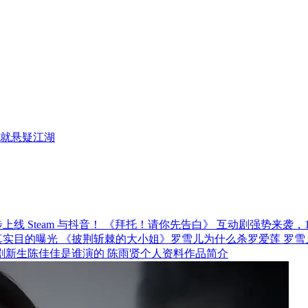
就悬疑江湖
《拜托！请你先告白》 互动剧强势来袭，12月
《披荆斩棘的大小姐》罗雪儿为什么杀罗爱莲 罗雪
剧新生陈佳佳是谁演的 陈雨贤个人资料作品简介