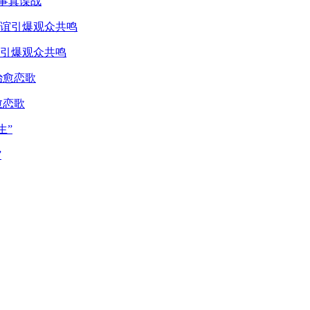
真事真谍战
引爆观众共鸣
愈恋歌
”