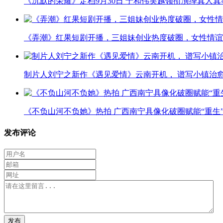
《沉默的荣耀》定档9月30日 于和伟吴越领衔演绎真人
《弄潮》红果短剧开播，三姐妹创业热度破圈，女性情谊
制片人刘宁之新作《遇见爱情》云南开机， 谱写小镇治
《不负山河不负她》热拍 广西南宁具像化破圈赋能“重生
发布评论