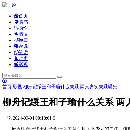
首页
情感
两性
情话
挽回
说说
笑话
时尚
影视
首页
影视
柳舟记绥王和子瑜什么关系 两人真实关系曝光
柳舟记绥王和子瑜什么关系 两
一说
2024-09-04 08:18:01
0
最近柳舟记绥王和子瑜
什么
关系
引起了不少人的关注，这