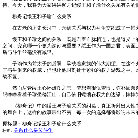
待。今天，我将为大家讲讲柳舟记绥王和子瑜什么关系有关的
柳舟记绥王和子瑜什么关系
在古老的历史长河中，亲缘关系与权力
斗争
交织成了一幅
绥王和子瑜之间的关系，既是君臣血脉相连，也是道义上的
之间，究竟哪一个更为深刻与重要？绥王作为一国之君，表面
盾与斗争丝毫没有减轻。
子瑜作为前太子的后嗣，承载着家族的伟大期望。在这个充
了与生俱来的权威，但也让他时刻处于紧张的权力游戏之中。
劫不复。
然而尽管绥王心怀雄图之志，梦想着报仇雪恨，弥补因弟弟
眼睁睁看着子瑜坐稳江山，自己依旧蜷缩在权力的边缘，悻悻
《柳舟记》中的绥王与子瑜关系的纠葛，真正折射出人性中
的舞台上，这样的故事层出不穷，每一次的选择都将影响未来
原标题：柳舟记绥王和子瑜什么关系
关系
什么
皇位
斗争
标签：