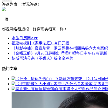
评论列表
（暂无评论）
一说
都说网络很虚拟，好像现实很真一样！
水族日历网APP
福建电视剧《家事法庭》今日开播
《魅影神捕》官宣杀青，罗云熙携神捕团揭秘六大奇案织
《金昭玉醉》9月26日起播出 哔哩哔哩每日中午12点更新
杨斯再演母亲《不丢人》提名金鸡奖
热门文章
网