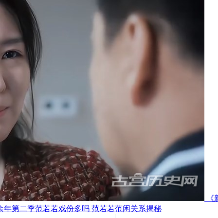
《
余年第二季范若若戏份多吗 范若若范闲关系揭秘