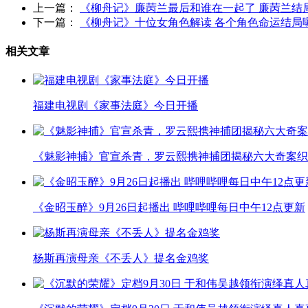
上一篇：
《柳舟记》廉苪兰最后和谁在一起了 廉苪兰结
下一篇：
《柳舟记》十位女角色解读 各个角色命运结局
相关文章
福建电视剧《家事法庭》今日开播
《魅影神捕》官宣杀青，罗云熙携神捕团揭秘六大奇案织
《金昭玉醉》9月26日起播出 哔哩哔哩每日中午12点更新
杨斯再演母亲《不丢人》提名金鸡奖