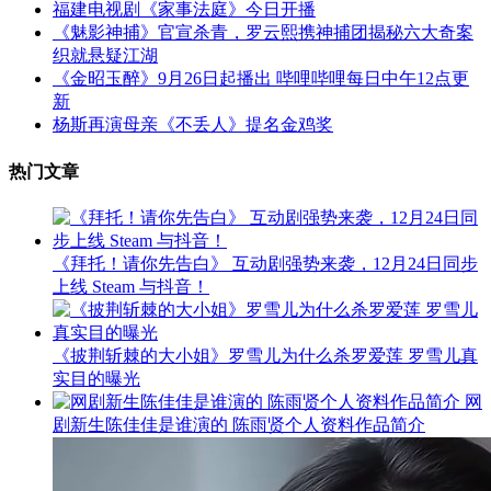
福建电视剧《家事法庭》今日开播
《魅影神捕》官宣杀青，罗云熙携神捕团揭秘六大奇案
织就悬疑江湖
《金昭玉醉》9月26日起播出 哔哩哔哩每日中午12点更
新
杨斯再演母亲《不丢人》提名金鸡奖
热门文章
《拜托！请你先告白》 互动剧强势来袭，12月24日同步
上线 Steam 与抖音！
《披荆斩棘的大小姐》罗雪儿为什么杀罗爱莲 罗雪儿真
实目的曝光
网
剧新生陈佳佳是谁演的 陈雨贤个人资料作品简介