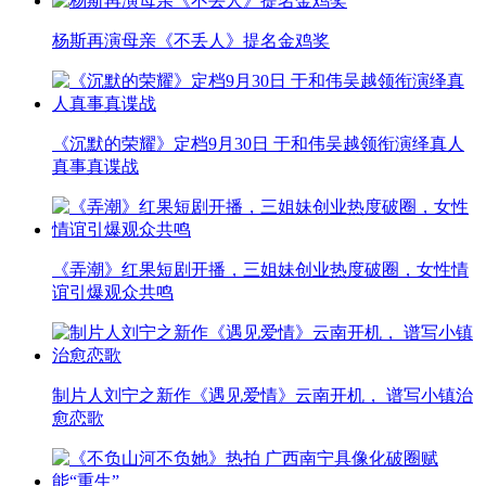
杨斯再演母亲《不丢人》提名金鸡奖
《沉默的荣耀》定档9月30日 于和伟吴越领衔演绎真人
真事真谍战
《弄潮》红果短剧开播，三姐妹创业热度破圈，女性情
谊引爆观众共鸣
制片人刘宁之新作《遇见爱情》云南开机， 谱写小镇治
愈恋歌