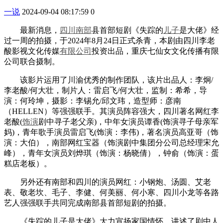
一说
2024-09-04 08:17:59
0
最新消息，
四川
南部
县首部短剧《失踪的
儿子
是大佬》经
过一周的拍摄，于2024年8月24日正式杀青，本剧由四川李老
酸影视文化传媒
有限公司
投资出品，重庆七仙女文化传播有限
公司联合摄制。
该影片运用了川渝优秀的制作团队，该片出品人：李炯/
李老酸/何大壮，制片人：雷启飞/何大壮，监制：希希，导
演：何玲坤，摄影：李锡允/邱文玮，造型师：彦南
（HELLEN）等强强联手。其演员阵容强大，四川著名网红李
老酸(
饰演
剧中寻子老父亲)，中年女演员谭香(饰演寻子母亲军
妈)，青年歌手演员雷启飞(饰演：李伟)，著名演员高亚哥（饰
演：大伯），南部网红宝器（饰演剧中集团分公司总经理宋允
峰），青年女演员刘烨琪（饰演：杨晓倩），钟俞（饰演：蛋
糕店老板）。
另外还有南部和四川的演员网红：小钢炮、汤圆、艾老
表、敬老坎、毛子、李健、何美丽、何小寒、四川小龙等各路
艺人强强联手共同完成南部县首部短剧的拍摄。
《失踪的儿子是大佬》大力宣扬家国情怀，讲述了剧中人