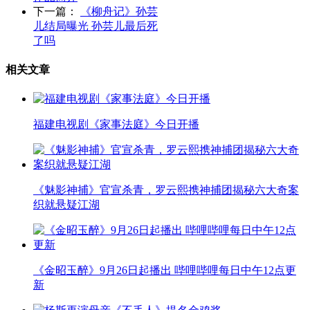
下一篇：
《柳舟记》孙芸
儿结局曝光 孙芸儿最后死
了吗
相关文章
福建电视剧《家事法庭》今日开播
《魅影神捕》官宣杀青，罗云熙携神捕团揭秘六大奇案
织就悬疑江湖
《金昭玉醉》9月26日起播出 哔哩哔哩每日中午12点更
新