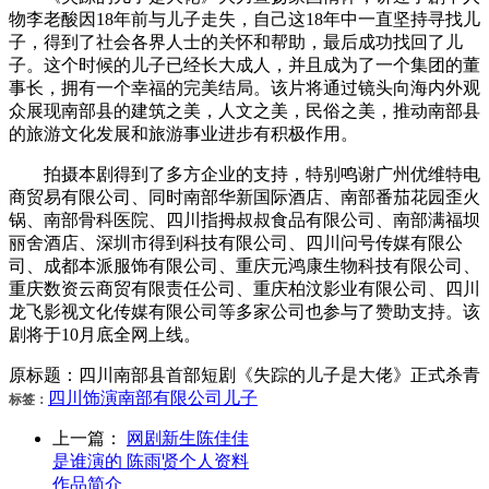
物李老酸因18年前与儿子走失，自己这18年中一直坚持寻找儿
子，得到了社会各界人士的关怀和帮助，最后成功找回了儿
子。这个时候的儿子已经长大成人，并且成为了一个集团的董
事长，拥有一个幸福的完美结局。该片将通过镜头向海内外观
众展现南部县的建筑之美，人文之美，民俗之美，推动南部县
的旅游文化发展和旅游事业进步有积极作用。
拍摄本剧得到了多方企业的支持，特别鸣谢广州优维特电
商贸易有限公司、同时南部华新国际酒店、南部番茄花园歪火
锅、南部骨科医院、四川指拇叔叔食品有限公司、南部满福坝
丽舍酒店、深圳市得到科技有限公司、四川问号传媒有限公
司、成都本派服饰有限公司、重庆元鸿康生物科技有限公司、
重庆数资云商贸有限责任公司、重庆柏汶影业有限公司、四川
龙飞影视文化传媒有限公司等多家公司也参与了赞助支持。该
剧将于10月底全网上线。
原标题：四川南部县首部短剧《失踪的儿子是大佬》正式杀青
四川
饰演
南部
有限公司
儿子
标签：
上一篇：
网剧新生陈佳佳
是谁演的 陈雨贤个人资料
作品简介