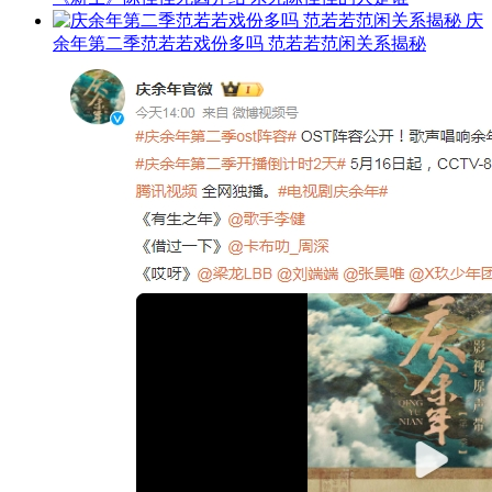
庆
余年第二季范若若戏份多吗 范若若范闲关系揭秘