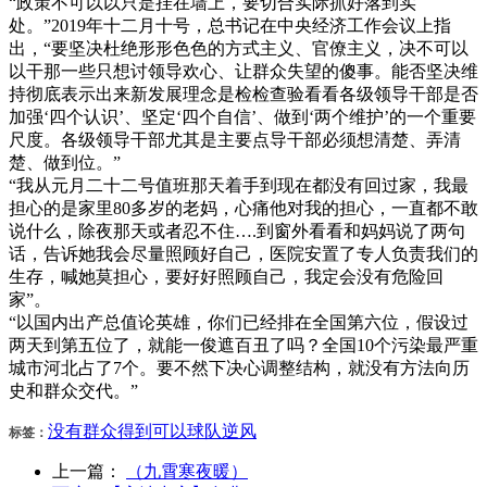
“政策不可以以只是挂在墙上，要切合实际抓好落到实
处。”2019年十二月十号，总书记在中央经济工作会议上指
出，“要坚决杜绝形形色色的方式主义、官僚主义，决不可以
以干那一些只想讨领导欢心、让群众失望的傻事。能否坚决维
持彻底表示出来新发展理念是检检查验看看各级领导干部是否
加强‘四个认识’、坚定‘四个自信’、做到‘两个维护’的一个重要
尺度。各级领导干部尤其是主要点导干部必须想清楚、弄清
楚、做到位。”
“我从元月二十二号值班那天着手到现在都没有回过家，我最
担心的是家里80多岁的老妈，心痛他对我的担心，一直都不敢
说什么，除夜那天或者忍不住….到窗外看看和妈妈说了两句
话，告诉她我会尽量照顾好自己，医院安置了专人负责我们的
生存，喊她莫担心，要好好照顾自己，我定会没有危险回
家”。
“以国内出产总值论英雄，你们已经排在全国第六位，假设过
两天到第五位了，就能一俊遮百丑了吗？全国10个污染最严重
城市河北占了7个。要不然下决心调整结构，就没有方法向历
史和群众交代。”
没有
群众
得到
可以
球队
逆风
标签：
上一篇：
（九霄寒夜暖）