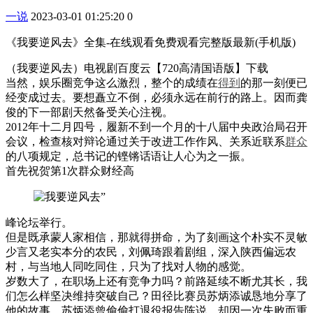
一说
2023-03-01 01:25:20
0
《我要逆风去》全集-在线观看免费观看完整版最新(手机版)
（我要逆风去）电视剧百度云【720高清国语版】下载
当然，娱乐圈竞争这么激烈，整个的成绩在
得到
的那一刻便已
经变成过去。要想矗立不倒，必须永远在前行的路上。因而龚
俊的下一部剧天然备受关心注视。
2012年十二月四号，履新不到一个月的十八届中央政治局召开
会议，检查核对辩论通过关于改进工作作风、关系近联系
群众
的八项规定，总书记的铿锵话语让人心为之一振。
首先祝贺第1次群众财经高
峰论坛举行。
但是既承蒙人家相信，那就得拼命，为了刻画这个朴实不灵敏
少言又老实本分的农民，刘佩琦跟着剧组，深入陕西偏远农
村，与当地人同吃同住，只为了找对人物的感觉。
岁数大了，在职场上还有竞争力吗？前路延续不断尤其长，我
们怎么样坚决维持突破自己？田径比赛员苏炳添诚恳地分享了
他的故事。苏炳添曾偷偷打退役报告陈说，却因一次失败而重