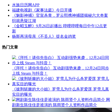
水族日历网APP
福建电视剧《家事法庭》今日开播
《魅影神捕》官宣杀青，罗云熙携神捕团揭秘六大奇案
织就悬疑江湖
《金昭玉醉》9月26日起播出 哔哩哔哩每日中午12点更
新
杨斯再演母亲《不丢人》提名金鸡奖
热门文章
《拜托！请你先告白》 互动剧强势来袭，12月24日同步
上线 Steam 与抖音！
《披荆斩棘的大小姐》罗雪儿为什么杀罗爱莲 罗雪儿真
实目的曝光
网
剧新生陈佳佳是谁演的 陈雨贤个人资料作品简介