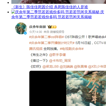
《新生》陈佳佳死因介绍 杀死陈佳佳的人是谁
庆
余年第二季范若若戏份多吗 范若若范闲关系揭秘