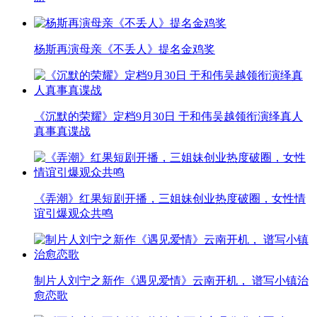
杨斯再演母亲《不丢人》提名金鸡奖
《沉默的荣耀》定档9月30日 于和伟吴越领衔演绎真人
真事真谍战
《弄潮》红果短剧开播，三姐妹创业热度破圈，女性情
谊引爆观众共鸣
制片人刘宁之新作《遇见爱情》云南开机， 谱写小镇治
愈恋歌