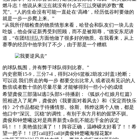
燃斗志！他说从来
没有
就没有什么不
可以
突破的岁数“魔
咒”。“人的生命没有可能一直处在‘高峰’，经历低谷时要做的
就是一步一步爬上来。”
“从我所仔细检查的物质情形来看，哈登会和队友们一块儿去
吃饭，他会保证新秀受到照顾，而不是被期辱，”德安东尼讲
道，“在团结
球队
方面他做了很多好的物质。在我看来，从上
赛季的经历中他学到了不少，由于那是一个糟糕
的球队氛围，并有弊于球队得到比赛。”
内史密斯15-9，三分7-4，得到24分6篮板2助攻2封盖1抢断；
可以说 我们所走的每一步 都要交出比常人 或者说有见识的人
数倍或者数十倍的尽量尽量 才能够得到一些小小的成绩
希望龚俊三部蒲Ы逃头部S+待播剧：《狐妖小红娘月红篇》
照相进入了尾声，龚俊的《我要面对着风去》和《安定而快乐
传》2个作品都处于待播情形。徐斯、韩烨这两个人物，都是
他口中“深沉、沉稳”的调性，有别于东方月初的倔犟不驯。
龚俊和钟楚曦这对是商界新贵x杂乱不能志千金的设定
吗！！！美艳值拉满了！！阵容正确，温峥嵘太好看了！！希
望一把子！！[打call][打call]#龚俊钟楚曦海报花絮#