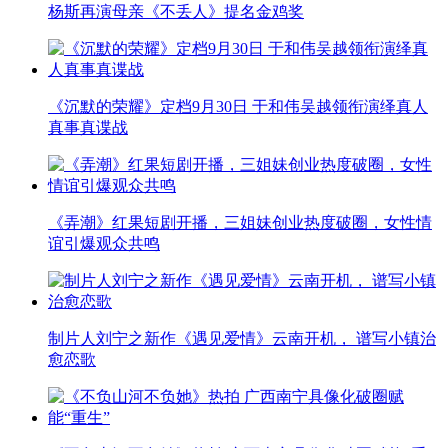
杨斯再演母亲《不丢人》提名金鸡奖
《沉默的荣耀》定档9月30日 于和伟吴越领衔演绎真人
真事真谍战
《弄潮》红果短剧开播，三姐妹创业热度破圈，女性情
谊引爆观众共鸣
制片人刘宁之新作《遇见爱情》云南开机， 谱写小镇治
愈恋歌