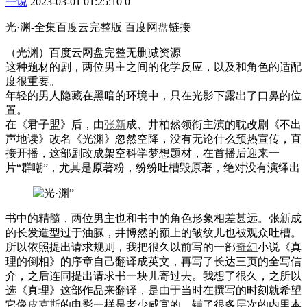
一说
2023-03-01 01:25:10
0
光·渊-全集百度云完整版 百度网
盘
链接
（光渊）百度云网盘完整无删减资源
这种题材的剧，两位男主之间的化学反应，以及和角色的适配
度很重要。
年轻的男人隐藏在黑暗的环境中，只在光影下露出了口鼻的位
置。
在《君子盟》后，由
张新
成、井柏然领衔主演的耽改剧《不出
声地读》改名《光渊》忽然空降，没有无论什么预热宣传，直
接开播，这部剧改成架空科学梦想题材，在首播后迎来一
片“群嘲”，尤其是原著粉，纷纷吐槽毁原著，绝对没有演绎出
书中的精髓，两位男主也和书中的角色形象相差甚远。张新成
的长发造型过于油腻，井博然的额上的皱纹儿也被观众吐槽。
所以依照提出请求规则，我把很久以前写的一部
奇幻
小说《真
理的倒相》的序章自己翻译成英文，再写了长达三页的全写信
介，之后连同提出请求书一块儿寄过去。我想了很久，之所以
选《真理》这部作品来翻译，是由于当时在撰写的时刻就希望
它像
皮克斯
的电影一样是老少咸宜的，铺了很多层次的内里本