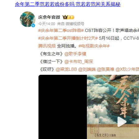
余年第二季范若若戏份多吗 范若若范闲关系揭秘