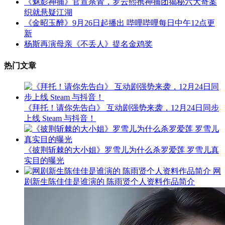
《魅影神捕》官宣杀青，罗云熙携神捕团揭秘六大奇案
织就悬疑江湖
《金昭玉醉》9月26日起播出 哔哩哔哩每日中午12点更
新
杨斯再演母亲《不丢人》提名金鸡奖
热门文章
《拜托！请你先告白》 互动剧强势来袭，12月24日同步
上线 Steam 与抖音！
《披荆斩棘的大小姐》罗雪儿为什么杀罗爱莲 罗雪儿真
实目的曝光
网
剧新生陈佳佳是谁演的 陈雨贤个人资料作品简介