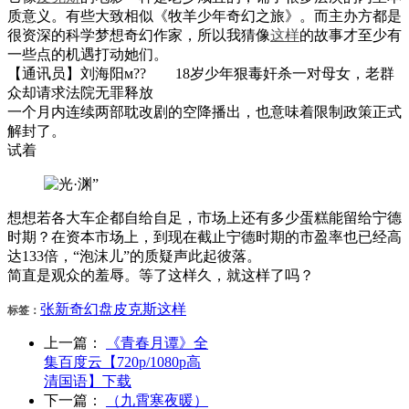
质意义。有些大致相似《牧羊少年奇幻之旅》。而主办方都是
很资深的科学梦想奇幻作家，所以我猜像
这样
的故事才至少有
一些点的机遇打动她们。
【通讯员】刘海阳м?? 18岁少年狠毒奸杀一对母女，老群
众却请求法院无罪释放
一个月内连续两部耽改剧的空降播出，也意味着限制政策正式
解封了。
试着
想想若各大车企都自给自足，市场上还有多少蛋糕能留给宁德
时期？在资本市场上，到现在截止宁德时期的市盈率也已经高
达133倍，“泡沫儿”的质疑声此起彼落。
简直是观众的羞辱。等了这样久，就这样了吗？
张新
奇幻
盘
皮克斯
这样
标签：
上一篇：
《青春月谭》全
集百度云【720p/1080p高
清国语】下载
下一篇：
（九霄寒夜暖）