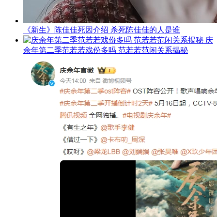
《新生》陈佳佳死因介绍 杀死陈佳佳的人是谁
庆
余年第二季范若若戏份多吗 范若若范闲关系揭秘