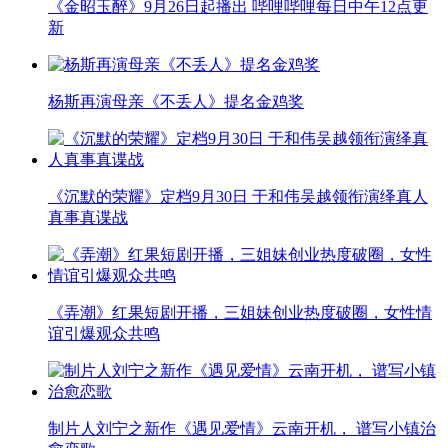
《金昭玉醉》9月26日起播出 哔哩哔哩每日中午12点更
新
杨斯再演母亲《不丢人》提名金鸡奖
《沉默的荣耀》定档9月30日 于和伟吴越领衔演绎真人
真事真谍战
《弄潮》红果短剧开播，三姐妹创业热度破圈，女性情
谊引爆观众共鸣
制片人刘宁之新作《遇见爱情》云南开机， 谱写小镇治