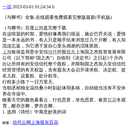
一说
2023-03-01 01:24:34
0
《与卿书》全集-在线观看免费观看完整版最新(手机版)
（与卿书）百度
云网
盘完整下载
在这喧嚣的时期，爱情好像离我们很远，施企巴乔夫说：爱情
是一本永远的书，有人只是顺手拈来浏览过几个片断，有人却
流连忘返，为它洒下发自心里头感谢的泪珠斑斑。
上海
银保监局责令安信
信托
控股
股东
上海国之杰投资发展有限
公司（以下简称“国之杰”）自收到《决定书》之日起1个月内
出让所持有的安信信托整个股权，并限制国之杰加入安信信托
经营管理的有关权益，含有股东大会召开请求权、决定权、提
名儿权、议案权、处分权等。
行程多少路？一日万里天。
当朝丞相独女温扶桑小时刻起体弱多病，自幼稳当没有不安休
养在寺庙中。
晓看天空的颜色暮看云，行也思君，坐也思君。春赏
百花
冬观
雪，醒亦念卿，梦亦念卿。
1. 选用《诗经》中寓意妙美的词
信托
云网
上海
股东
百花
标签：