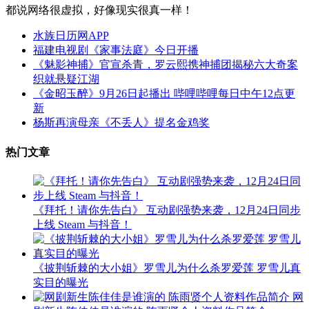
都说网络很虚拟，好像现实很真一样！
水族日历网APP
福建电视剧《家事法庭》今日开播
《魅影神捕》官宣杀青，罗云熙携神捕团揭秘六大奇案
织就悬疑江湖
《金昭玉醉》9月26日起播出 哔哩哔哩每日中午12点更
新
杨斯再演母亲《不丢人》提名金鸡奖
热门文章
《拜托！请你先告白》 互动剧强势来袭，12月24日同步
上线 Steam 与抖音！
《披荆斩棘的大小姐》罗雪儿为什么杀罗爱莲 罗雪儿真
实目的曝光
网