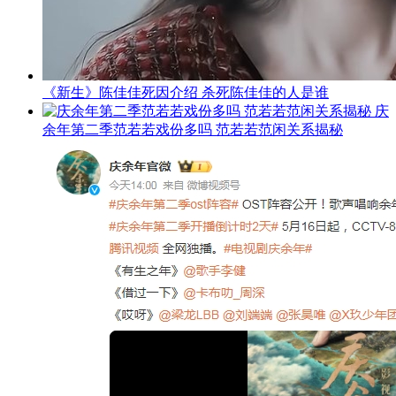
《新生》陈佳佳死因介绍 杀死陈佳佳的人是谁
庆
余年第二季范若若戏份多吗 范若若范闲关系揭秘