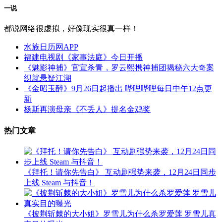
一说
都说网络很虚拟，好像现实很真一样！
水族日历网APP
福建电视剧《家事法庭》今日开播
《魅影神捕》官宣杀青，罗云熙携神捕团揭秘六大奇案
织就悬疑江湖
《金昭玉醉》9月26日起播出 哔哩哔哩每日中午12点更
新
杨斯再演母亲《不丢人》提名金鸡奖
热门文章
《拜托！请你先告白》 互动剧强势来袭，12月24日同步
上线 Steam 与抖音！
《披荆斩棘的大小姐》罗雪儿为什么杀罗爱莲 罗雪儿真