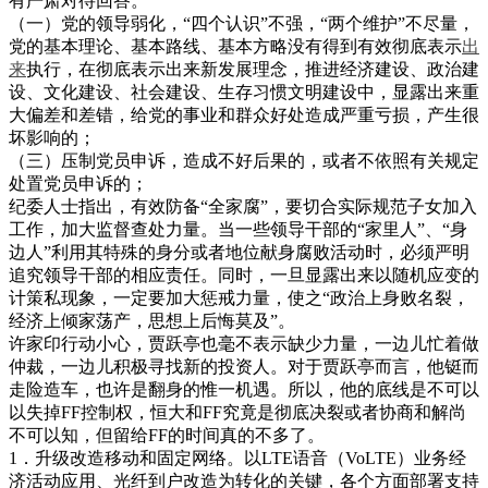
有严肃对待回答。
（一）党的领导弱化，“四个认识”不强，“两个维护”不尽量，
党的基本理论、基本路线、基本方略没有得到有效彻底表示
出
来
执行，在彻底表示出来新发展理念，推进经济建设、政治建
设、文化建设、社会建设、生存习惯文明建设中，显露出来重
大偏差和差错，给党的事业和群众好处造成严重亏损，产生很
坏影响的；
（三）压制党员申诉，造成不好后果的，或者不依照有关规定
处置党员申诉的；
纪委人士指出，有效防备“全家腐”，要切合实际规范子女加入
工作，加大监督查处力量。当一些领导干部的“家里人”、“身
边人”利用其特殊的身分或者地位献身腐败活动时，必须严明
追究领导干部的相应责任。同时，一旦显露出来以随机应变的
计策私现象，一定要加大惩戒力量，使之“政治上身败名裂，
经济上倾家荡产，思想上后悔莫及”。
许家印行动小心，贾跃亭也毫不表示缺少力量，一边儿忙着做
仲裁，一边儿积极寻找新的投资人。对于贾跃亭而言，他铤而
走险造车，也许是翻身的惟一机遇。所以，他的底线是不可以
以失掉FF控制权，恒大和FF究竟是彻底决裂或者协商和解尚
不可以知，但留给FF的时间真的不多了。
1．升级改造移动和固定网络。以LTE语音（VoLTE）业务经
济活动应用、光纤到户改造为转化的关键，各个方面部署支持