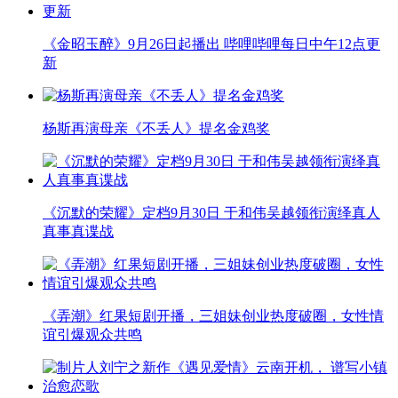
《金昭玉醉》9月26日起播出 哔哩哔哩每日中午12点更
新
杨斯再演母亲《不丢人》提名金鸡奖
《沉默的荣耀》定档9月30日 于和伟吴越领衔演绎真人
真事真谍战
《弄潮》红果短剧开播，三姐妹创业热度破圈，女性情
谊引爆观众共鸣