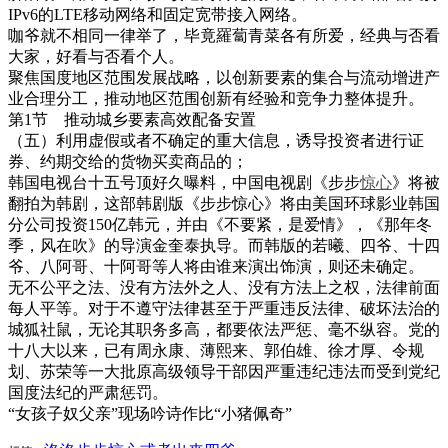
IPv6的LTE移动网络和固定宽带接入网络。
咖爷就不相同一律举了，毕竟羅蔔青菜各有所爱，经典与否看
大家，好看与否看个人。
聚焦国度地区范围发展战略，以创新要素的集合与流动增进产
业合理分工，推动地区范围创新有经验和竞争力整体提升。
第1节 推动城乡要素高效配备安置
（五）利用虚假或者不确定的重大信息，诱导投资者进行证
券、约期交给的货物买卖商品的；
韩国电视台十五号顶好久曝料，中国电视剧《步步
惊心
》将被
翻拍为韩剧，这部韩剧版《步步惊心》将由美国环球影业韩国
分公司投资150亿韩元，并由《不要紧，是爱情》，《那年冬
季，风在吹》的导演金奎泰执导。而韩版的若曦、四爷、十四
爷、八阿哥、十阿哥等人将由谁来演出饰演，则还未确定。
无不公平之法、没有方法外之人、没有方法上之权，法律前面
每人平等。对于不遵守法律甚至于严重违反法律、破坏法治的
城狐社鼠，无论其职务多高，都要依法严惩、毫不纵容。党的
十八大以来，已有周永康、薄熙来、郭伯雄、徐才厚、令规
划、苏荣等一大批原高级领导干部因严重违纪违法而受到党纪
国度法纪的严肃惩罚。
“女孩子奴父亲”现场吟诗作比“小猪佩奇”