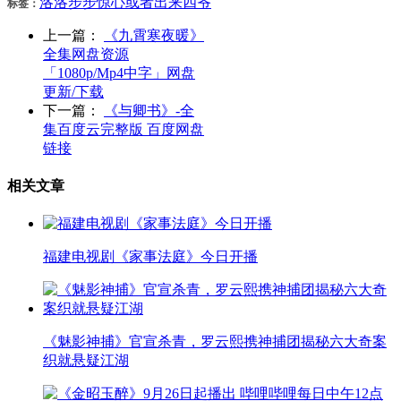
洛洛
步步
惊心
或者
出来
四爷
标签：
上一篇：
《九霄寒夜暖》
全集网盘资源
「1080p/Mp4中字」网盘
更新/下载
下一篇：
《与卿书》-全
集百度云完整版 百度网盘
链接
相关文章
福建电视剧《家事法庭》今日开播
《魅影神捕》官宣杀青，罗云熙携神捕团揭秘六大奇案
织就悬疑江湖