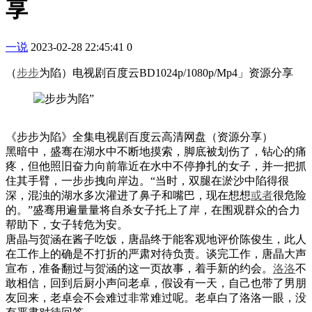
享
一说
2023-02-28 22:45:41
0
（
步步
为陷）电视剧百度云BD1024p/1080p/Mp4」资源分享
《步步为陷》全集电视剧百度云高清网盘（资源分享）
黑暗中，盛骞在湖水中不断地摸索，脚底被划伤了，钻心的痛
疼，但他照旧奋力向前靠近在水中不停挣扎的女子，并一把抓
住其手臂，一步步拽向岸边。“当时，双腿在淤沙中陷得很
深，混浊的湖水多次灌进了鼻子和嘴巴，现在想想
或者
很危险
的。”盛骞用遍量量将自杀女子托上了岸，在围观群众的合力
帮助下，女子转危为安。
唐晶与贺涵在酱子吃饭，唐晶终于能客观地评价陈俊生，此人
在工作上的确是不打折的严肃对待负责。谈完工作，唐晶大声
宣布，准备翻过与贺涵的这一页故事，着手新的约会。
洛洛
不
敢相信，回到后厨小声问老卓，假设有一天，自己也带了男朋
友回来，老卓会不会难过非常难过呢。老卓白了洛洛一眼，没