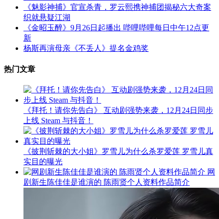
《魅影神捕》官宣杀青，罗云熙携神捕团揭秘六大奇案
织就悬疑江湖
《金昭玉醉》9月26日起播出 哔哩哔哩每日中午12点更
新
杨斯再演母亲《不丢人》提名金鸡奖
热门文章
《拜托！请你先告白》 互动剧强势来袭，12月24日同步
上线 Steam 与抖音！
《披荆斩棘的大小姐》罗雪儿为什么杀罗爱莲 罗雪儿真
实目的曝光
网
剧新生陈佳佳是谁演的 陈雨贤个人资料作品简介