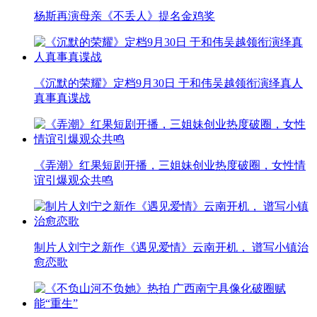
杨斯再演母亲《不丢人》提名金鸡奖
《沉默的荣耀》定档9月30日 于和伟吴越领衔演绎真人
真事真谍战
《弄潮》红果短剧开播，三姐妹创业热度破圈，女性情
谊引爆观众共鸣
制片人刘宁之新作《遇见爱情》云南开机， 谱写小镇治
愈恋歌