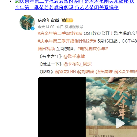
庆
余年第二季范若若戏份多吗 范若若范闲关系揭秘