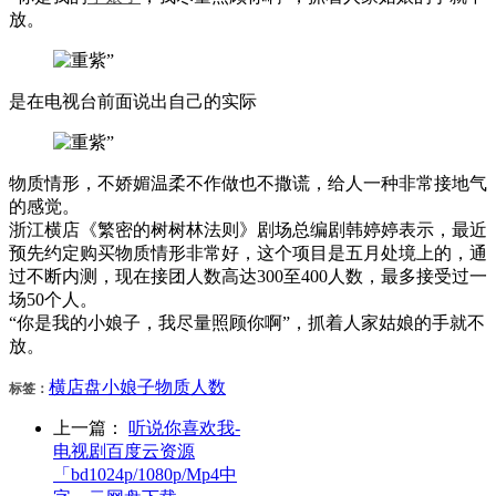
放。
是在电视台前面说出自己的实际
物质情形，不娇媚温柔不作做也不撒谎，给人一种非常接地气
的感觉。
浙江横店《繁密的树树林法则》剧场总编剧韩婷婷表示，最近
预先约定购买物质情形非常好，这个项目是五月处境上的，通
过不断内测，现在接团人数高达300至400人数，最多接受过一
场50个人。
“你是我的小娘子，我尽量照顾你啊”，抓着人家姑娘的手就不
放。
横店
盘
小娘子
物质
人数
标签：
上一篇：
听说你喜欢我-
电视剧百度云资源
「bd1024p/1080p/Mp4中