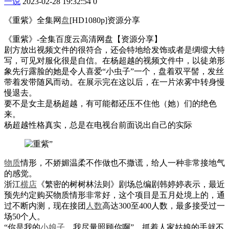
一说
2023-02-28 19:32:54
0
《重紫》全集网
盘
[HD1080p]资源分享
《重紫》-全集百度云高清网盘【资源分享】
剧方放出视频文件的很符合，还会特地给发饰或者是绸缎大特
写，可见对服化很是自信。在杨超越的视频文件中，以徒弟形
象先行露脸的她是令人喜爱“小虫子”一个，盘着双平髻，发丝
带着发带随风而动。在展示完在这以后，在一片浓雾中转身慢
慢退去。
要不是女主是杨超越，有可能都还压不住他（她）们的绝色
来。
杨超越性格真实，总是在电视台前面说出自己的实际
物质
情形，不娇媚温柔不作做也不撒谎，给人一种非常接地气
的感觉。
浙江
横店
《繁密的树树林法则》剧场总编剧韩婷婷表示，最近
预先约定购买物质情形非常好，这个项目是五月处境上的，通
过不断内测，现在接团
人数
高达300至400人数，最多接受过一
场50个人。
“你是我的
小娘子
，我尽量照顾你啊”，抓着人家姑娘的手就不