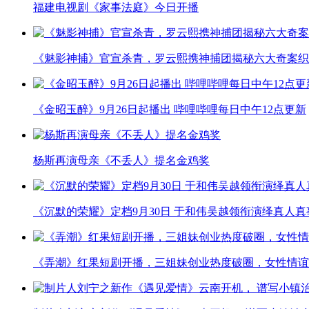
福建电视剧《家事法庭》今日开播
《魅影神捕》官宣杀青，罗云熙携神捕团揭秘六大奇案织
《金昭玉醉》9月26日起播出 哔哩哔哩每日中午12点更新
杨斯再演母亲《不丢人》提名金鸡奖
《沉默的荣耀》定档9月30日 于和伟吴越领衔演绎真人
《弄潮》红果短剧开播，三姐妹创业热度破圈，女性情谊