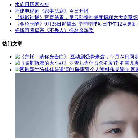
水族日历网APP
福建电视剧《家事法庭》今日开播
《魅影神捕》官宣杀青，罗云熙携神捕团揭秘六大奇案织
《金昭玉醉》9月26日起播出 哔哩哔哩每日中午12点更新
杨斯再演母亲《不丢人》提名金鸡奖
热门文章
网