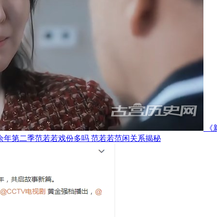
《
余年第二季范若若戏份多吗 范若若范闲关系揭秘