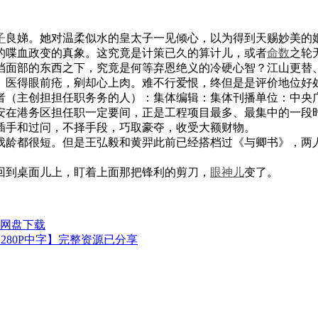
子
良娣。她对温柔似水的皇太子一见倾心，以为得到天赐妙美的
的喋血政变的真象。这究竟是计策已久的算计儿，或者
命数
之轮
挡面部的东西之下，究竟是何等弃恩绝义的冷硬心智？江山更替
。医得眼前疮，剜却心上肉。难不行爱恨，终但是是评价地位好
者（主创担担任职务务的人）：集体编辑：集体刊播单位：中央
安在港务区担任职一定要间，正是工程项目最多、最集中的一段
插手和过问，不择手段，巧取豪夺，收受大额财物。
戏龄都很短。但是王弘毅和黄羿此前已经搭档过《与卿书》，两
回到桌面儿上，盯着上面那把锋利的剪刀，
眼神儿
变了。
云网盘下载
280P中字】完整资源已分享