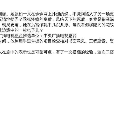
姻缘。她就如一只在蛛蛛网上扑翅的蝶，不觉间陷入了另一场更
无情地捉弄？乖张怪癖的皇后，凤临天下的死后，究竟是福泽深
、朝局更迭，她在后宫倾轧中几沉几浮。每次看似柳隐约的花纹
处追逐中的一枚棋子儿？
广播电视
总台
推选单位：中央广播电视总台
时间，他利用手里掌握的项目检查核对书面意见、工程建设、资
人在剧中的表示也是可圈可点，有了一次搭档的经验，这次二搭