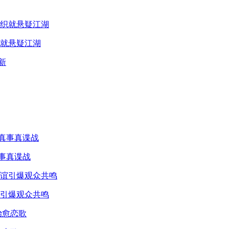
就悬疑江湖
真事真谍战
引爆观众共鸣