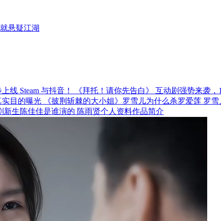
就悬疑江湖
《拜托！请你先告白》 互动剧强势来袭，12月
《披荆斩棘的大小姐》罗雪儿为什么杀罗爱莲 罗雪
剧新生陈佳佳是谁演的 陈雨贤个人资料作品简介