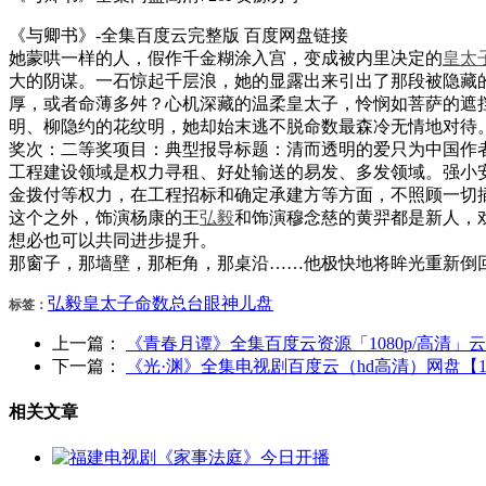
《与卿书》-全集百度云完整版 百度网盘链接
她蒙哄一样的人，假作千金糊涂入宫，变成被内里决定的
皇太
大的阴谋。一石惊起千层浪，她的显露出来引出了那段被隐藏
厚，或者命薄多舛？心机深藏的温柔皇太子，怜悯如菩萨的遮
明、柳隐约的花纹明，她却始末逃不脱命数最森冷无情地对待
奖次：二等奖项目：典型报导标题：清而透明的爱只为中国作
工程建设领域是权力寻租、好处输送的易发、多发领域。强小
金拨付等权力，在工程招标和确定承建方等方面，不照顾一切
这个之外，饰演杨康的王
弘毅
和饰演穆念慈的黄羿都是新人，
想必也可以共同进步提升。
那窗子，那墙壁，那柜角，那桌沿……他极快地将眸光重新倒
弘毅
皇太子
命数
总台
眼神儿
盘
标签：
上一篇：
《青春月谭》全集百度云资源「1080p/高清」
下一篇：
《光·渊》全集电视剧百度云（hd高清）网盘【1
相关文章