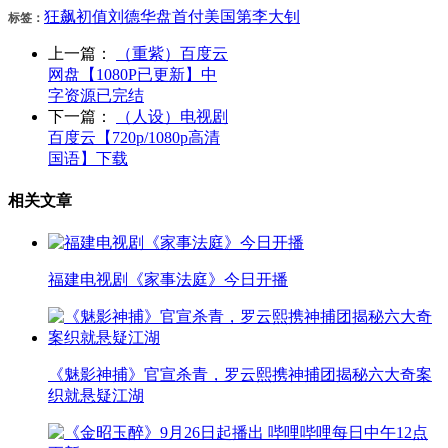
狂飙
初值
刘德华
盘
首付
美国第
李大钊
标签：
上一篇：
（重紫）百度云
网盘【1080P已更新】中
字资源已完结
下一篇：
（人设）电视剧
百度云【720p/1080p高清
国语】下载
相关文章
福建电视剧《家事法庭》今日开播
《魅影神捕》官宣杀青，罗云熙携神捕团揭秘六大奇案
织就悬疑江湖