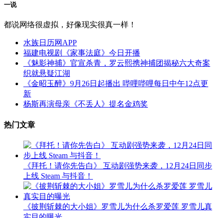
一说
都说网络很虚拟，好像现实很真一样！
水族日历网APP
福建电视剧《家事法庭》今日开播
《魅影神捕》官宣杀青，罗云熙携神捕团揭秘六大奇案
织就悬疑江湖
《金昭玉醉》9月26日起播出 哔哩哔哩每日中午12点更
新
杨斯再演母亲《不丢人》提名金鸡奖
热门文章
《拜托！请你先告白》 互动剧强势来袭，12月24日同步
上线 Steam 与抖音！
《披荆斩棘的大小姐》罗雪儿为什么杀罗爱莲 罗雪儿真
实目的曝光