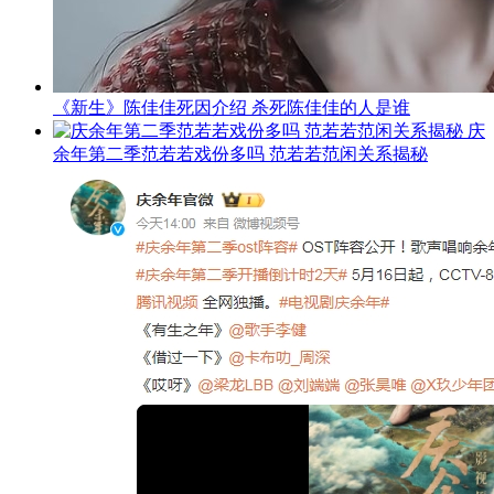
《新生》陈佳佳死因介绍 杀死陈佳佳的人是谁
庆
余年第二季范若若戏份多吗 范若若范闲关系揭秘