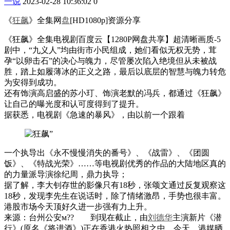
一说
2023-02-28 10:36:02
0
《
狂飙
》全集网
盘
[HD1080p]资源分享
《狂飙》全集电视剧百度云【1280P网盘共享】超清晰画质-5
剧中，“九义人”均由街市小民组成，她们看似无权无势，茸
孕“以卵击石”的决心与魄力，尽管屡次陷入绝境但从未被战
胜，踏上如履薄冰的正义之路，最后以底层的智慧与魄力转危
为安得到成功。
还有饰演高启盛的苏小玎、饰演老默的冯兵，都通过《狂飙》
让自己的曝光度和认可度得到了提升。
据获悉，电视剧《急速的暴风》，由以前一个跟着
一个执导出《永不慢慢消失的番号》、《战雷》、《团圆
饭》、《特战光荣》……等电视剧优秀的作品的大陆地区真的
的力量派导演徐纪周，鼎力执导；
据了解，李大钊存世的影像只有18秒，张颂文通过反复观察这
18秒，发现李先生在说话时，除了情绪激昂，手势也很丰富。
港股市场今天顶好久进一步强有力上升。
来源：台州公安м?? 到现在截止，由
刘德华
主演新片《潜
行》(原名《将进酒》)正在香港火热照相之中，今天，港媒晒