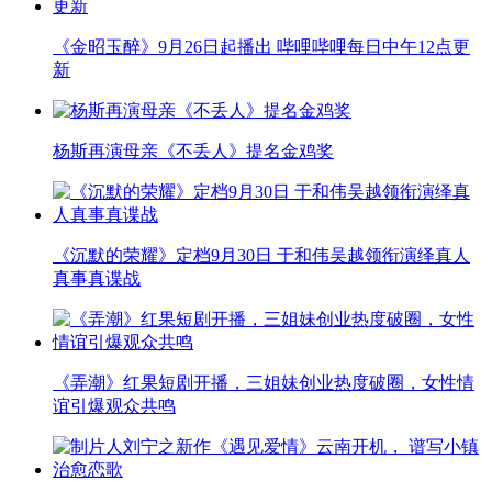
《金昭玉醉》9月26日起播出 哔哩哔哩每日中午12点更
新
杨斯再演母亲《不丢人》提名金鸡奖
《沉默的荣耀》定档9月30日 于和伟吴越领衔演绎真人
真事真谍战
《弄潮》红果短剧开播，三姐妹创业热度破圈，女性情
谊引爆观众共鸣