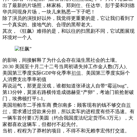
出了最新的片场照，林家栋、郑则仕、任达华、彭于晏和刘德
华共同现身片场，一块儿来熟悉一下子吧！
除了演员的演技好以外，我觉得更重要的是，它让我们看到了
一个真实的、接地气的、合理的黑帮老大。
其次，《狂飙》难得的是，和以往的扫黑剧不同，它试图展现
环境对一个人
的影响，间接解释了为什么会存在滋生黑社会的土壤。
20:30 美国至十月二十二号当周初请失掉工作金人数(万人)、
美国第三季度实际GDP年化季率
初值
、美国第三季度实际个
人消费支出季率初值
再说运气，那更是没戏，谁都知道张译这人自带“霉运bug”。
第13分钟，莫派右路横传造成德赫亚“产卵”，考迪门前抢射破
门，埃弗顿打平1-1。
美国坦帕市二手推车商 费尔南多：顾客现有的钱不够交自
首
付
，需求通过贷款来分担，所以卖车的进程度有些不迅速。有
一辆车首付要1万美圆（约合我国度法纪定货币6.3万元），大
家都喜欢这辆车，但都付不起先付。
当初，程程为了莽村的项目，不得不和无赖李宏伟打交道。