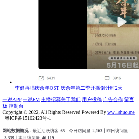
李健再唱庆余年OST 庆余年第二季开播倒计时2天
一说APP
一说FM
主播招募
关于我们
用户投稿
广告合作
留言
板
控制台
Copyright © 2022, All Rights Reserved Powered By
ww.1shuo.me
| 粤ICP备15102423号-1
网站数据概况 -
最近活跃访客
65
今日访问量
2,163
昨日访问量
3,339
本月访问量
46,119