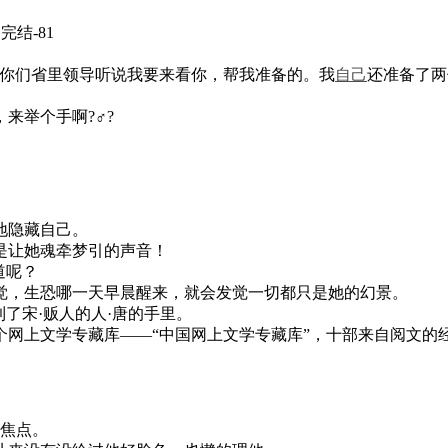
结-81
是你们省里领导听说我要来看你，帮我准备的。我
自己
还准备了两
来举个手啊?♂?
地隐藏自己。
是让她魂牵梦引的声音！
道呢？
觉，生恐哪一天早晨醒来，就会发觉一切都只是她的幻景。
了宋·贩人的人·唐的手里。
个网上文学专藏库——“中国网上文学专藏库”，十部来自阅文的
情焦点。