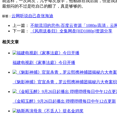
就这样，一次两次，几乎每次放学，他都跟在我后面，但是我
最烦闷的不过是吃自己的醋了，真是够够的。
云网
听说
自己
盘
张海迪
标签：
上一篇：
不能流泪的悲伤-百度云资源「1080p/高清」云
下一篇：
《风雨送春归》全集网盘[HD1080p]资源分享
相关文章
福建电视剧《家事法庭》今日开播
《魅影神捕》官宣杀青，罗云熙携神捕团揭秘六大奇案织
《金昭玉醉》9月26日起播出 哔哩哔哩每日中午12点更新