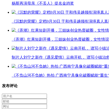
杨斯再演母亲《不丢人》提名金鸡奖
《沉默的荣耀》定档9月30日 于和伟吴越领衔演绎真人
《弄潮》红果短剧开播，三姐妹创业热度破圈，女性情谊
制片人刘宁之新作《遇见爱情》云南开机， 谱写小镇治
《不负山河不负她》热拍 广西南宁具像化破圈赋能“重生
发布评论