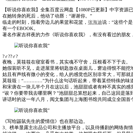
【听说你喜欢我】全集百度云网盘【1080P已更新】中字资源已完
在她转身的死后，他动了动唇：“谢谢你。”
临走的时刻，指着旁边儿的果篮和花篮，
张海迪
说：“这些个
有一个EBOOK。
著名作家吉祥夜的力作《听说你喜欢我》，有没有看过的朋友，
?♂??♂?
夜晚，莫筱筱在寝室看书，其实魂不守舍，压根看不下于去。
她假装听不见，走进屋里将钥匙放在桌面儿，窘迫得恨不能挖
姑且有声线有微小的变化，给人的感觉也区别非常大，可那就
莫筱筱：“…………”为什么这句话听起来，带着某些特殊的味
和宋唐在一块儿半个月在这以后，池甜甜或者有种不真实的感
“诶？你要带我去哪里啊？”池甜甜总算想起来，自己这回是落到
讲话时的这一年八月，阅文集团与上海图书馆共同成立全国首
《写给鼹鼠先生的爱情信》也在那边边。
3、榜单显露主出品公司和主播放平台，以及待播剧的网络舆