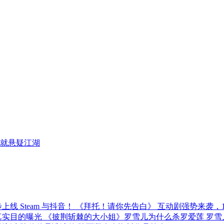
就悬疑江湖
《拜托！请你先告白》 互动剧强势来袭，12月
《披荆斩棘的大小姐》罗雪儿为什么杀罗爱莲 罗雪