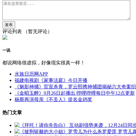
评论列表
（暂无评论）
一说
都说网络很虚拟，好像现实很真一样！
水族日历网APP
福建电视剧《家事法庭》今日开播
《魅影神捕》官宣杀青，罗云熙携神捕团揭秘六大奇案织
《金昭玉醉》9月26日起播出 哔哩哔哩每日中午12点更新
杨斯再演母亲《不丢人》提名金鸡奖
热门文章