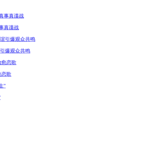
真事真谍战
引爆观众共鸣
愈恋歌
”