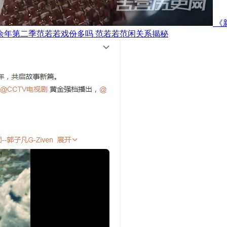
《
余年第二季范若若戏份多吗 范若若范闲关系揭秘