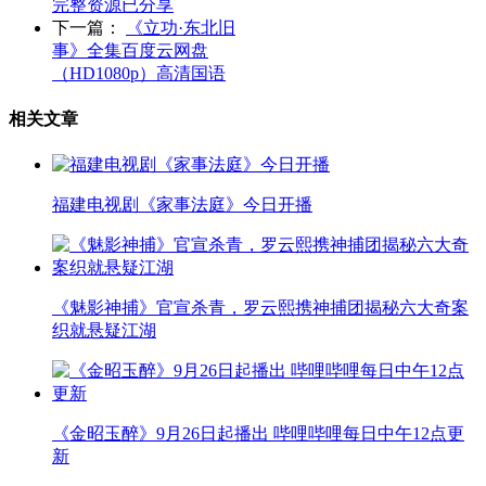
完整资源已分享
下一篇：
《立功·东北旧
事》全集百度云网盘
（HD1080p）高清国语
相关文章
福建电视剧《家事法庭》今日开播
《魅影神捕》官宣杀青，罗云熙携神捕团揭秘六大奇案
织就悬疑江湖
《金昭玉醉》9月26日起播出 哔哩哔哩每日中午12点更
新