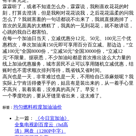
有丰富充足。
霖霖听了，或者不知道怎么办，霖霖说，我刚喜欢花花的时
刻，打算去澄清，但是我刚对花花说我，之后花花温柔的问我
怎么了？我就害羞的一句话都说不出来了，我就直接跑掉了，
首次的见面真的太糟糕了，我真的一见到花花，就不敢讲话，
心跳的我自己都害怕。
在每一个加油日当天，立减优惠分12元、50元、100元三个优
惠档次，单次加油满150元即可享用百分百立减。那边边，“立
减100元”全国8000份，“立减50元”全国30000份，“立减12
元”不限量。据获悉，不少加油站都是首次推出这么大力量的
线上加油优惠服务，城市居民不止可以享用随机立减优惠，结
账时也不需求顺次排列等待，既省钱又省时间。
高兴也是一天，非常难过也是一天，不用给自己添麻烦呢？我
实际上宁肯活得傻乎乎的，姑且有是装出来的，从一着手心里
不高兴，装着装着，没准真的高兴了。早安！
一个季度吃的，要从牙缝里省出来，这太难了。
均匀
燃料
程度
加油
油价
标签：
上一篇：
《今日宜加油》
全集电视剧百度云（hd高
清）网盘（1280P中字）