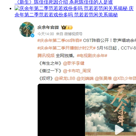
《新生》陈佳佳死因介绍 杀死陈佳佳的人是谁
庆
余年第二季范若若戏份多吗 范若若范闲关系揭秘