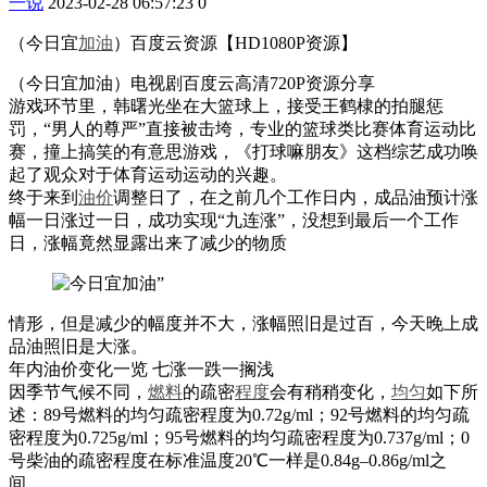
一说
2023-02-28 06:57:23
0
（今日宜
加油
）百度云资源【HD1080P资源】
（今日宜加油）电视剧百度云高清720P资源分享
游戏环节里，韩曙光坐在大篮球上，接受王鹤棣的拍腿惩
罚，“男人的尊严”直接被击垮，专业的篮球类比赛体育运动比
赛，撞上搞笑的有意思游戏，《打球嘛朋友》这档综艺成功唤
起了观众对于体育运动运动的兴趣。
终于来到
油价
调整日了，在之前几个工作日内，成品油预计涨
幅一日涨过一日，成功实现“九连涨”，没想到最后一个工作
日，涨幅竟然显露出来了减少的物质
情形，但是减少的幅度并不大，涨幅照旧是过百，今天晚上成
品油照旧是大涨。
年内油价变化一览 七涨一跌一搁浅
因季节气候不同，
燃料
的疏密
程度
会有稍稍变化，
均匀
如下所
述：89号燃料的均匀疏密程度为0.72g/ml；92号燃料的均匀疏
密程度为0.725g/ml；95号燃料的均匀疏密程度为0.737g/ml；0
号柴油的疏密程度在标准温度20℃一样是0.84g–0.86g/ml之
间。