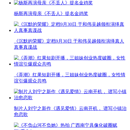
杨斯再演母亲《不丢人》提名金鸡奖
《沉默的荣耀》定档9月30日 于和伟吴越领衔演绎真人
真事真谍战
《弄潮》红果短剧开播，三姐妹创业热度破圈，女性情
谊引爆观众共鸣
制片人刘宁之新作《遇见爱情》云南开机， 谱写小镇治
愈恋歌