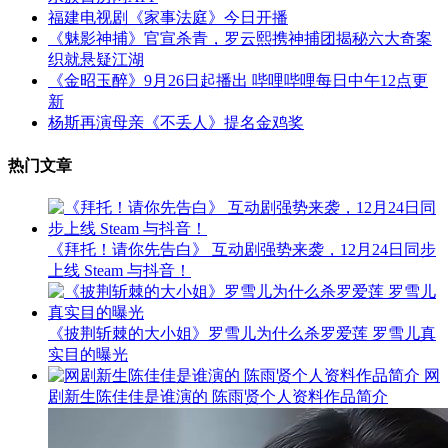
福建电视剧《家事法庭》今日开播
《魅影神捕》官宣杀青，罗云熙携神捕团揭秘六大奇案
织就悬疑江湖
《金昭玉醉》9月26日起播出 哔哩哔哩每日中午12点更
新
杨斯再演母亲《不丢人》提名金鸡奖
热门文章
《拜托！请你先告白》 互动剧强势来袭，12月24日同步
上线 Steam 与抖音！
《披荆斩棘的大小姐》罗雪儿为什么杀罗爱莲 罗雪儿真
实目的曝光
网
剧新生陈佳佳是谁演的 陈雨贤个人资料作品简介