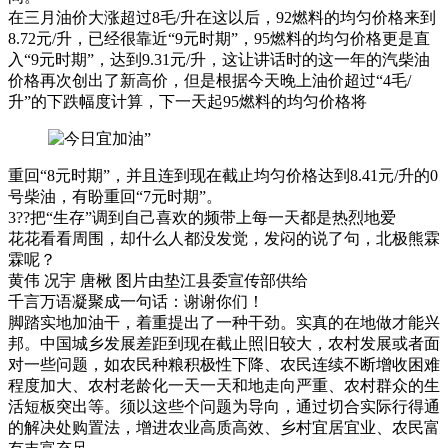
在三月油价大涨超过8毛/升在这以后，92燃料的均匀价格来到
8.72元/升，已经很靠近“9元时期”，95燃料的均匀价格更是直
入“9元时期”，达到9.31元/升，这让讲话时的这一年的汽柴油
价格再次创出了新高价，但是根据今天晚上油价超过“4毛/
升”的下跌幅度计算，下一天起95燃料的均匀价格将
重回“8元时期”，并且连到现在截止均匀价格达到8.41元/升的0
号柴油，有盼重回“7元时期”。
3??把“生存”调到自己喜欢的频带上每一天都是热烈地爱
花花看看周围，却什么人都没发觉，发闷的说了句，北极熊霖
霖呢？
黄伟 况宇 唐楸 图片由垫江县委宣传部供给
千言万语凝聚成一句话：谢谢你们！
脚踏实地加油干，着重提出了一种干劲。实真的在地做才能兴
邦。中国城乡发展差距到现在截止照旧较大，农村发展或者面
对一些问题，如农民种粮积极性下降、农民连续不断增收困难
程度加大、农村老龄化一天一天和地走向严重、农村群众的生
活短板突出等。须以这些个问题为导向，通过切合实际行得通
的解决处购置法，增进农业高质高效、乡村宜居宜业、农民富