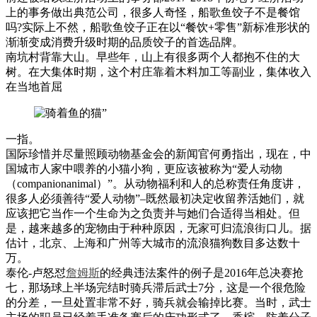
上的事务做出典范公司，很多人奇怪，船歌鱼饺子不是餐馆
吗?实际上不然，船歌鱼饺子正在以“餐饮+零售”新标准形状的
渐渐变成消费升级时期的品质饺子的首选品牌。
南坑村背靠大山。早些年，山上有很多两个人都抱不住的大
树。在大集体时期，这个村庄靠着木料加工等副业，集体收入
在当地首屈
一指。
国际珍惜并尽量照顾动物基金会的新闻官何勇指出，现在，中
国城市人家中喂养的小猫小狗，更应该被称为“爱人动物
（companionanimal）”。从动物福利和人的总称责任角度讲，
很多人必须善待“爱人动物”–既然最初决定收留养活她们，就
应该把它当作一个生命为之负责并与她们合适得当相处。但
是，越来越多的宠物由于种种原因，无家可归流浪街口儿。据
估计，北京、上海和广州等大城市的流浪猫狗数目多达数十
万。
泰伦-卢怒怼
詹姆斯
的经典违法案件的例子是2016年总决赛抢
七，那场球上半场完结时骑兵滞后武士7分，这是一个很危险
的分差，一旦处置非常不好，骑兵就会输掉比赛。当时，武士