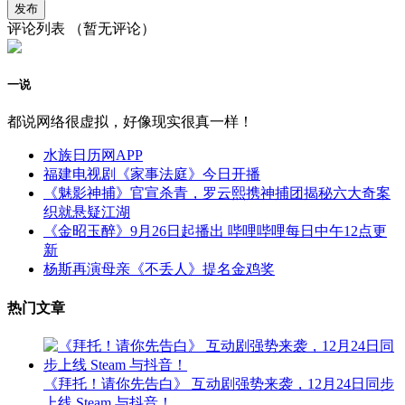
评论列表
（暂无评论）
一说
都说网络很虚拟，好像现实很真一样！
水族日历网APP
福建电视剧《家事法庭》今日开播
《魅影神捕》官宣杀青，罗云熙携神捕团揭秘六大奇案
织就悬疑江湖
《金昭玉醉》9月26日起播出 哔哩哔哩每日中午12点更
新
杨斯再演母亲《不丢人》提名金鸡奖
热门文章
《拜托！请你先告白》 互动剧强势来袭，12月24日同步
上线 Steam 与抖音！