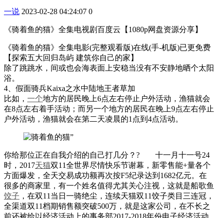
一说
2023-02-28 04:24:07
0
《骑着鱼的猫》全集电视剧百度云【1080p网盘资源分享】
《骑着鱼的猫》全集电影(完整观看版)在线(手-机版)已更免费
【探索五大回归岛屿 建筑你自己的家】
除了跳跳水，间或也会海表面上安稳当没有不安静地晒个太阳
浴。
4、假面骑兵Kaixa之水中陆地王者草加
比如，
一个
地方的居民晚上6点左右停止户外活动，渔猫就会
在8点左右着手活动；而另一个地方的居民在晚上9点左右停止
户外活动，渔猫就会在第二天凌晨的1点到4点活动。
你给那位正在自我介绍的自己打几分？? 十一月十一号24
时，2017
天猫
双11全世界尽情快乐节谢幕，新零售能+量各个
方面爆发，全天交易成功额再次按F5纪录达到1682亿元。在
很多的商家里，有一个姓名值得尤其关心注视，这就是船歌鱼
饺子
，在双11当日一骑绝尘，连续天猫双11饺子类目三连冠，
全渠道双11档期销售额突破500万，就是这家公司，在不长之
前还被给以经济活动上的事务部2017-2018年份电子经济活动