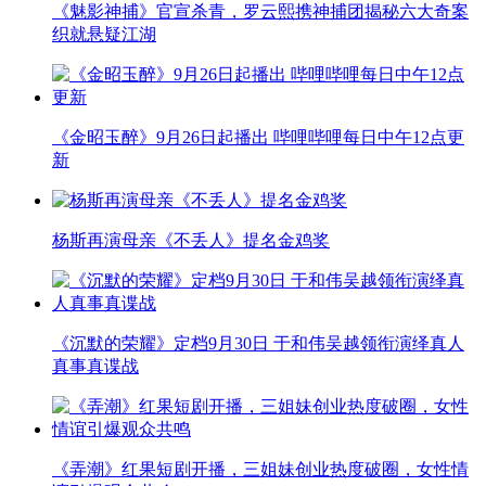
《魅影神捕》官宣杀青，罗云熙携神捕团揭秘六大奇案
织就悬疑江湖
《金昭玉醉》9月26日起播出 哔哩哔哩每日中午12点更
新
杨斯再演母亲《不丢人》提名金鸡奖
《沉默的荣耀》定档9月30日 于和伟吴越领衔演绎真人
真事真谍战
《弄潮》红果短剧开播，三姐妹创业热度破圈，女性情