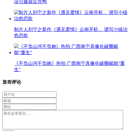
谊引爆观众共鸣
制片人刘宁之新作《遇见爱情》云南开机， 谱写小镇治
愈恋歌
《不负山河不负她》热拍 广西南宁具像化破圈赋能“重
生”
发布评论