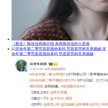
《新生》陈佳佳死因介绍 杀死陈佳佳的人是谁
庆
余年第二季范若若戏份多吗 范若若范闲关系揭秘