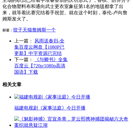
主场的职员已经着手准备赛后的庆功形式了，香槟、防养分子
化合物塑料布和通向武士更衣室象征第1名的地毯都拿了出
来，就等着比赛完结着手祝贺。就在这个时刻，泰伦-卢向詹
姆斯发火了。
饺子
天猫
詹姆斯
一个
标签：
上一篇：
风雨送春归-全
集百度云网盘【1080P已
更新】中字资源已完结
下一篇：
《与卿书》全集
百度云【720p/1080p高清
国语】下载
相关文章
福建电视剧《家事法庭》今日开播