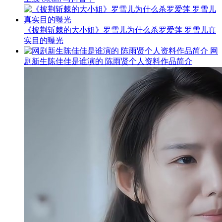
《披荆斩棘的大小姐》罗雪儿为什么杀罗爱莲 罗雪儿真
实目的曝光
网
剧新生陈佳佳是谁演的 陈雨贤个人资料作品简介