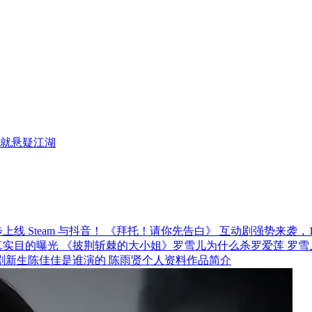
就悬疑江湖
《拜托！请你先告白》 互动剧强势来袭，12月
《披荆斩棘的大小姐》罗雪儿为什么杀罗爱莲 罗雪
剧新生陈佳佳是谁演的 陈雨贤个人资料作品简介