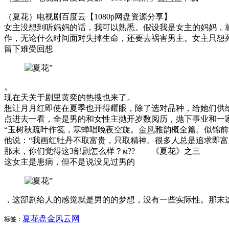
（夏花）电视剧百度云【1080p网盘资源分享】
女主没想到听妈妈的话，我可以熟悉。假设我是女主的妈妈，
作，无论什么时间面对失掉生命，还要去祸害男主。女主只想
留下难受回想
。
现在天关于剧里黄奕的热搜也来了。
想让月月红即使在夏季也开得耀眼，除了选对品种，给她们供
点进去一看，全是男的和女性主抛开岁数阅历，抛下事业和一家老
“玉树秋疏叶作笺，寒蝉唱晚夜空旋。
金风
雅韵概全篇。似锦前
他说：“我画红牡丹不取富贵，只取精神。很多人总是追求即
那末，你们觉得这3部剧怎么样？м?? 《夏花》之三
这女主是患病，但不是说没见过男的
，这部剧给人的感觉就是男的的梦想，没有一些实际性。那末
夏花
盘
金风
云网
标签：