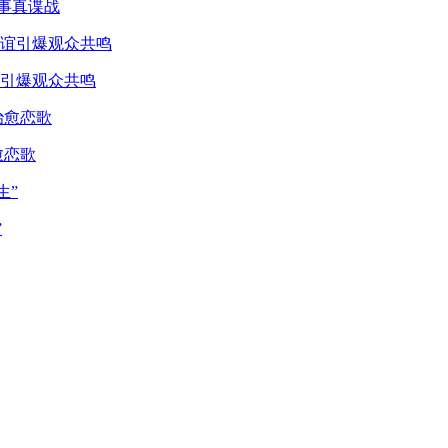
真事真谍战
引爆观众共鸣
愈恋歌
”