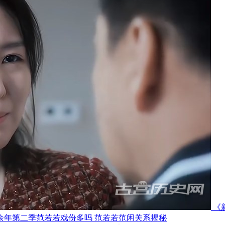
《
余年第二季范若若戏份多吗 范若若范闲关系揭秘