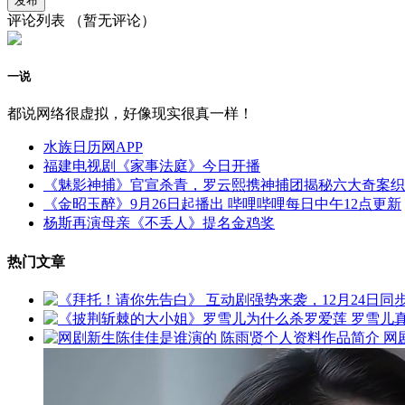
评论列表
（暂无评论）
一说
都说网络很虚拟，好像现实很真一样！
水族日历网APP
福建电视剧《家事法庭》今日开播
《魅影神捕》官宣杀青，罗云熙携神捕团揭秘六大奇案织
《金昭玉醉》9月26日起播出 哔哩哔哩每日中午12点更新
杨斯再演母亲《不丢人》提名金鸡奖
热门文章
网