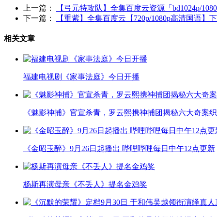
上一篇：
【弓元特攻队】全集百度云资源「bd1024p/108
下一篇：
【重紫】全集百度云【720p/1080p高清国语】
相关文章
福建电视剧《家事法庭》今日开播
《魅影神捕》官宣杀青，罗云熙携神捕团揭秘六大奇案织
《金昭玉醉》9月26日起播出 哔哩哔哩每日中午12点更新
杨斯再演母亲《不丢人》提名金鸡奖