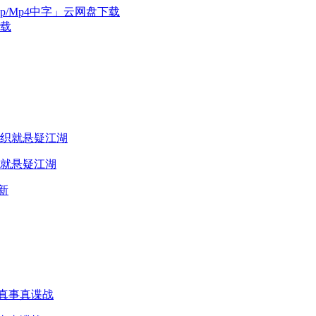
0p/Mp4中字」云网盘下载
下载
就悬疑江湖