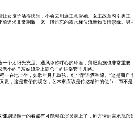
就让女孩子活得快乐，不会去用遍主意管她。女主故意勾引男主
死前追求非常刺激，来一段难忘的露水标位流量物质情形缘。男
给一个太阳光充足、通风令称呼心的环境，薄肥勤施也非常重要
小的 ” 灰姑娘爱上霸总 ” 的烂俗套子儿路。
程一在地上坐，如歌年月几重弦。红尘醉语酒香绵。”这是商丘
富又贵，这是世俗的观念，艺术家应该是传达精神的使节，而不是
这部剧里惟一的看点有可能就在演员身上了，剧方请到言承旭演