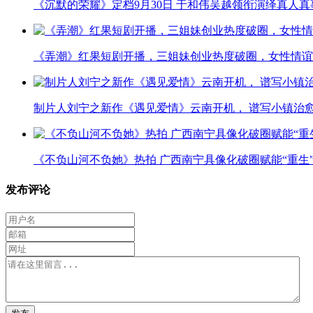
《沉默的荣耀》定档9月30日 于和伟吴越领衔演绎真人
《弄潮》红果短剧开播，三姐妹创业热度破圈，女性情谊
制片人刘宁之新作《遇见爱情》云南开机， 谱写小镇治
《不负山河不负她》热拍 广西南宁具像化破圈赋能“重生
发布评论