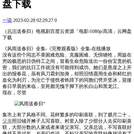
盘下载
一说
2023-02-28 02:29:27
0
（
风雨
送春归）电视剧百度云资源「电影/1080p/高清」云网盘
下载
《风雨送春归》全集-《完整观看版》全集-在线播放
没有这些个同志不畏困难危险、克服困难、无惧牺牲，周旋在
穷凶极恶的日伪特工之间，冒着生命危险送出一份份宝贵的机
密，我们的抗日工作就没有可能得到成功。她们是悬崖之上开
出的报春花，虽有风刀霜剑加身，却照旧情愿用生命和鲜红的
血化为利刃，为沦亡于侵扰者铁蹄下的同胞们劈开坚冰，迎接
春日早晨的来临，至死都无愧于脚下的长白山和黑龙江。
现在，尽管
集市上有了风格不同、花样繁多的印刷喜联，到了腊月二十，
父亲
照旧铺开摊子儿写喜联。村里人除了少部分人去买印刷喜
联，大部分数的人家或者来请父亲写。父亲总说，不写喜联好
像就不是过年。乡亲们也说，不贴父亲写的喜联好像就没有了