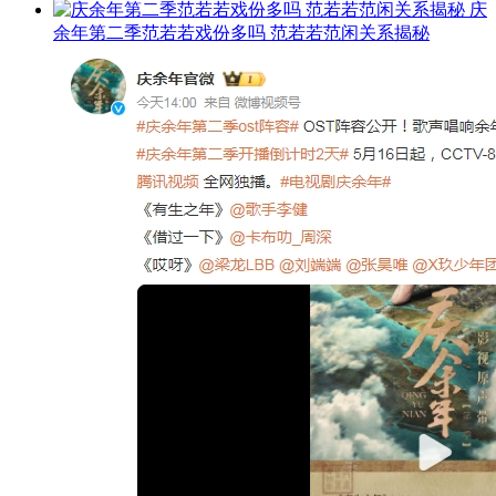
庆
余年第二季范若若戏份多吗 范若若范闲关系揭秘