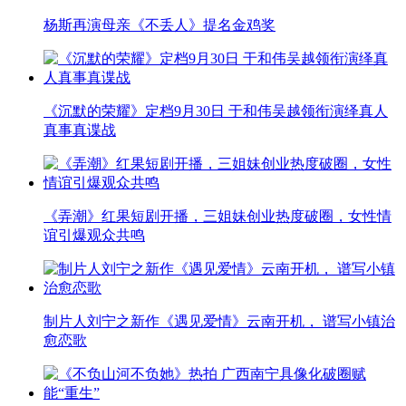
杨斯再演母亲《不丢人》提名金鸡奖
《沉默的荣耀》定档9月30日 于和伟吴越领衔演绎真人
真事真谍战
《弄潮》红果短剧开播，三姐妹创业热度破圈，女性情
谊引爆观众共鸣
制片人刘宁之新作《遇见爱情》云南开机， 谱写小镇治
愈恋歌