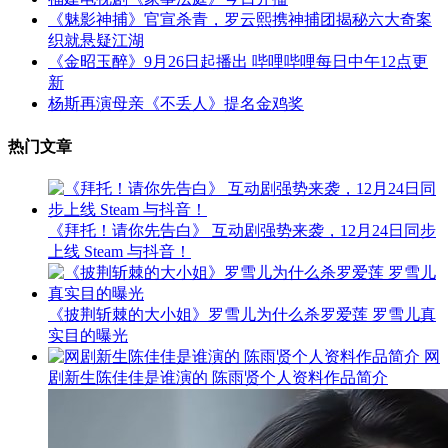
《魅影神捕》官宣杀青，罗云熙携神捕团揭秘六大奇案
织就悬疑江湖
《金昭玉醉》9月26日起播出 哔哩哔哩每日中午12点更
新
杨斯再演母亲《不丢人》提名金鸡奖
热门文章
《拜托！请你先告白》 互动剧强势来袭，12月24日同步
上线 Steam 与抖音！
《披荆斩棘的大小姐》罗雪儿为什么杀罗爱莲 罗雪儿真
实目的曝光
网
剧新生陈佳佳是谁演的 陈雨贤个人资料作品简介