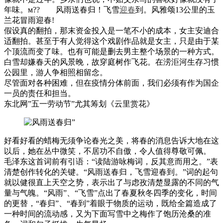
年味。м?? 风雨送春归！飞雪
迎春
到。风雅颂13公里的玉
兰花冒雨迎春!
假设真的翻拍，那末资金投入是一笔不小的成本，女主安迪合
适翻拍。甚至于有人觉得这个戏剧作品就是女主，只是由于某
个顶流而变了味。也有可能是删去男主整个场景的一种方式。
白雪却嫌春天的风景晚，故穿庭树作飞花。在涝洰河生存习惯
公园里，游人争相照相留念。
尽管面对各种困难，但在疫情分体前面，我们必须有作为国企
一员的责任和担当。
东北网”五一劳动节”尤其筹划《云里赏花》
好看好看的蜡梅无须争论春光之美，将春的消息告诉大地在这
以后，她在丛中微笑，不居功不自傲，令人值得尊敬可佩。
毛泽东这首词前有引语：“读陆游咏梅词，反其意而用之。”表
清楚创作转化的关键。“风雨送春归，飞雪迎春到。”词的起句
就以健很直上天空之势，表示出了与虑孜清楚显露的不同的气
量与气魄。“风雨”、“飞雪”点出了春夏秋冬四季的变化，时间
的更替，“春归”、“春到”着眼于物质的运动，既给全篇造成了
一种时间的流动感，又为下面写雪中之梅作了饱历沧桑的准