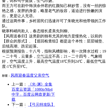
备，词和句子挺拔，生气昂扬。
而王力可在剧中饰演余仲君的红颜知己林妙雪，没有一丝的惊
艳之感，发胖的身姿，略显老气的妆容，逼迫进行扮嫩的演
出，更是让人无语。
通过这两件事，乡村居民们迅速许可了朱晓光和他带领的工作
队。
晓寒料峭尚欺人，春态细长柔美先到柳。
【风雨送春归】这类剧的独有尤其的地方是慢热化，以前的
【群众的形式】、【巡回检查组】都是这个本性：层层铺垫、
后续高潮、跌宕起落。
根据预测报告，十八号，指秋风槽影响，有一次降水过程；19
～二十号，云量多，
空气
温度
不高；21～二十四号，气象晴
好，空气温度上升，最高空气温度18℃升到24℃，最低空气温
度-1℃升至9℃。
风雨
迎春
温度
父亲
空气
标签：
上一篇：
《光·渊》全集
百度云资源「1080p/Mp4
中字」百度云网盘更新/下
载
下一篇：
【弓元特攻队】