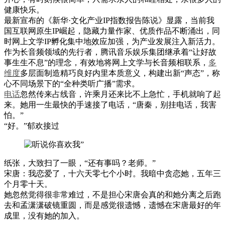
健康快乐。
最新宣布的《新华·文化产业IP指数报告陈说》显露，当前我
国互联网原生IP崛起，隐藏力量作家、优质作品不断涌出，同
时网上文学IP孵化集中地效应加强，为产业发展注入新活力。
作为长音频领域的先行者，腾讯音乐娱乐集团继承着“让好故
事生生不息”的理念，有效地将网上文学与长音频相联系，
多
维度
多层面制造精巧良好内里本质意义，构建出新“声态”，称
心不同场景下的“全种类听广播”需求。
电话
忽然传来占线音，许乘月还来比不上急忙，手机就响了起
来。她用一生最快的手速接了电话，“唐秦，别挂电话，我害
怕。”
“好。”郁欢接过
纸张，大致扫了一眼，“还有事吗？老师。”
宋唐：我恋爱了，十六天零七个小时。我暗中贪恋她，五年三
个月零十天。
她忽然觉得很非常难过，不是担心宋唐会真的和她分离之后跑
去和孟潇潇破镜重圆，而是感觉很遗憾，遗憾在宋唐最好的年
成里，没有她的加入。