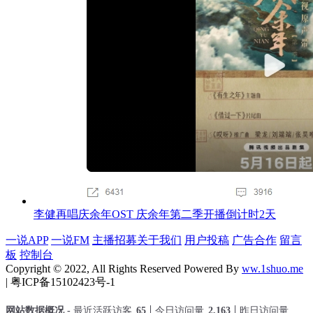
李健再唱庆余年OST 庆余年第二季开播倒计时2天
一说APP
一说FM
主播招募
关于我们
用户投稿
广告合作
留言
板
控制台
Copyright © 2022, All Rights Reserved Powered By
ww.1shuo.me
| 粤ICP备15102423号-1
网站数据概况 -
最近活跃访客
65
今日访问量
2,163
昨日访问量