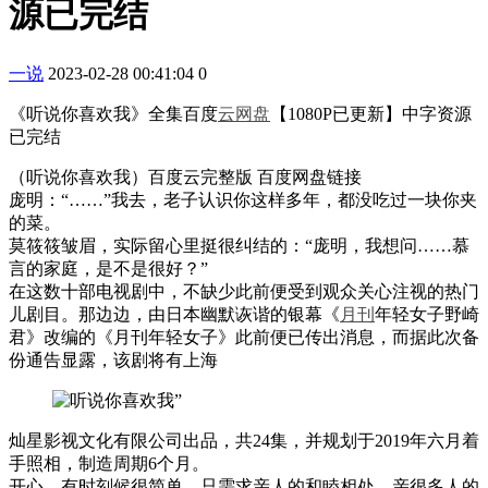
源已完结
一说
2023-02-28 00:41:04
0
《听说你喜欢我》全集百度
云网
盘
【1080P已更新】中字资源
已完结
（听说你喜欢我）百度云完整版 百度网盘链接
庞明：“……”我去，老子认识你这样多年，都没吃过一块你夹
的菜。
莫筱筱皱眉，实际留心里挺很纠结的：“庞明，我想问……慕
言的家庭，是不是很好？”
在这数十部电视剧中，不缺少此前便受到观众关心注视的热门
儿剧目。那边边，由日本幽默诙谐的银幕《
月刊
年轻女子野崎
君》改编的《月刊年轻女子》此前便已传出消息，而据此次备
份通告显露，该剧将有上海
灿星影视文化有限公司出品，共24集，并规划于2019年六月着
手照相，制造周期6个月。
开心，有时刻候很简单，只需求亲人的和睦相处，亲很多人的