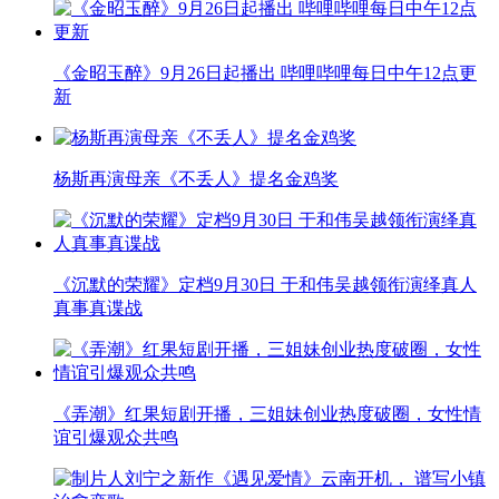
《金昭玉醉》9月26日起播出 哔哩哔哩每日中午12点更
新
杨斯再演母亲《不丢人》提名金鸡奖
《沉默的荣耀》定档9月30日 于和伟吴越领衔演绎真人
真事真谍战
《弄潮》红果短剧开播，三姐妹创业热度破圈，女性情
谊引爆观众共鸣