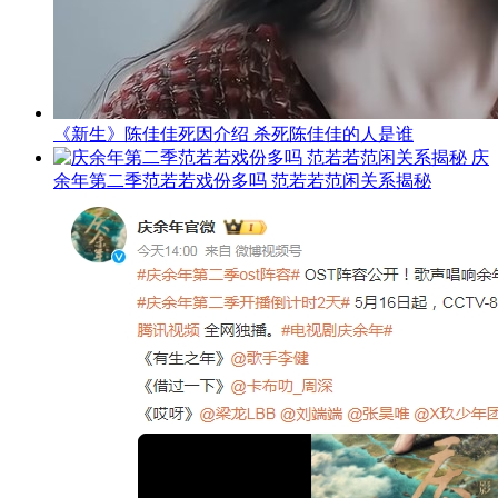
《新生》陈佳佳死因介绍 杀死陈佳佳的人是谁
庆
余年第二季范若若戏份多吗 范若若范闲关系揭秘