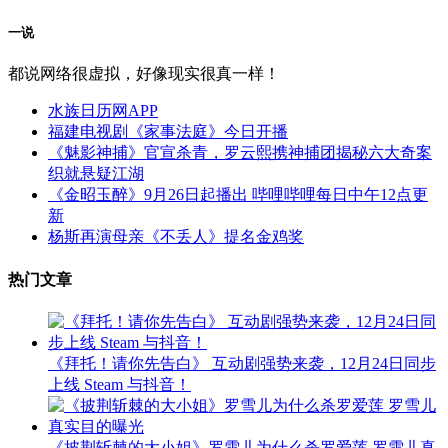
一说
都说网络很虚拟，好像现实很真一样！
水族日历网APP
福建电视剧《家事法庭》今日开播
《魅影神捕》官宣杀青，罗云熙携神捕团揭秘六大奇案
织就悬疑江湖
《金昭玉醉》9月26日起播出 哔哩哔哩每日中午12点更
新
杨斯再演母亲《不丢人》提名金鸡奖
热门文章
《拜托！请你先告白》 互动剧强势来袭，12月24日同步
上线 Steam 与抖音！
《披荆斩棘的大小姐》罗雪儿为什么杀罗爱莲 罗雪儿真