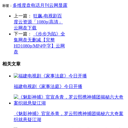
多维度
盘
电话
月刊
云网
显露
标签：
上一篇：
狂飙-电视剧百
度云资源「1080p/高清」
云网盘下载
下一篇：
《步步为陷》全
集网盘无删减【完整
HD1080p/MP4中字】云网
盘
相关文章
福建电视剧《家事法庭》今日开播
《魅影神捕》官宣杀青，罗云熙携神捕团揭秘六大奇案
织就悬疑江湖