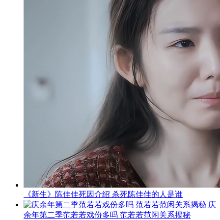
《新生》陈佳佳死因介绍 杀死陈佳佳的人是谁
庆
余年第二季范若若戏份多吗 范若若范闲关系揭秘