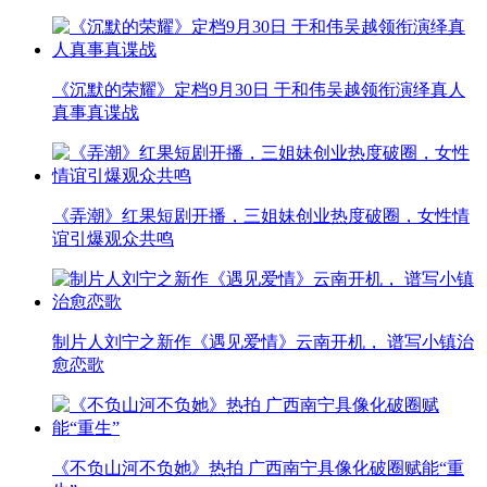
《沉默的荣耀》定档9月30日 于和伟吴越领衔演绎真人
真事真谍战
《弄潮》红果短剧开播，三姐妹创业热度破圈，女性情
谊引爆观众共鸣
制片人刘宁之新作《遇见爱情》云南开机， 谱写小镇治
愈恋歌
《不负山河不负她》热拍 广西南宁具像化破圈赋能“重