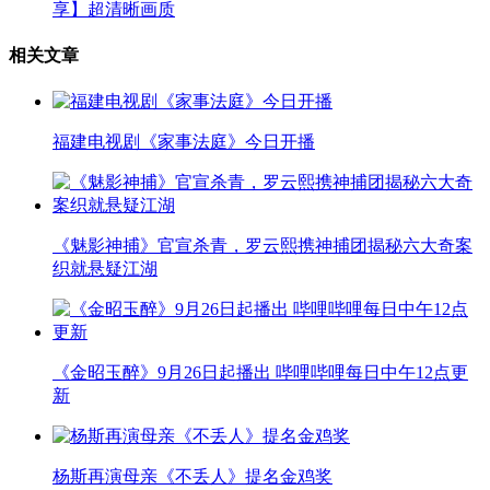
享】超清晰画质
相关文章
福建电视剧《家事法庭》今日开播
《魅影神捕》官宣杀青，罗云熙携神捕团揭秘六大奇案
织就悬疑江湖
《金昭玉醉》9月26日起播出 哔哩哔哩每日中午12点更
新
杨斯再演母亲《不丢人》提名金鸡奖