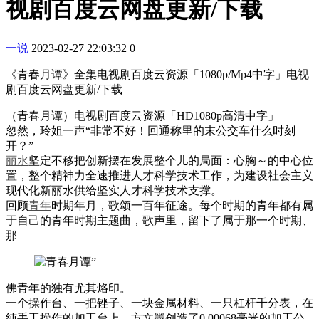
视剧百度云网盘更新/下载
一说
2023-02-27 22:03:32
0
《青春月谭》全集电视剧百度云资源「1080p/Mp4中字」电视
剧百度云网盘更新/下载
（青春月谭）电视剧百度云资源「HD1080p高清中字」
忽然，玲姐一声“非常不好！回通称里的末公交车什么时刻
开？”
丽水
坚定不移把创新摆在发展整个儿的局面：心胸～的中心位
置，整个精神力全速推进人才科学技术工作，为建设社会主义
现代化新丽水供给坚实人才科学技术支撑。
回顾
青年
时期年月，歌颂一百年征途。每个时期的青年都有属
于自己的青年时期主题曲，歌声里，留下了属于那一个时期、
那
佛青年的独有尤其烙印。
一个操作台、一把锉子、一块金属材料、一只杠杆千分表，在
纯手工操作的加工台上，方文墨创造了0.00068毫米的加工公