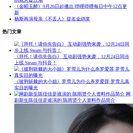
织就悬疑江湖
《金昭玉醉》9月26日起播出 哔哩哔哩每日中午12点更
新
杨斯再演母亲《不丢人》提名金鸡奖
热门文章
《拜托！请你先告白》 互动剧强势来袭，12月24日同步
上线 Steam 与抖音！
《披荆斩棘的大小姐》罗雪儿为什么杀罗爱莲 罗雪儿真
实目的曝光
网
剧新生陈佳佳是谁演的 陈雨贤个人资料作品简介