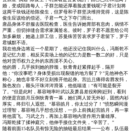
婚，变成陌路每人，子群怎能还厚着脸皮要钱呢?子君计划将
这两千块钱还给陈俊生，但罗母和子群坚决维持觉得，这是陈
俊生应该给的偿还。子君一气之下夺门而出。
唐晶身体不舒服去医院检查，医生告诉她胃部有息肉，病情不
严重，但切掉缝合需求家属签名。彼时，罗子君不愿意给公司
加多麻烦，她递上辞工信，苏曼殊苦苦哀求罗子君留下，罗子
君缄默不语。
我在他身边将近一个星期了，他还没记住我叫什么，冯斯乾不
是记忆力差，相反买卖场上他的记忆力是数一数二的好，只是
他对货币权力之外的东西漠不关心。
他的唇，几乎挨到她的脖颈，狄青青赶紧撑起手，隔开
他：“你没事吧？身体受损出现裂缝的地方裂了？”见他神色不
称心，她也非常不好立刻推开他起身。宫
皓月
痛得齿唇发抖，
脸色发白，额头汗珠涔涔滑落，他低喘道：“有可能是裂开
了。”但是此时，慕容翊率叶武以及萧县差役刚刚赶到，看到
的便是宫皓月压倒狄青青一幕，她们两人皆无外衫，固然内衫
厚实，终归引人遐想。“慕容皓月，你太过分了！”愤怒瞬间漫
过理智，慕容翊几乎想也没想，一步上前拽起宫皓月，再一掌
将他震飞。习武之力，再加上慕容翊内里作用力量雄厚。
冯斯乾揉了揉神庭穴，他伸手接住文件夹，“辛苦了。”
随着前面15名队员有惊无险的抽链最后结果一一公布，队伍最