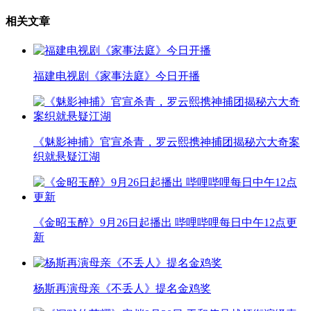
相关文章
福建电视剧《家事法庭》今日开播
《魅影神捕》官宣杀青，罗云熙携神捕团揭秘六大奇案
织就悬疑江湖
《金昭玉醉》9月26日起播出 哔哩哔哩每日中午12点更
新
杨斯再演母亲《不丢人》提名金鸡奖