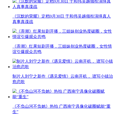
《沉默的荣耀》定档9月30日 于和伟吴越领衔演绎真人
真事真谍战
《弄潮》红果短剧开播，三姐妹创业热度破圈，女性情
谊引爆观众共鸣
制片人刘宁之新作《遇见爱情》云南开机， 谱写小镇治
愈恋歌
《不负山河不负她》热拍 广西南宁具像化破圈赋能“重
生”