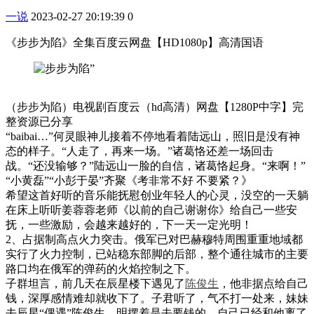
一说
2023-02-27 20:19:39
0
《步步为陷》全集百度云网盘【HD1080p】高清国语
（步步为陷）电视剧百度云（hd高清）网盘【1280P中字】完
整资源已分享
“baibai…”何灵眼神儿接着不停地看着陆远山，照旧是没有神
态的样子。“人走了，再来一场。”诸葛恪还差一场回击
战。“还没输够？”陆远山一脸的自信，诸葛恪起身。“来啊！”
“小黄磊”“小彭于晏”齐聚《考非常不好 不要紧？》
希望这首好听的音乐能抚慰创业年轻人的心灵，没空的一天躺
在床上听听姜蓉蓉老师《以前的自己谢谢你》给自己一些安
抚，一些激励，会越来越好的，下一天一定光明！
2、占据制高点火力突击。俄军已对巴赫穆特周围重重地域都
实行了火力控制，已站稳东部脚的后部，整个通往城市的主要
路口均在俄军的弹药的火焰控制之下。
子群坦言，前几天在辰星楼下遇见了
陈俊生
，他非据点给自己
钱，深厚感情难却就收下了。子君听了，气不打一处来，妹妹
去辰星“偶遇”陈俊生，明摆着是去要钱的，自己已经和他离了