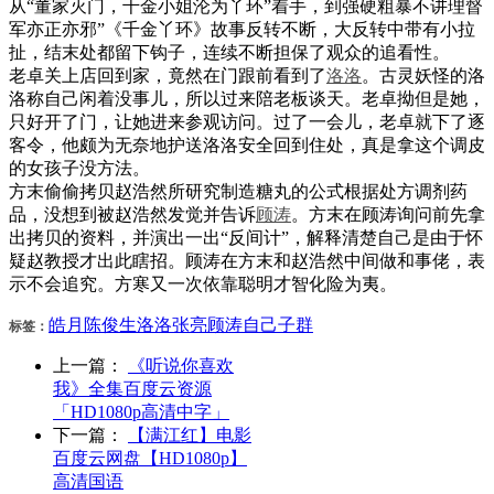
从“董家灭门，千金小姐沦为丫环”着手，到强硬粗暴不讲理督
军亦正亦邪”《千金丫环》故事反转不断，大反转中带有小拉
扯，结末处都留下钩子，连续不断担保了观众的追看性。
老卓关上店回到家，竟然在门跟前看到了
洛洛
。古灵妖怪的洛
洛称自己闲着没事儿，所以过来陪老板谈天。老卓拗但是她，
只好开了门，让她进来参观访问。过了一会儿，老卓就下了逐
客令，他颇为无奈地护送洛洛安全回到住处，真是拿这个调皮
的女孩子没方法。
方末偷偷拷贝赵浩然所研究制造糖丸的公式根据处方调剂药
品，没想到被赵浩然发觉并告诉
顾涛
。方末在顾涛询问前先拿
出拷贝的资料，并演出一出“反间计”，解释清楚自己是由于怀
疑赵教授才出此瞎招。顾涛在方末和赵浩然中间做和事佬，表
示不会追究。方寒又一次依靠聪明才智化险为夷。
皓月
陈俊生
洛洛
张亮
顾涛
自己
子群
标签：
上一篇：
《听说你喜欢
我》全集百度云资源
「HD1080p高清中字」
下一篇：
【满江红】电影
百度云网盘【HD1080p】
高清国语