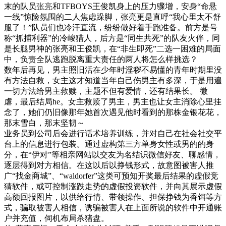
末的队员
张亮
和TFBOYS王俊凯身上的压力骤增，安身“命悬
一线”惊险氛围的二人焦虑跺脚，张亮更是直呼“我心里太不舒
服了！”队员们也冷汗直流，纷纷做好着手跑准备。前方是号
称“抓捕利器”的冷峻猎人，后方是“同生共死”的队友火伴，同
是长腿男神的张亮和王俊凯，在“非生即死”二选一困难的局面
中，负责全队逃跑脱离重大责任的两人将怎么样挑选？
数年后再见，男主照旧活在少年时淫秽不易懂的青年时期里没
有方法自救，女主这才知道当年自己伤男主有多深，于是用遍
一切方法给男主救赎，主题不但有爱情，还有结果长。 微
虐，最后结局he。女主救赎了男主，男主也让女主消除心里挂
念了，她们仍旧像那年她首次遇见他时看到的那株金银花花，
那末雪白，那末坚韧～
业务员到公司后会进行话术培养训练，并对自己在社会社交平
台上的信息进行包装。通过虚构第三方单身女性或男的的身
分，在“伊对”等相亲网站以交友为名结识微信好友、聊感情，
逐层得到对方相信。在这以后以挣钱形式，故意图被害人推
广“找金商城”、“waldorfer”这类可预知开奖最后结果的虚假竞
猜软件，或可控制涨跌走势的虚假投资软件，并向其展示虚假
高额回报图片，以供给行情、带领操作、担保挣钱为香饵等方
式，骗取被害人相信，诱骗被害人在上面所说的软件中开通账
户并充值，伺机布局杀猪盘。