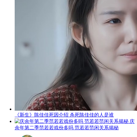
《新生》陈佳佳死因介绍 杀死陈佳佳的人是谁
庆
余年第二季范若若戏份多吗 范若若范闲关系揭秘