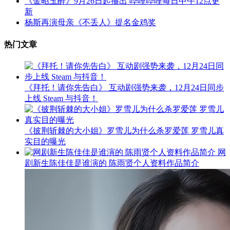
《金昭玉醉》9月26日起播出 哔哩哔哩每日中午12点更
新
杨斯再演母亲《不丢人》提名金鸡奖
热门文章
《拜托！请你先告白》 互动剧强势来袭，12月24日同步
上线 Steam 与抖音！
《披荆斩棘的大小姐》罗雪儿为什么杀罗爱莲 罗雪儿真
实目的曝光
网
剧新生陈佳佳是谁演的 陈雨贤个人资料作品简介