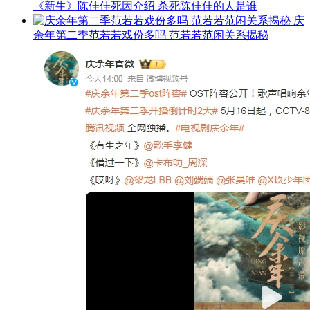
《新生》陈佳佳死因介绍 杀死陈佳佳的人是谁
庆
余年第二季范若若戏份多吗 范若若范闲关系揭秘