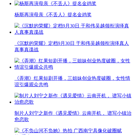
杨斯再演母亲《不丢人》提名金鸡奖
《沉默的荣耀》定档9月30日 于和伟吴越领衔演绎真人
真事真谍战
《弄潮》红果短剧开播，三姐妹创业热度破圈，女性情
谊引爆观众共鸣
制片人刘宁之新作《遇见爱情》云南开机， 谱写小镇治
愈恋歌