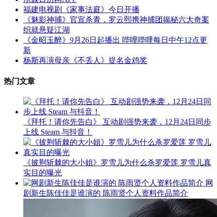
福建电视剧《家事法庭》今日开播
《魅影神捕》官宣杀青，罗云熙携神捕团揭秘六大奇案
织就悬疑江湖
《金昭玉醉》9月26日起播出 哔哩哔哩每日中午12点更
新
杨斯再演母亲《不丢人》提名金鸡奖
热门文章
《拜托！请你先告白》 互动剧强势来袭，12月24日同步
上线 Steam 与抖音！
《披荆斩棘的大小姐》罗雪儿为什么杀罗爱莲 罗雪儿真
实目的曝光
网
剧新生陈佳佳是谁演的 陈雨贤个人资料作品简介