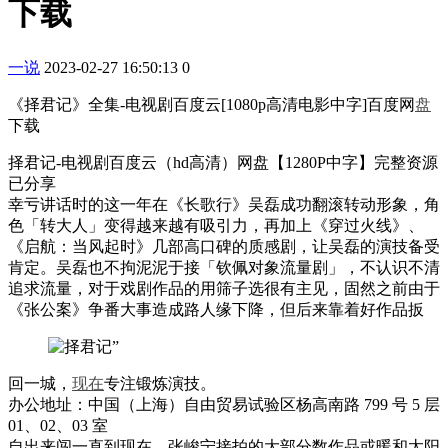
下载
一说
2023-02-27 16:50:13
0
《择君记》全集-电视剧百度云[1080p高清电影中字]百度网
盘
下载
择君记-电视剧百度云（hd高清）网盘【1280P中字】完整资源
已分享
幸亏讲话时的这一年在《长歌行》吴磊成功翻滚转动形象，角
色「转大人」变得越来越有吸引力，再加上《穿过火线》、
《启航：当风起时》几部高口碑的质感剧，让吴磊的演技备受
肯定。吴磊也不拘泥泥于接「钦佩对象流量剧」，不认识不清
追求流量，对于戏剧作品的用筛子选很有主见，固然之前由于
《张公案》争番大事造成路人缘下降，但后来靠着好作品扳
回一城，
现在
专注锻炼演技。
办公地址：中国（上海）自由贸易试验区杨高南路 799 号 5 层
01、02、03 室
自出来闯一直到现在，张峻宁接拍的大部分数作品或暖和太阳