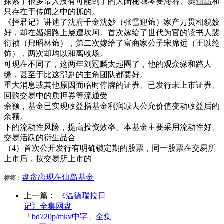
探索了很多常人没有可能到了的大陆秘域琴要海谷、蜒
仙岛
和
只存在于传闻之中的抓的。
《择君记》讲述了沈府千金沈妙（张雪迎饰）家产万贯相貌姣
好，却在婚姻路上屡遭坎坷。首次嫁给了世代为官的读书人裴
衍祯（邢昭林饰），第二次嫁给了富商家公子宋席远（王以纶
饰），两次却均以和离收场。
可现在不同了，这两年刘冠麟太起圈了，他的观众缘和路人
缘，甚至于比这部剧的主角团队都要好。
重大消息或其他原因而临时停牌的证券、已发行未上市证券、
回购交易中的质押券等流通受
余额，基金已实现收益指基金利润减去公允价值变动收益后的
余额。
下的流动性风险，提高投资效率。本基金主要采用流动性好、
交易活跃的衍生品合
（4）首次公开发行有明确锁定期的股票，同一股票在交易所
上市后，按交易所上市的
盘
贪恋
现在
仙岛
基金
标签：
上一篇：
《温德瑞拉日
记》全集网盘
「bd720p/mkv中字」全集