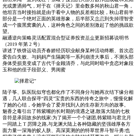
光或萧洒帅气，对于在《择天记》里命数多舛的秋山君一角，
他坦言当时接拍就是由于看中人物的反差相比较，秋山君前半
部分是一个绝对正面的英雄形象，后半部又
贪恋
到失掉理智变
成一个腹黑窝囊的人，这种角色之间的差别激起了他的挑战欲
望。
融通逆向策略灵活配置混合型证券投资
基金
更新招募说明书
（2019 年第 2 号）
讲述了铁饼运动员齐春娇经历职业献身某种活动终断、首次恋
爱告白失败、与妈妈产生隔阂等一系列崩溃大事后，不测头部
身体受损竟变成了古代千金顾清乔，与此同时暗中贪恋对象段
玉和他的侄子段邵义、男闺蜜
陆子筝、队医阮似穹也都化作了不同身分与她再次结下缘分相
遇，几人联合探寻“四灵”宝贵的东西的传奇之旅中，慢慢化解
了她的心结，令她学会了爱并找到人的生存新方向的故事。
魅香之毒引出了韩紫嘴的长时期的境遇之谜,散落大陆的七枚
音符是承回故乡的线家:为了揭开一个个谜团,韩紫睛与君北月
一同踏上 T 厉障之路,与龙渊大陆上各种隐藏的坚强雄厚各方
面力量一深海的蚁人肤、高深莫测的的特草世界斗智斗勇:也