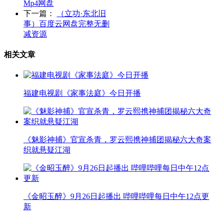
Mp4网盘
下一篇：
（立功·东北旧
事）百度云网盘完整无删
减资源
相关文章
福建电视剧《家事法庭》今日开播
《魅影神捕》官宣杀青，罗云熙携神捕团揭秘六大奇案
织就悬疑江湖
《金昭玉醉》9月26日起播出 哔哩哔哩每日中午12点更
新