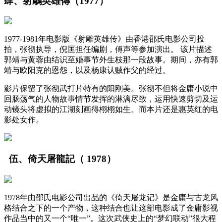
肆、射鵰英雄傳（1977）
1977-1981年电影版《射雕英雄传》由香港邵氏电影公司投
拍，张彻执导，倪匡担任编剧，傅声等参加演出。 该片描述
郭靖与黄蓉由结识至婚事节外生枝那一段故事。期间，亦有郭
靖与欧阳克的恩怨，以及杨康认贼作父的经过。
影片保留了张彻武打片特有的阳刚美。张彻不但将金庸小说中
回肠荡气的人物故事情节发挥的淋漓尽致，运用快速剪切及运
动镜头将虚拟的江湖刻画得栩栩如生。而本片还是惠英红的电
影处女作。
伍、倚天屠龍記（ 1978）
1978年由邵氏电影公司出品的《倚天屠龙记》是金庸与古龙风
格结合之下的一个产物，这种结合也让这部电影成了金庸影视
作品当中的又一个“唯一”。这次武侠史上的“梦幻联动”很大程