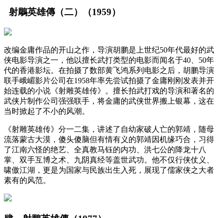
射鵰英雄傳（二）（1959）
改编金庸作品的开山之作，导演胡鹏是上世纪50年代最好的武
侠电影导演之一，他以擅长武打类型的电影而闻名于40、50年
代的香港影坛。在拍摄了数部黄飞鸿系列电影之后，胡鹏导演
联手峨嵋影片公司在1958年率先尝试拍摄了金庸刚刚发表并开
始连载的小说《射雕英雄传》。擅长拍武打戏的导演和著名的
武侠片制作公司强强联手，将金庸的武侠世界搬上银幕，这在
当时掀起了不小的风潮。
《射雕英雄传》分一二集，讲述了自幼家破人亡的郭靖，随母
流落蒙古大漠，傻头傻脑但有情有义的郭靖因机缘巧合，习得
了江南六怪的绝艺、全真教马钰的内功、洪七公的降龙十八
掌、双手互博之术、九阴真经等盖世武功。他不仅行侠仗义、
啸傲江湖，更是为国家与民族出生入死，展现了儒家侠之大者
素有的风范。