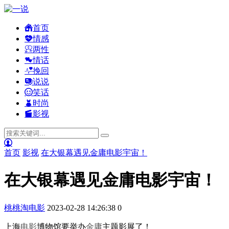
首页
情感
两性
情话
挽回
说说
笑话
时尚
影视
首页
影视
在大银幕遇见金庸电影宇宙！
在大银幕遇见金庸电影宇宙！
桃桃淘电影
2023-02-28 14:26:38
0
上海
电影
博物馆要举办
金庸
主题影展了！