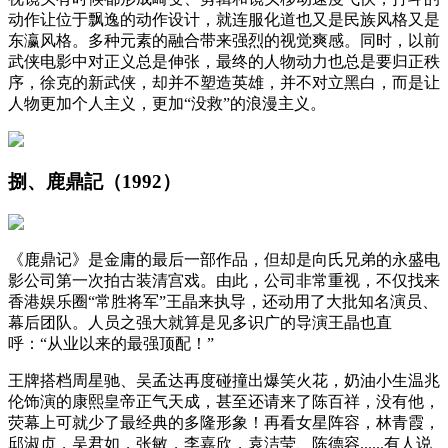
动作让位于飘逸的动作设计，就连服化道也又是民族风格又是
东瀛风格。多种元素的融合带来强烈的视觉爽感。同时，以前
武侠电影中对正义总是伸张，最终的人物动力也总是要归正秩
序，徐克的新武侠，却并不塑造英雄，并不对立黑白，而是让
人物更加个人主义，更加“没救”的浪漫主义。
捌、鹿鼎記（1992）
《鹿鼎记》是金庸的最后一部作品，但却是向氏兄弟的永盛电
影公司第一次拍古装清宫戏。由此，公司非常重视，不仅找来
香港娱乐圈“常胜将军”王晶来执导，还动用了大批知名演员、
幕后团队。人员之强大就算是见多识广的导演王晶也直
呼：“从业以来的最强顶配！”
王牌搭档周星驰、吴孟达再度碰撞出爆笑火花，奶油小生温兆
伦饰演的康熙皇帝正气天成，甚至还请来了陈百祥，没有他，
荧幕上可就少了最经典的多隆形象！再看女星阵容，林青霞，
邱淑贞，吴君如，张敏，李嘉欣，袁洁莹、陈德容......有人说