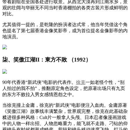
带着剧组在全国各处进行取景。从西北大漠再到江南水乡，景
观的壮阔与华丽无不同当时香港棚拍的各类古装片形成鲜明的
对比。
尤其值得一提的，是乾隆的扮演者达式常，他当年凭借这个角
色提名了第七届香港金像奖影帝，成为首位提名金像影帝的内
地演员。
柒、笑傲江湖II：東方不敗 （1992）
90年代香港“新武侠”电影的代表作。
徐克
一如老怪个性，“别
人拍过的我不拍”，推翻原定角色设定，把原著出场只有九页
的东方不败拉入男女感情恩怨之中。
当徐克撞上金庸，徐克的“新武侠”电影便注入血肉。金庸原著
《笑傲江湖》故事线丰满繁杂，世界观完整，徐克在此基础杂
糅进很多种风格：Cult片一般拿人头颅、日本忍者像漫画游戏
中的人物一样出招、人物忽略重力，能飞就不走路、刁钻的仰
视镜头有时候都形成畸变、剪辑和镜头移动速度飞快，打斗的