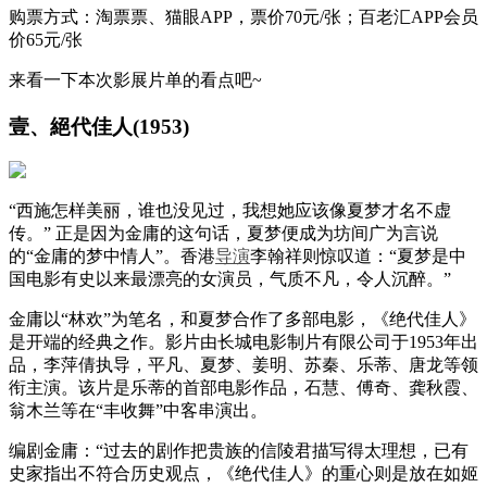
购票方式：淘票票、猫眼APP，票价70元/张；百老汇APP会员
价65元/张
来看一下本次影展片单的看点吧~
壹、絕代佳人(1953)
“西施怎样美丽，谁也没见过，我想她应该像夏梦才名不虚
传。” 正是因为金庸的这句话，夏梦便成为坊间广为言说
的“金庸的梦中情人”。香港
导演
李翰祥则惊叹道：“夏梦是中
国电影有史以来最漂亮的女演员，气质不凡，令人沉醉。”
金庸以“林欢”为笔名，和夏梦合作了多部电影，《绝代佳人》
是开端的经典之作。影片由长城电影制片有限公司于1953年出
品，李萍倩执导，平凡、夏梦、姜明、苏秦、乐蒂、唐龙等领
衔主演。该片是乐蒂的首部电影作品，石慧、傅奇、龚秋霞、
翁木兰等在“丰收舞”中客串演出。
编剧金庸：“过去的剧作把贵族的信陵君描写得太理想，已有
史家指出不符合历史观点，《绝代佳人》的重心则是放在如姬