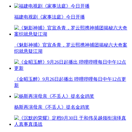
福建电视剧《家事法庭》今日开播
《魅影神捕》官宣杀青，罗云熙携神捕团揭秘六大奇案
织就悬疑江湖
《金昭玉醉》9月26日起播出 哔哩哔哩每日中午12点更
新
杨斯再演母亲《不丢人》提名金鸡奖