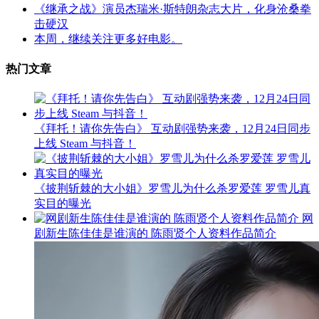
《继承之战》演员杰瑞米·斯特朗杂志大片，化身沧桑拳
击硬汉
本周，继续关注更多好电影。
热门文章
《拜托！请你先告白》 互动剧强势来袭，12月24日同步
上线 Steam 与抖音！
《披荆斩棘的大小姐》罗雪儿为什么杀罗爱莲 罗雪儿真
实目的曝光
网
剧新生陈佳佳是谁演的 陈雨贤个人资料作品简介