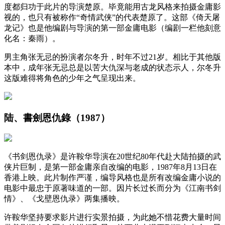
度都归功于此片的导演楚原。毕竟能用古龙风格来拍摄金庸影
视的，也只有被称作“奇情武侠”的代表楚原了。这部《倚天屠
龙记》也是他编剧与导演的第一部金庸电影（编剧一栏他刻意
化名：秦雨）。
男主角张无忌的扮演者尔冬升，时年不过21岁。相比于其他版
本中，成年张无忌总是以苦大仇深与老成的状态示人，尔冬升
这版难得将角色的少年之气呈现出来。
陆、書劍恩仇錄（1987）
《书剑恩仇录》是许鞍华导演在20世纪80年代赴大陆拍摄的武
侠片巨制，是第一部金庸亲自改编的电影，1987年8月13日在
香港上映。此片制作严谨，编导风格也是所有改编金庸小说的
电影中最忠于原著味道的一部。因片长过长而分为《江南书剑
情》、《戈壁恩仇录》两集播映。
许鞍华坚持要求影片进行实景拍摄，为此她不惜花费大量时间