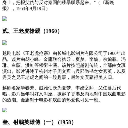
身上，把报父仇与反对秦国的残暴联系起来。”（《新晚
报》，1953年9月19日）
贰、王老虎搶親（1960）
越剧电影《王老虎抢亲》由长城电影制片有限公司于1960年出
品。该片由胡小峰、金庸联合执导，夏梦、李嫱、余婉菲、冯
琳、白荻、洪虹等领衔主演。该片按照越剧传统，全部由女班
演出。影片讲述了杭州才子周文宾与兵部尚书之女秀英，以及
秀英之兄王老虎之间的一段趣事，最终文宾赢得美人归。
越剧名家毕春芳、戚雅仙既为夏梦、李嫱之师，又任幕后代
唱，影片当年叫好又叫座，掀起了香港及内地对中国戏曲电影
的热潮。金庸对于电影和戏曲的热爱也可见一斑。
叁、射鵰英雄傳（一） (1958）