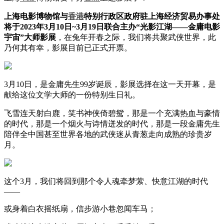
上海电影博物馆与
香港
特别行政区政府驻上海经济贸易办事处
将于2023年3月10日~3月19日联合主办“光影江湖——金庸电影
宇宙”大师影展
，在兔年开春之际，我们将共聚武侠世界，此
乃何其有幸，影展目前已正式开票。
3月10日，是金庸先生99岁诞辰，影展选择在这一天开幕，是
献给这位文学大师的一份特别生日礼。
飞雪连天射白鹿，笑书神侠倚碧鸳，那是一个充满热血与豪情
的时代，那是一个烟火与诗情迸发的时代，那是一段金庸先生
陪伴全中国甚至世界各地的武侠迷从青葱走向成熟的珍贵岁
月。
这个3月，我们将回到那个令人魂牵梦萦、快意江湖的时代
——
或身着白衣摇纸扇，信步游小巷忽闻车马；