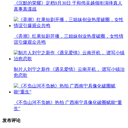
《沉默的荣耀》定档9月30日 于和伟吴越领衔演绎真人
真事真谍战
《弄潮》红果短剧开播，三姐妹创业热度破圈，女性情
谊引爆观众共鸣
制片人刘宁之新作《遇见爱情》云南开机， 谱写小镇治
愈恋歌
《不负山河不负她》热拍 广西南宁具像化破圈赋能“重
生”
发布评论