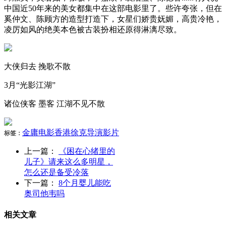
中国近50年来的美女都集中在这部电影里了。些许夸张，但在
奚仲文、陈顾方的造型打造下，女星们娇贵妩媚，高贵冷艳，
凌厉如风的绝美本色被古装扮相还原得淋漓尽致。
大侠归去 挽歌不散
3月“光影江湖”
诸位侠客 墨客 江湖不见不散
金庸
电影
香港
徐克
导演
影片
标签：
上一篇：
《困在心绪里的
儿子》请来这么多明星，
怎么还是备受冷落
下一篇：
8个月婴儿能吃
奥司他韦吗
相关文章