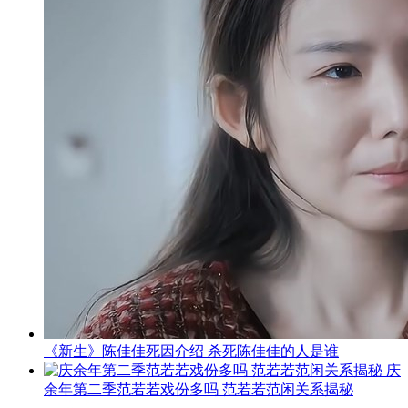
《新生》陈佳佳死因介绍 杀死陈佳佳的人是谁
庆
余年第二季范若若戏份多吗 范若若范闲关系揭秘