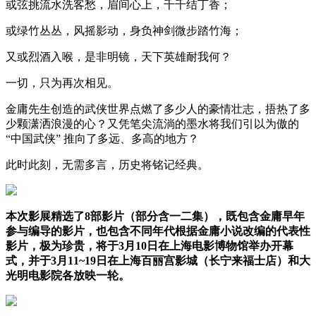
或弦挑流水洗客愁，眉间心上，千千结丁香；
或绿竹丛丛，风摇影动，身负神剑微步踏竹海；
又或烈酒入喉，是非明镜，天下英雄耐我何？
一切，只为再次相见。
金庸先生创造的武侠世界点燃了多少人的豪情壮志，捂热了多
少颗潇洒浪漫的心？又凭笔尖流淌的墨水将我们引以为傲的
“中国武侠” 推向了多远、多高的地方？
此时此刻，无需多言，历史将铭记经典。
本次影展精选了8部影片（部分含一二集），既包含金庸早年
参与编导的影片，也包含不同年代根据金庸小说改编的代表性
影片，极为珍贵，将于3月10日在上海电影博物馆举办开幕
式，并于3月11~19日在上海百丽宫影城（长宁来福士店）和大
光明电影院各放映一轮。